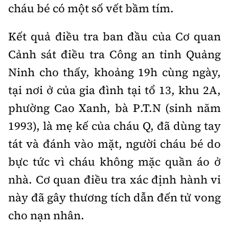
Tổng biên tập:
Nguyễn Thị Hồng Nga
cháu bé có một số vết bầm tím.
Phó Tổng biên tập:
Nguyễn Sơn Tùng,
Kết quả điều tra ban đầu của Cơ quan
Nguyễn Đức Thắng, La Đức Hùng
Cảnh sát điều tra Công an tỉnh Quảng
Hotline:
Quảng cáo và Phát hành:
0901 514 799
0915 057 282
Ninh cho thấy, khoảng 19h cùng ngày,
tại nơi ở của gia đình tại tổ 13, khu 2A,
Email:
bandoc@baoxaydung.vn
Cấm sao chép dưới mọi hình thức nếu không có sự
phường Cao Xanh, bà P.T.N (sinh năm
chấp thuận bằng văn bản.
1993), là mẹ kế của cháu Q, đã dùng tay
tát và đánh vào mặt, người cháu bé do
bực tức vì cháu không mặc quần áo ở
nhà. Cơ quan điều tra xác định hành vi
Thông tin tòa
này đã gây thương tích dẫn đến tử vong
soạn
cho nạn nhân.