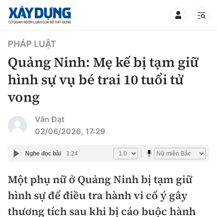
TIN BỘ XÂY DỰNG
PHÁP LUẬT
Quảng Ninh: Mẹ kế bị tạm giữ
hình sự vụ bé trai 10 tuổi tử
vong
CHUYÊN MỤC
Văn Đạt
Mới nhất
02/06/2026, 17:29
Thời sự
Nghe đọc bài
1:24
Chính trị
Một phụ nữ ở Quảng Ninh bị tạm giữ
Xây dựng
hình sự để điều tra hành vi cố ý gây
Xã hội
Chỉ đạo điều hành
thương tích sau khi bị cáo buộc hành
Giao thông