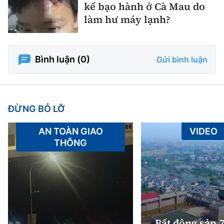
kế bạo hành ở Cà Mau do
làm hư máy lạnh?
Bình luận (
0
)
Gửi bình luận
ĐỪNG BỎ LỠ
AN TOÀN GIAO
VIDEO
THÔNG
Bất động sản 7