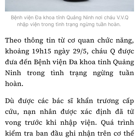
Thế giới
Gương sáng giao thông
Âm nhạc
Nhà thầu
Hậu trường sao
Sản phẩm mới
Bệnh viện Đa khoa tỉnh Quảng Ninh nơi cháu V.V.Q
Thời sự Quốc tế
Đi ++
nhập viện trong tình trạng ngừng tuần hoàn.
Mời thầu - Đấu thầu
360 độ thể thao
Tư vấn
Hồ sơ tài liệu
Du lịch
Theo thông tin từ cơ quan chức năng,
Video
Thi viết về GTVT
Thế giới giao thông
khoảng 19h15 ngày 29/5, cháu Q được
Khám phá
Thời sự
đưa đến Bệnh viện Đa khoa tỉnh Quảng
Thế giới xây dựng
Lối sống
Khám phá
Ninh trong tình trạng ngừng tuần
hoàn.
Ẩm thực
Camera giao thông
Cơ quan chủ quản: Bộ Xây dựng
Dù được các bác sĩ khẩn trương cấp
Câu chuyện giao thông
Giấy phép số: 03/GP-BVHTTDL, cấp ngày 1/4/2025.
cứu, nạn nhân được xác định đã tử
Giải trí - Thể thao
Tòa soạn: Số 2 Nguyễn Công Hoan, phường Giảng Võ,
vong trước khi nhập viện. Quá trình
Hà Nội.
kiểm tra ban đầu ghi nhận trên cơ thể