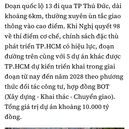
Thế giới
Gương sáng giao thông
Đoạn quốc lộ 13 đi qua TP Thủ Đức, dài
Âm nhạc
Nhà thầu
Hậu trường sao
Sản phẩm mới
khoảng 6km, thường xuyên ùn tắc giao
Thời sự Quốc tế
Đi ++
Mời thầu - Đấu thầu
thông vào cao điểm. Khi Nghị quyết 98
360 độ thể thao
Tư vấn
Hồ sơ tài liệu
Du lịch
về thí điểm cơ chế, chính sách đặc thù
Video
Thi viết về GTVT
phát triển TP.HCM có hiệu lực, đoạn
Thế giới giao thông
Khám phá
Thời sự
đường trên cùng với 5 dự án khác được
Thế giới xây dựng
Lối sống
Khám phá
TP.HCM dự kiến triển khai trong giai
đoạn từ nay đến năm 2028 theo phương
Ẩm thực
Camera giao thông
thức đối tác công tư, hợp đồng BOT
Cơ quan chủ quản: Bộ Xây dựng
Câu chuyện giao thông
(Xây dựng - Khai thác - Chuyển giao).
Giấy phép số: 03/GP-BVHTTDL, cấp ngày 1/4/2025.
Tổng giá trị dự án khoảng 10.000 tỷ
Giải trí - Thể thao
Tòa soạn: Số 2 Nguyễn Công Hoan, phường Giảng Võ,
đồng.
Hà Nội.