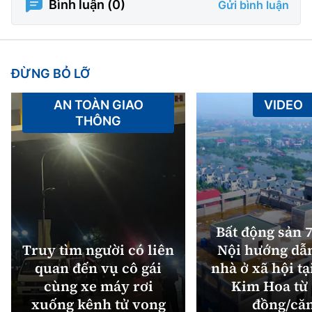
Bình luận (
0
)
Gửi bình luận
ĐỪNG BỎ LỠ
AN TOÀN GIAO
VIDEO
THÔNG
Bất động sản 7
Truy tìm người có liên
Nội hướng dẫ
quan đến vụ cô gái
nhà ở xã hội tạ
cùng xe máy rơi
Kim Hoa từ 
xuống kênh tử vong
đồng/că