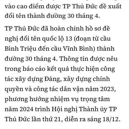
Chuyện dọc đường
vào cao điểm được TP Thủ Đức đề xuất
Quy hoạch kiến trúc
Quản lý
Kinh tế
đổi tên thành đường 30 tháng 4.
Cải chính
Vật liệu xây dựng
Đường bộ
Thị trường
TP Thủ Đức đã hoàn chỉnh hồ sơ đề
Pháp luật
Giám định chất lượng
nghị đổi tên quốc lộ 13 (đoạn từ cầu
Hàng không
Tài chính
Thanh tra
An toàn giao thông
Bình Triệu đến cầu Vĩnh Bình) thành
Quản lý đô thị
Đường sắt
Chứng khoán
đường 30 tháng 4. Thông tin được nêu
An ninh hình sự
Giao thông 24h
Chất lượng sống
Đăng kiểm
trong báo cáo kết quả thực hiện công
Bảo hiểm
Điều tra
ATGT địa phương
tác xây dựng Đảng, xây dựng chính
Giáo dục
Văn hóa - Giải Trí
Đường sắt tốc độ cao
Doanh nghiệp
Pháp đình
quyền và công tác dân vận năm 2023,
Văn hóa giao thông
Y tế
Văn hóa
Đường thủy
phương hướng nhiệm vụ trọng tâm
Thể thao
Hỏi - Đáp
Lái xe an toàn
Đời sống
năm 2024 trình Hội nghị Thành ủy TP
Showbiz
Hàng hải
Bóng đá
Công nghệ
Thủ Đức lần thứ 21, diễn ra sáng 18/12.
Chung tay vì ATGT
Lao động - Công đoàn
Điện ảnh
Đường sắt đô thị
Bình luận
Công nghệ mới