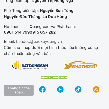
Tổng biên tập:
Nguyễn Thị Hồng Nga
Phó Tổng biên tập:
Nguyễn Sơn Tùng,
Nguyễn Đức Thắng, La Đức Hùng
Hotline:
Quảng cáo và Phát hành:
0901 514 799
0915 057 282
Email:
bandoc@baoxaydung.vn
Cấm sao chép dưới mọi hình thức nếu không có sự
chấp thuận bằng văn bản.
Thông tin tòa
soạn