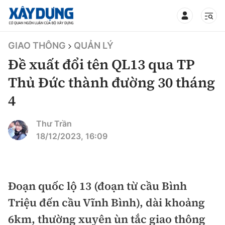
TIN BỘ XÂY DỰNG
GIAO THÔNG
QUẢN LÝ
Đề xuất đổi tên QL13 qua TP
Thủ Đức thành đường 30 tháng
4
CHUYÊN MỤC
Thư Trần
Mới nhất
18/12/2023, 16:09
Thời sự
Chính trị
Đoạn quốc lộ 13 (đoạn từ cầu Bình
Xây dựng
Triệu đến cầu Vĩnh Bình), dài khoảng
Xã hội
Chỉ đạo điều hành
6km, thường xuyên ùn tắc giao thông
Giao thông