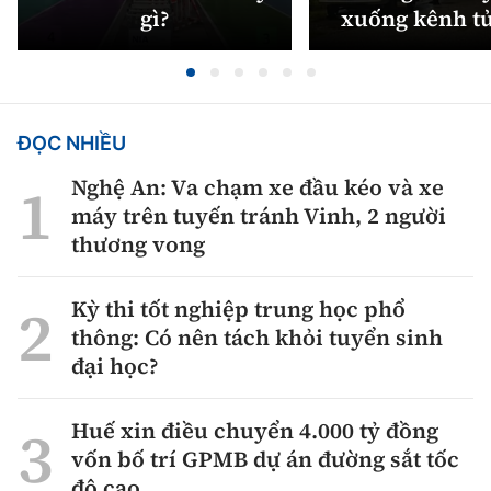
Tổng biên tập:
Nguyễn Thị Hồng Nga
gì?
xuống kênh t
Phó Tổng biên tập:
Nguyễn Sơn Tùng,
Nguyễn Đức Thắng, La Đức Hùng
Hotline:
Quảng cáo và Phát hành:
ĐỌC NHIỀU
0901 514 799
0915 057 282
Nghệ An: Va chạm xe đầu kéo và xe
Email:
bandoc@baoxaydung.vn
máy trên tuyến tránh Vinh, 2 người
Cấm sao chép dưới mọi hình thức nếu không có sự
thương vong
chấp thuận bằng văn bản.
Kỳ thi tốt nghiệp trung học phổ
thông: Có nên tách khỏi tuyển sinh
đại học?
Thông tin tòa
soạn
Huế xin điều chuyển 4.000 tỷ đồng
vốn bố trí GPMB dự án đường sắt tốc
độ cao