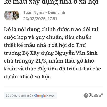
kế mẫu xây dựng nhà ở xã hội
Chuyện dọc đường
Quy hoạch kiến trúc
Quản lý
Kinh tế
Tuấn Nghĩa
Diệu Linh
-
Cải chính
Vật liệu xây dựng
23/03/2025, 17:51
Đường bộ
Thị trường
Pháp luật
Đó là nội dung chính được trao đổi tại
Giám định chất lượng
Hàng không
Tài chính
cuộc họp về quy chuẩn, tiêu chuẩn
Thanh tra
An toàn giao thông
Quản lý đô thị
thiết kế mẫu nhà ở xã hội do Thứ
Đường sắt
Chứng khoán
An ninh hình sự
Giao thông 24h
trưởng Bộ Xây dựng Nguyễn Văn Sinh
Chất lượng sống
Đăng kiểm
Bảo hiểm
chủ trì ngày 21/3, nhằm tháo gỡ khó
Điều tra
ATGT địa phương
Giáo dục
Văn hóa - Giải Trí
khăn và thúc đẩy tiến độ triển khai các
Đường sắt tốc độ cao
Doanh nghiệp
Pháp đình
Văn hóa giao thông
dự án nhà ở xã hội.
Y tế
Văn hóa
Đường thủy
Thể thao
Hỏi - Đáp
Lái xe an toàn
Đời sống
Showbiz
Hàng hải
Bóng đá
Công nghệ
Báo Xây dựng trên
Chung tay vì ATGT
Lao động - Công đoàn
Điện ảnh
Đường sắt đô thị
Bình luận
Công nghệ mới