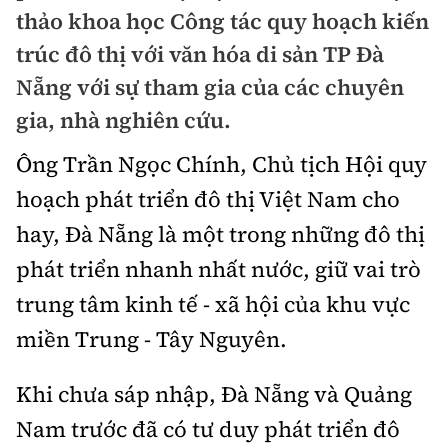
Chuyện dọc đường
thảo khoa học Công tác quy hoạch kiến
Quy hoạch kiến trúc
Quản lý
Kinh tế
trúc đô thị với văn hóa di sản TP Đà
Cải chính
Vật liệu xây dựng
Nẵng với sự tham gia của các chuyên
Đường bộ
Thị trường
Pháp luật
gia, nhà nghiên cứu.
Giám định chất lượng
Hàng không
Tài chính
Thanh tra
Ông Trần Ngọc Chính, Chủ tịch Hội quy
An toàn giao thông
Quản lý đô thị
Đường sắt
Chứng khoán
hoạch phát triển đô thị Việt Nam cho
An ninh hình sự
Giao thông 24h
Chất lượng sống
hay, Đà Nẵng là một trong những đô thị
Đăng kiểm
Bảo hiểm
Điều tra
ATGT địa phương
phát triển nhanh nhất nước, giữ vai trò
Giáo dục
Văn hóa - Giải Trí
Đường sắt tốc độ cao
Doanh nghiệp
trung tâm kinh tế - xã hội của khu vực
Pháp đình
Văn hóa giao thông
Y tế
Văn hóa
Đường thủy
miền Trung - Tây Nguyên.
Thể thao
Hỏi - Đáp
Lái xe an toàn
Đời sống
Showbiz
Hàng hải
Bóng đá
Khi chưa sáp nhập, Đà Nẵng và Quảng
Công nghệ
Chung tay vì ATGT
Lao động - Công đoàn
Nam trước đã có tư duy phát triển đô
Điện ảnh
Đường sắt đô thị
Bình luận
Công nghệ mới