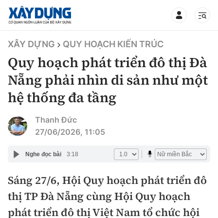
TIN BỘ XÂY DỰNG
XÂY DỰNG
QUY HOẠCH KIẾN TRÚC
Quy hoạch phát triển đô thị Đà
Nẵng phải nhìn di sản như một
hệ thống đa tầng
CHUYÊN MỤC
Thanh Đức
Mới nhất
27/06/2026, 11:05
Thời sự
Nghe đọc bài
3:18
Chính trị
Sáng 27/6, Hội Quy hoạch phát triển đô
Xây dựng
thị TP Đà Nẵng cùng Hội Quy hoạch
Xã hội
Chỉ đạo điều hành
phát triển đô thị Việt Nam tổ chức hội
Giao thông