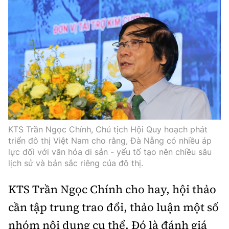
KTS Trần Ngọc Chính, Chủ tịch Hội Quy hoạch phát
triển đô thị Việt Nam cho rằng, Đà Nẵng có nhiều áp
lực đối với văn hóa di sản - yếu tố tạo nên chiều sâu
lịch sử và bản sắc riêng của đô thị.
KTS Trần Ngọc Chính cho hay, hội thảo
cần tập trung trao đổi, thảo luận một số
nhóm nội dung cụ thể. Đó là đánh giá