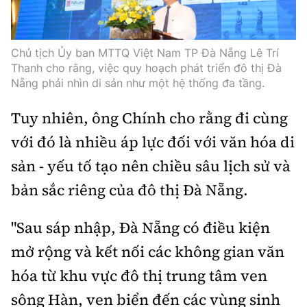
Tổng biên tập:
Nguyễn Thị Hồng Nga
Phó Tổng biên tập:
Nguyễn Sơn Tùng,
Nguyễn Đức Thắng, La Đức Hùng
Chủ tịch Ủy ban MTTQ Việt Nam TP Đà Nẵng Lê Trí
Thanh cho rằng, việc quy hoạch phát triển đô thị Đà
Hotline:
Quảng cáo và Phát hành:
Nẵng phải nhìn di sản như một hệ thống đa tầng.
0901 514 799
0915 057 282
Tuy nhiên, ông Chính cho rằng đi cùng
Email:
bandoc@baoxaydung.vn
Cấm sao chép dưới mọi hình thức nếu không có sự
với đó là nhiều áp lực đối với văn hóa di
chấp thuận bằng văn bản.
sản - yếu tố tạo nên chiều sâu lịch sử và
bản sắc riêng của đô thị Đà Nẵng.
"Sau sáp nhập, Đà Nẵng có điều kiện
mở rộng và kết nối các không gian văn
Thông tin tòa
soạn
hóa từ khu vực đô thị trung tâm ven
sông Hàn, ven biển đến các vùng sinh