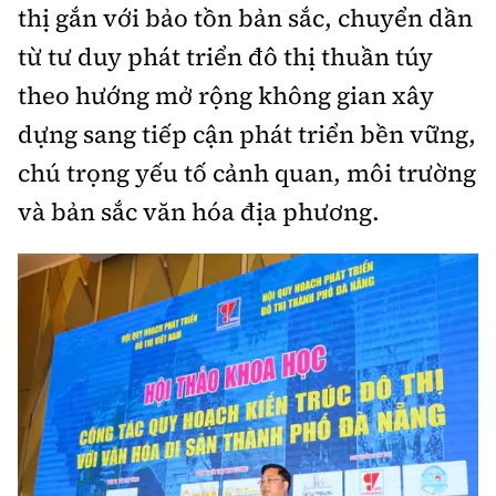
Thế giới
thị gắn với bảo tồn bản sắc, chuyển dần
Gương sáng giao thông
Âm nhạc
Nhà thầu
Hậu trường sao
từ tư duy phát triển đô thị thuần túy
Sản phẩm mới
Thời sự Quốc tế
Đi ++
theo hướng mở rộng không gian xây
Mời thầu - Đấu thầu
360 độ thể thao
Tư vấn
Hồ sơ tài liệu
Du lịch
dựng sang tiếp cận phát triển bền vững,
Video
Thi viết về GTVT
chú trọng yếu tố cảnh quan, môi trường
Thế giới giao thông
Khám phá
Thời sự
và bản sắc văn hóa địa phương.
Thế giới xây dựng
Lối sống
Khám phá
Ẩm thực
Camera giao thông
Cơ quan chủ quản: Bộ Xây dựng
Câu chuyện giao thông
Giấy phép số: 03/GP-BVHTTDL, cấp ngày 1/4/2025.
Giải trí - Thể thao
Tòa soạn: Số 2 Nguyễn Công Hoan, phường Giảng Võ,
Hà Nội.