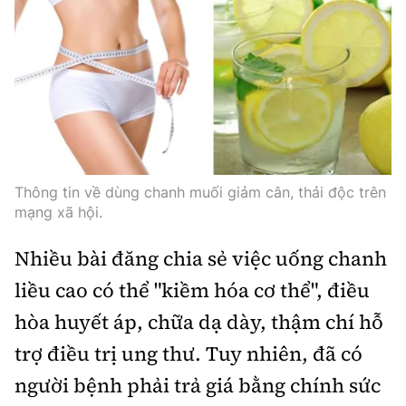
Thế giới
Gương sáng giao thông
Âm nhạc
Nhà thầu
Hậu trường sao
Sản phẩm mới
Thời sự Quốc tế
Đi ++
Mời thầu - Đấu thầu
360 độ thể thao
Tư vấn
Hồ sơ tài liệu
Du lịch
Video
Thi viết về GTVT
Thế giới giao thông
Khám phá
Thời sự
Thế giới xây dựng
Thông tin về dùng chanh muối giảm cân, thải độc trên
Lối sống
Khám phá
mạng xã hội.
Ẩm thực
Camera giao thông
Nhiều bài đăng chia sẻ việc uống chanh
Cơ quan chủ quản: Bộ Xây dựng
liều cao có thể "kiềm hóa cơ thể", điều
Câu chuyện giao thông
Giấy phép số: 03/GP-BVHTTDL, cấp ngày 1/4/2025.
hòa huyết áp, chữa dạ dày, thậm chí hỗ
Giải trí - Thể thao
trợ điều trị ung thư. Tuy nhiên, đã có
Tòa soạn: Số 2 Nguyễn Công Hoan, phường Giảng Võ,
Hà Nội.
người bệnh phải trả giá bằng chính sức