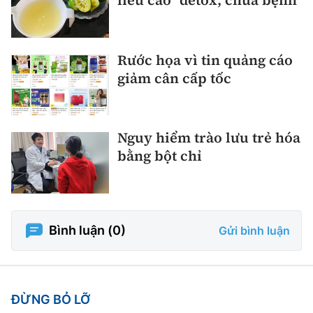
liều cao" detox, chữa bệnh
Rước họa vì tin quảng cáo
giảm cân cấp tốc
Nguy hiểm trào lưu trẻ hóa
bằng bột chỉ
Bình luận (
0
)
Gửi bình luận
ĐỪNG BỎ LỠ