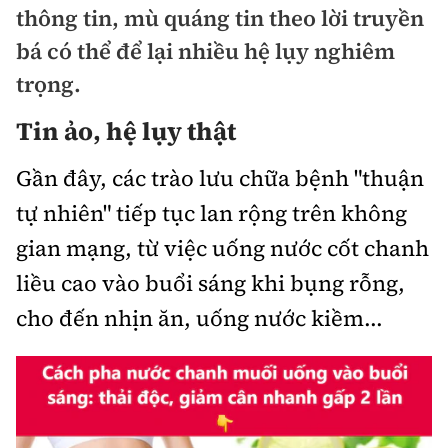
thông tin, mù quáng tin theo lời truyền
Chuyện dọc đường
Quy hoạch kiến trúc
Quản lý
Kinh tế
bá có thể để lại nhiều hệ lụy nghiêm
Cải chính
Vật liệu xây dựng
trọng.
Đường bộ
Thị trường
Pháp luật
Tin ảo, hệ lụy thật
Giám định chất lượng
Hàng không
Tài chính
Thanh tra
An toàn giao thông
Gần đây, các trào lưu chữa bệnh "thuận
Quản lý đô thị
Đường sắt
Chứng khoán
An ninh hình sự
tự nhiên" tiếp tục lan rộng trên không
Giao thông 24h
Chất lượng sống
Đăng kiểm
Bảo hiểm
gian mạng, từ việc uống nước cốt chanh
Điều tra
ATGT địa phương
Giáo dục
liều cao vào buổi sáng khi bụng rỗng,
Văn hóa - Giải Trí
Đường sắt tốc độ cao
Doanh nghiệp
Pháp đình
Văn hóa giao thông
cho đến nhịn ăn, uống nước kiềm...
Y tế
Văn hóa
Đường thủy
Thể thao
Hỏi - Đáp
Lái xe an toàn
Đời sống
Showbiz
Hàng hải
Bóng đá
Công nghệ
Chung tay vì ATGT
Lao động - Công đoàn
Điện ảnh
Đường sắt đô thị
Bình luận
Công nghệ mới