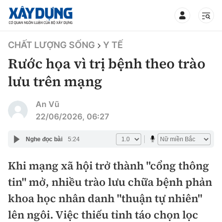
TIN BỘ XÂY DỰNG
CHẤT LƯỢNG SỐNG
Y TẾ
Rước họa vì trị bệnh theo trào
lưu trên mạng
CHUYÊN MỤC
An Vũ
22/06/2026, 06:27
Mới nhất
Nghe đọc bài
5:24
Thời sự
Khi mạng xã hội trở thành "cổng thông
tin" mở, nhiều trào lưu chữa bệnh phản
Chính trị
Xây dựng
khoa học nhân danh "thuận tự nhiên"
Xã hội
Chỉ đạo điều hành
lên ngôi. Việc thiếu tỉnh táo chọn lọc
Giao thông