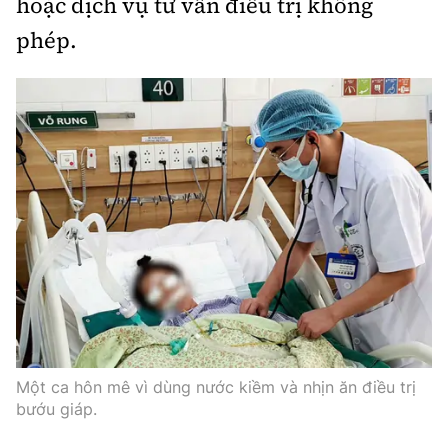
hoặc dịch vụ tư vấn điều trị không
phép.
Một ca hôn mê vì dùng nước kiềm và nhịn ăn điều trị
bướu giáp.