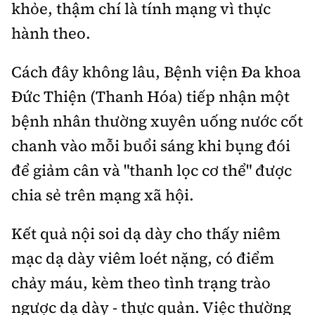
Tổng biên tập:
Nguyễn Thị Hồng Nga
khỏe, thậm chí là tính mạng vì thực
hành theo.
Phó Tổng biên tập:
Nguyễn Sơn Tùng,
Nguyễn Đức Thắng, La Đức Hùng
Cách đây không lâu, Bệnh viện Đa khoa
Hotline:
Quảng cáo và Phát hành:
Đức Thiện (Thanh Hóa) tiếp nhận một
0901 514 799
0915 057 282
bệnh nhân thường xuyên uống nước cốt
Email:
bandoc@baoxaydung.vn
Cấm sao chép dưới mọi hình thức nếu không có sự
chanh vào mỗi buổi sáng khi bụng đói
chấp thuận bằng văn bản.
để giảm cân và "thanh lọc cơ thể" được
chia sẻ trên mạng xã hội.
Kết quả nội soi dạ dày cho thấy niêm
mạc dạ dày viêm loét nặng, có điểm
Thông tin tòa
soạn
chảy máu, kèm theo tình trạng trào
ngược dạ dày - thực quản. Việc thường