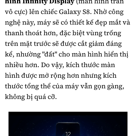
hình Infinity Display
(màn hình tràn
Tổng biên tập:
Nguyễn Thị Hồng Nga
vô cực) lên chiếc Galaxy S8. Nhờ công
Phó Tổng biên tập:
Nguyễn Sơn Tùng,
nghệ này, máy sẽ có thiết kế đẹp mắt và
Nguyễn Đức Thắng, La Đức Hùng
thanh thoát hơn, đặc biệt vùng trống
Hotline:
Quảng cáo và Phát hành:
0901 514 799
0915 057 282
trên mặt trước sẽ được cắt giảm đáng
kể, nhường "đất" cho màn hình hiển thị
Email:
bandoc@baoxaydung.vn
Cấm sao chép dưới mọi hình thức nếu không có sự
nhiều hơn. Do vậy, kích thước màn
chấp thuận bằng văn bản.
hình được mở rộng hơn nhưng kích
thước tổng thể của máy vẫn gọn gàng,
không bị quá cỡ.
Thông tin tòa
soạn