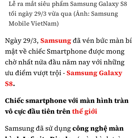
Lễ ra mắt siêu phẩm Samsung Galaxy S8
Thế giới
Gương sáng giao thông
Âm nhạc
Nhà thầu
Hậu trường sao
tối ngày 29/3 vừa qua (Ảnh: Samsung
Sản phẩm mới
Thời sự Quốc tế
Đi ++
Mobile VietNam)
Mời thầu - Đấu thầu
360 độ thể thao
Tư vấn
Hồ sơ tài liệu
Du lịch
Ngày 29/3,
Samsung
đã vén bức màn bí
Video
Thi viết về GTVT
Thế giới giao thông
mật về chiếc Smartphone được mong
Khám phá
Thời sự
chờ nhất nửa đầu năm nay với những
Thế giới xây dựng
Lối sống
Khám phá
ưu điểm vượt trội -
Samsung Galaxy
Ẩm thực
S8
.
Camera giao thông
Cơ quan chủ quản: Bộ Xây dựng
Chiếc smartphone với màn hình tràn
Câu chuyện giao thông
Giấy phép số: 03/GP-BVHTTDL, cấp ngày 1/4/2025.
vô cực đầu tiên trên
thế giới
Giải trí - Thể thao
Tòa soạn: Số 2 Nguyễn Công Hoan, phường Giảng Võ,
Samsung đã sử dụng
công nghệ màn
Hà Nội.