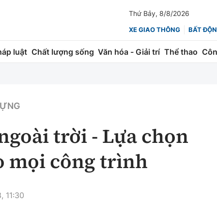
Thứ Bảy, 8/8/2026
XE GIAO THÔNG
BẤT ĐỘN
háp luật
Chất lượng sống
Văn hóa - Giải trí
Thể thao
Côn
Giao thông
Kinh tế
ành
Quản lý
Thị trường
 DỰNG
 trúc
Đường bộ
Tài chính
ngoài trời - Lựa chọn
ng
Hàng không
Chứng khoán
 mọi công trình
 lượng
Đường sắt
Bảo hiểm
Đường sắt tốc độ cao
Doanh nghiệp
, 11:30
Đăng kiểm
xem thêm