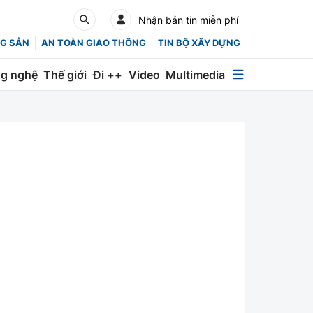
Nhận bản tin miễn phí
G SẢN
AN TOÀN GIAO THÔNG
TIN BỘ XÂY DỰNG
g nghệ
Thế giới
Đi ++
Video
Multimedia
Multimedia
Special
Emagazine
Photo
Infographic
English
Các chuyên trang