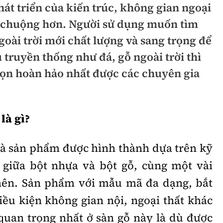
hát triển của kiến trúc, không gian ngoại
hông
Đường thủy
a chuộng hơn. Người sử dụng muốn tìm
h
Hàng hải
goài trời mới chất lượng và sang trọng để
ệu truyền thống như đá, gỗ ngoài trời thì
ng
Đường sắt đô thị
chọn hoàn hảo nhất được các chuyên gia
hông
Nhà thầu
Mời thầu - Đấu thầu
là gì?
TGT
Thi viết về Ngành
ao thông
à sản phẩm được hình thành dựa trên kỹ
 giữa bột nhựa và bột gỗ, cùng một vài
 nên. Sản phẩm với mẫu mã đa dạng, bắt
rí
Thể thao
Công nghệ
ều kiện không gian nội, ngoại thất khác
quan trọng nhất ở sàn gỗ này là dù được
Bóng đá
Công nghệ mới