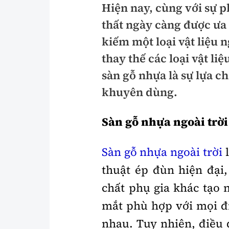
Hiện nay, cùng với sự p
Pháp luật
An toàn giao t
thất ngày càng được ư
Thanh tra
Giao thông 24
kiếm một loại vật liệu n
An ninh hình sự
thay thế các loại vật li
ATGT địa phươ
sàn gỗ nhựa là sự lựa 
Điều tra
Văn hóa giao t
khuyên dùng.
Pháp đình
Lái xe an toàn
Sàn gỗ nhựa ngoài trời 
Hỏi - Đáp
Chung tay vì A
Gương sáng gi
Sàn gỗ nhựa ngoài trời
l
xem thêm
thuật ép đùn hiện đại,
chất phụ gia khác tạo
Chất lượng sống
Văn hóa - Giải T
mắt phù hợp với mọi đi
Giáo dục
nhau. Tuy nhiên, điều 
Văn hóa