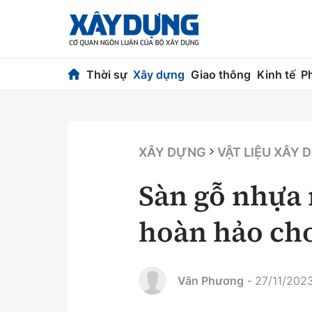
Thời sự
Xây dựng
Giao thông
Kinh tế
P
Thời sự
Xây dựng
Chính trị
Chỉ đạo điều h
XÂY DỰNG
VẬT LIỆU XÂY
Xã hội
Quy hoạch kiến
Sàn gỗ nhựa 
Chuyện dọc đường
Vật liệu xây dự
hoàn hảo cho
Cải chính
Giám định chất
Quản lý đô thị
Vân Phương
27/11/2023
-