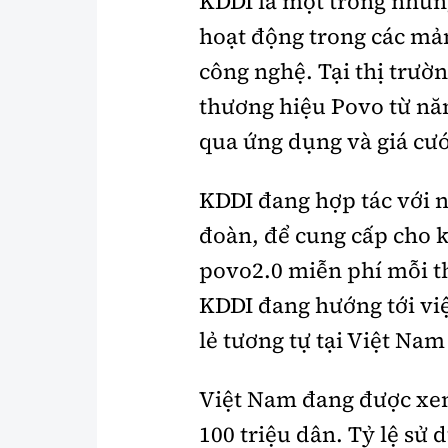
KDDI là một trong những
hoạt động trong các mản
công nghệ. Tại thị trườ
thương hiệu Povo từ nă
qua ứng dụng và giá cướ
KDDI đang hợp tác với n
đoàn, để cung cấp cho k
povo2.0 miễn phí mỗi th
KDDI đang hướng tới vi
lẻ tương tự tại Việt Nam
Việt Nam đang được xem
100 triệu dân. Tỷ lệ sử