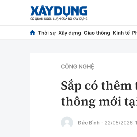
Thời sự
Xây dựng
Giao thông
Kinh tế
P
Thời sự
Xây dựng
Chính trị
Chỉ đạo điều h
CÔNG NGHỆ
Xã hội
Quy hoạch kiến
Sắp có thêm 
Chuyện dọc đường
Vật liệu xây dự
thông mới tạ
Cải chính
Giám định chất
Quản lý đô thị
Đức Bình
22/05/2026, 
-