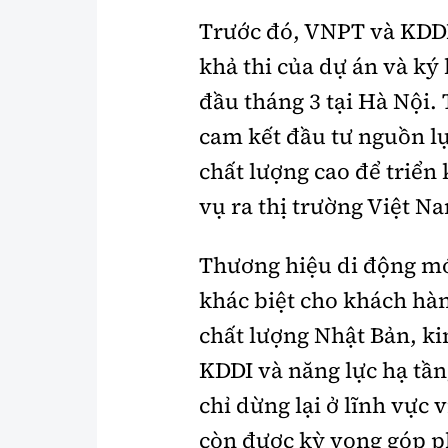
Trước đó, VNPT và KDDI
khả thi của dự án và k
đầu tháng 3 tại Hà Nội. 
cam kết đầu tư nguồn lự
chất lượng cao để triển
vụ ra thị trường Việt N
Thương hiệu di động mớ
khác biệt cho khách hàn
chất lượng Nhật Bản, k
KDDI và năng lực hạ tầ
chỉ dừng lại ở lĩnh vực 
còn được kỳ vọng góp p