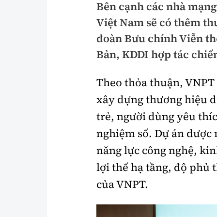
Bên cạnh các nhà mạng 
Pháp luật
An toàn giao t
Việt Nam sẽ có thêm th
Thanh tra
Giao thông 24
đoàn Bưu chính Viễn th
Bản, KDDI hợp tác chiến
An ninh hình sự
ATGT địa phươ
Điều tra
Văn hóa giao t
Theo thỏa thuận, VNPT 
Pháp đình
Lái xe an toàn
xây dựng thương hiệu d
trẻ, người dùng yêu thí
Hỏi - Đáp
Chung tay vì A
nghiệm số. Dự án được 
Gương sáng gi
xem thêm
năng lực công nghệ, ki
lợi thế hạ tầng, độ phủ
của VNPT.
Chất lượng sống
Văn hóa - Giải T
Giáo dục
Văn hóa