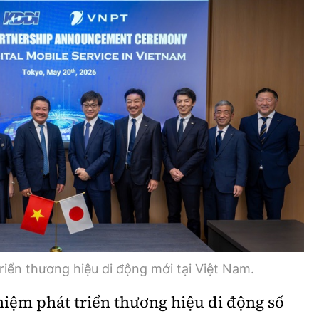
Bình luận
Sản phẩm mới
Hậu trường sao
AI
360 độ thể thao
Tư vấn
Video
Thời sự
Khám phá
Camera giao thông
Câu chuyện giao thông
Lăng kính xây dựng
iển thương hiệu di động mới tại Việt Nam.
Giải trí - Thể thao
hiệm phát triển thương hiệu di động số