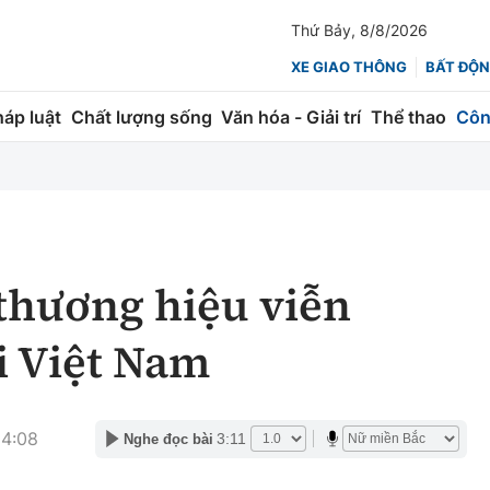
Thứ Bảy, 8/8/2026
XE GIAO THÔNG
BẤT ĐỘN
háp luật
Chất lượng sống
Văn hóa - Giải trí
Thể thao
Côn
Giao thông
Kinh tế
ành
Quản lý
Thị trường
 trúc
Đường bộ
Tài chính
thương hiệu viễn
ng
Hàng không
Chứng khoán
i Việt Nam
 lượng
Đường sắt
Bảo hiểm
Đường sắt tốc độ cao
Doanh nghiệp
14:08
3:11
Nghe đọc bài
Đăng kiểm
xem thêm