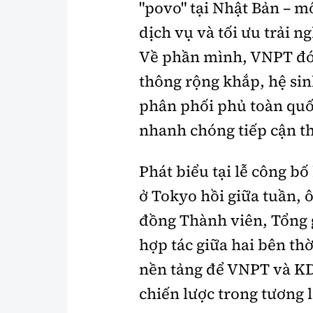
"povo" tại Nhật Bản – m
dịch vụ và tối ưu trải n
Về phần mình, VNPT đón
thông rộng khắp, hệ sin
phân phối phủ toàn quố
nhanh chóng tiếp cận t
Phát biểu tại lễ công bố
ở Tokyo hồi giữa tuần,
đồng Thành viên, Tổng 
hợp tác giữa hai bên thờ
nền tảng để VNPT và KD
chiến lược trong tương l