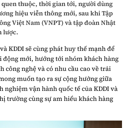
quen thuộc, thời gian tới, người dùng
hông
Đường thủy
ương hiệu viễn thông mới, sau khi Tập
h
Hàng hải
ông Việt Nam (VNPT) và tập đoàn Nhật
 lược.
ng
Đường sắt đô thị
hông
Nhà thầu
và KDDI sẽ cùng phát huy thế mạnh để
i động mới, hướng tới nhóm khách hàng
Mời thầu - Đấu thầu
ch công nghệ và có nhu cầu cao về trải
TGT
Thi viết về Ngành
mong muốn tạo ra sự cộng hưởng giữa
ao thông
nh nghiệm vận hành quốc tế của KDDI và
 thị trường cùng sự am hiểu khách hàng
rí
Thể thao
Công nghệ
Bóng đá
Công nghệ mới