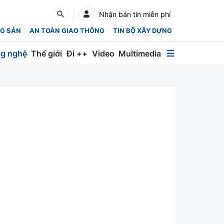
Nhận bản tin miễn phí
G SẢN
AN TOÀN GIAO THÔNG
TIN BỘ XÂY DỰNG
g nghệ
Thế giới
Đi ++
Video
Multimedia
Multimedia
Special
Emagazine
Photo
Infographic
English
Các chuyên trang