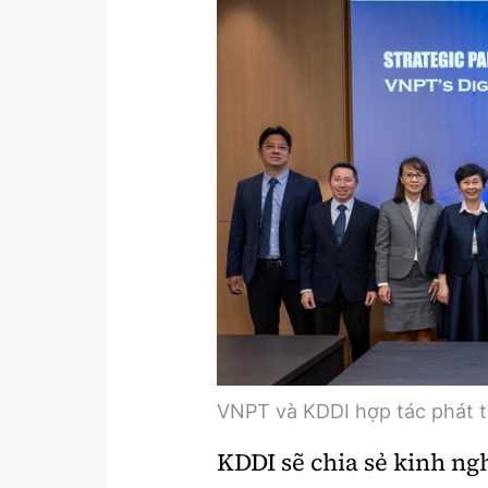
Y tế
Showbiz
Đời sống
Điện ảnh
Lao động - Công đoàn
Âm nhạc
Thế giới
Đi ++
Thời sự Quốc tế
Du lịch
Hồ sơ tài liệu
Khám phá
Thế giới giao thông
Lối sống
Thế giới xây dựng
Ẩm thực
VNPT và KDDI hợp tác phát tr
KDDI sẽ chia sẻ kinh ng