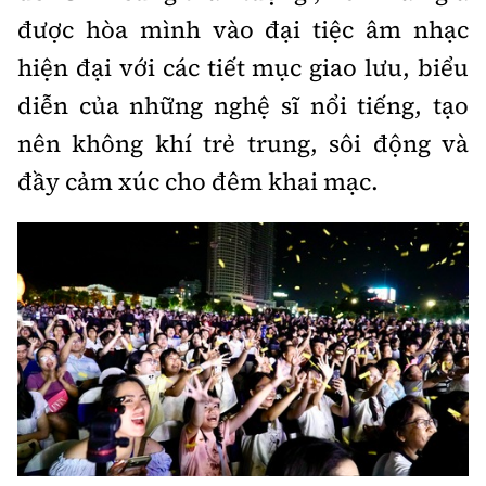
Tổng biên tập:
Nguyễn Thị Hồng Nga
được hòa mình vào đại tiệc âm nhạc
Phó Tổng biên tập:
Nguyễn Sơn Tùng,
hiện đại với các tiết mục giao lưu, biểu
Nguyễn Đức Thắng, La Đức Hùng
diễn của những nghệ sĩ nổi tiếng, tạo
Hotline:
Quảng cáo và Phát hành:
nên không khí trẻ trung, sôi động và
0901 514 799
0915 057 282
đầy cảm xúc cho đêm khai mạc.
Email:
bandoc@baoxaydung.vn
Cấm sao chép dưới mọi hình thức nếu không có sự
chấp thuận bằng văn bản.
Thông tin tòa
soạn