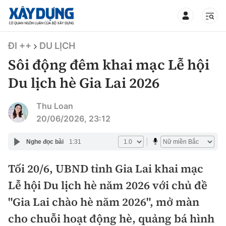
TIN BỘ XÂY DỰNG
ĐI ++
DU LỊCH
Sôi động đêm khai mạc Lễ hội
Du lịch hè Gia Lai 2026
CHUYÊN MỤC
Thu Loan
20/06/2026, 23:12
Mới nhất
Nghe đọc bài
1:31
Thời sự
Tối 20/6, UBND tỉnh Gia Lai khai mạc
Lễ hội Du lịch hè năm 2026 với chủ đề
Chính trị
Xây dựng
"Gia Lai chào hè năm 2026", mở màn
Xã hội
Chỉ đạo điều hành
cho chuỗi hoạt động hè, quảng bá hình
Giao thông