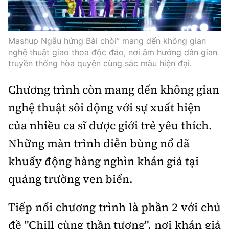
Thế giới
Gương sáng giao thông
Âm nhạc
Nhà thầu
Hậu trường sao
Sản phẩm mới
Thời sự Quốc tế
Đi ++
Mashup Ngẫu hứng Bài chòi” mang đến không gian
Mời thầu - Đấu thầu
360 độ thể thao
Tư vấn
nghệ thuật giao thoa độc đáo, nơi âm hưởng dân gian
Hồ sơ tài liệu
Du lịch
truyền thống hòa quyện cùng sắc màu hiện đại.
Video
Thi viết về GTVT
Thế giới giao thông
Khám phá
Chương trình còn mang đến không gian
Thời sự
nghệ thuật sôi động với sự xuất hiện
Thế giới xây dựng
Lối sống
Khám phá
của nhiều ca sĩ được giới trẻ yêu thích.
Ẩm thực
Camera giao thông
Những màn trình diễn bùng nổ đã
Cơ quan chủ quản: Bộ Xây dựng
khuấy động hàng nghìn khán giả tại
Câu chuyện giao thông
quảng trường ven biển.
Giấy phép số: 03/GP-BVHTTDL, cấp ngày 1/4/2025.
Giải trí - Thể thao
Tòa soạn: Số 2 Nguyễn Công Hoan, phường Giảng Võ,
Tiếp nối chương trình là phần 2 với chủ
Hà Nội.
đề "Chill cùng thần tượng", nơi khán giả