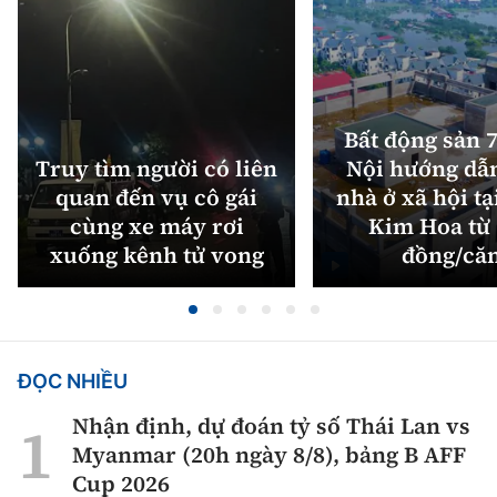
Bất động sản 7
Truy tìm người có liên
Nội hướng dẫ
quan đến vụ cô gái
nhà ở xã hội tạ
cùng xe máy rơi
Kim Hoa từ 
xuống kênh tử vong
đồng/că
ĐỌC NHIỀU
Nhận định, dự đoán tỷ số Thái Lan vs
Myanmar (20h ngày 8/8), bảng B AFF
Cup 2026