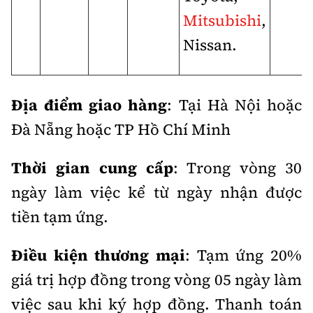
Tổng biên tập:
Nguyễn Thị Hồng Nga
Mitsubishi
,
Phó Tổng biên tập:
Nguyễn Sơn Tùng,
Nissan.
Nguyễn Đức Thắng, La Đức Hùng
Hotline:
Quảng cáo và Phát hành:
0901 514 799
0915 057 282
Địa điểm giao hàng
: Tại Hà Nội hoặc
Email:
bandoc@baoxaydung.vn
Đà Nẵng hoặc TP Hồ Chí Minh
Cấm sao chép dưới mọi hình thức nếu không có sự
chấp thuận bằng văn bản.
Thời gian cung cấp
: Trong vòng 30
ngày làm việc kể từ ngày nhận được
tiền tạm ứng.
Điều kiện thương mại
:
Tạm ứng 20%
Thông tin tòa
soạn
giá trị hợp đồng trong vòng 05 ngày làm
việc sau khi ký hợp đồng.
Thanh toán