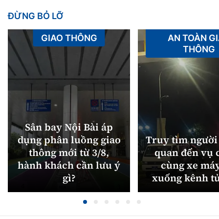
ĐỪNG BỎ LỠ
GIAO THÔNG
AN TOÀN G
THÔNG
Sân bay Nội Bài áp
dụng phân luồng giao
Truy tìm người 
thông mới từ 3/8,
quan đến vụ c
hành khách cần lưu ý
cùng xe máy
gì?
xuống kênh t