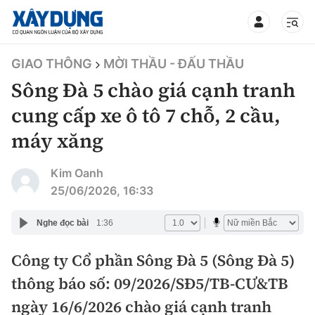
TIN BỘ XÂY DỰNG
GIAO THÔNG
MỜI THẦU - ĐẤU THẦU
Sông Đà 5 chào giá cạnh tranh
cung cấp xe ô tô 7 chỗ, 2 cầu,
máy xăng
CHUYÊN MỤC
Kim Oanh
Mới nhất
25/06/2026, 16:33
Thời sự
Nghe đọc bài
1:36
Chính trị
Công ty Cổ phần Sông Đà 5 (Sông Đà 5)
Xây dựng
thông báo số: 09/2026/SĐ5/TB-CƯ&TB
Xã hội
Chỉ đạo điều hành
ngày 16/6/2026 chào giá cạnh tranh
Giao thông