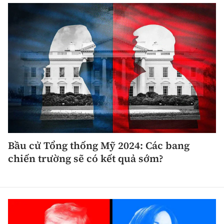
Tổng biên tập:
Nguyễn Thị Hồng Nga
Phó Tổng biên tập:
Nguyễn Sơn Tùng,
Nguyễn Đức Thắng, La Đức Hùng
Hotline:
Quảng cáo và Phát hành:
0901 514 799
0915 057 282
Email:
bandoc@baoxaydung.vn
Cấm sao chép dưới mọi hình thức nếu không có sự
chấp thuận bằng văn bản.
Bầu cử Tổng thống Mỹ 2024: Các bang
chiến trường sẽ có kết quả sớm?
Thông tin tòa
soạn