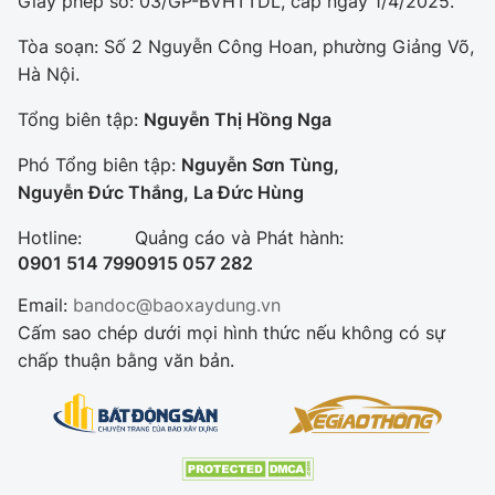
Giấy phép số: 03/GP-BVHTTDL, cấp ngày 1/4/2025.
Tòa soạn: Số 2 Nguyễn Công Hoan, phường Giảng Võ,
Hà Nội.
Tổng biên tập:
Nguyễn Thị Hồng Nga
Phó Tổng biên tập:
Nguyễn Sơn Tùng,
Nguyễn Đức Thắng, La Đức Hùng
Hotline:
Quảng cáo và Phát hành:
0901 514 799
0915 057 282
Email:
bandoc@baoxaydung.vn
Cấm sao chép dưới mọi hình thức nếu không có sự
chấp thuận bằng văn bản.