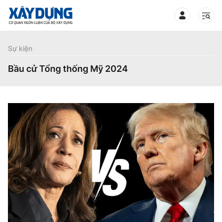
TIN BỘ XÂY DỰNG
Sự kiện
Bầu cử Tổng thống Mỹ 2024
CHUYÊN MỤC
Mới nhất
Thời sự
Chính trị
Xây dựng
Xã hội
Chỉ đạo điều hành
Giao thông