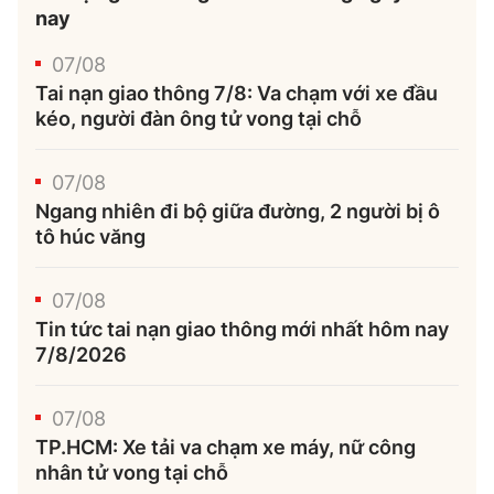
Thế giới
Gương sáng giao thông
nay
Âm nhạc
Nhà thầu
Hậu trường sao
Sản phẩm mới
Thời sự Quốc tế
07/08
Đi ++
Tai nạn giao thông 7/8: Va chạm với xe đầu
Mời thầu - Đấu thầu
360 độ thể thao
Tư vấn
Hồ sơ tài liệu
kéo, người đàn ông tử vong tại chỗ
Du lịch
Video
Thi viết về GTVT
Thế giới giao thông
07/08
Khám phá
Thời sự
Ngang nhiên đi bộ giữa đường, 2 người bị ô
Thế giới xây dựng
tô húc văng
Lối sống
Khám phá
Ẩm thực
07/08
Camera giao thông
Tin tức tai nạn giao thông mới nhất hôm nay
Cơ quan chủ quản: Bộ Xây dựng
7/8/2026
Câu chuyện giao thông
Giấy phép số: 03/GP-BVHTTDL, cấp ngày 1/4/2025.
Giải trí - Thể thao
07/08
Tòa soạn: Số 2 Nguyễn Công Hoan, phường Giảng Võ,
TP.HCM: Xe tải va chạm xe máy, nữ công
Hà Nội.
nhân tử vong tại chỗ