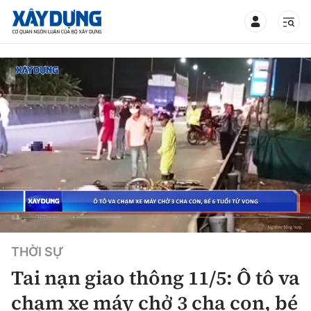
TIN BỘ XÂY DỰNG
CHUYÊN MỤC
Mới nhất
Thời sự
THỜI SỰ
Chính trị
Xây dựng
Tai nạn giao thông 11/5: Ô tô va
Xã hội
Chỉ đạo điều hành
chạm xe máy chở 3 cha con, bé
Giao thông