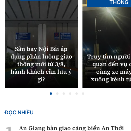
THÔNG
Sân bay Nội Bài áp
dụng phân luồng giao
Truy tìm người 
thông mới từ 3/8,
quan đến vụ c
hành khách cần lưu ý
cùng xe máy
gì?
xuống kênh t
ĐỌC NHIỀU
An Giang bàn giao cảng biển An Thới