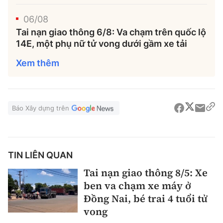
Tổng biên tập:
Nguyễn Thị Hồng Nga
06/08
Phó Tổng biên tập:
Nguyễn Sơn Tùng,
Tai nạn giao thông 6/8: Va chạm trên quốc lộ
Nguyễn Đức Thắng, La Đức Hùng
14E, một phụ nữ tử vong dưới gầm xe tải
Hotline:
Quảng cáo và Phát hành:
Xem thêm
0901 514 799
0915 057 282
Email:
bandoc@baoxaydung.vn
Cấm sao chép dưới mọi hình thức nếu không có sự
Báo Xây dựng trên
chấp thuận bằng văn bản.
TIN LIÊN QUAN
Tai nạn giao thông 8/5: Xe
Thông tin tòa
ben va chạm xe máy ở
soạn
Đồng Nai, bé trai 4 tuổi tử
vong