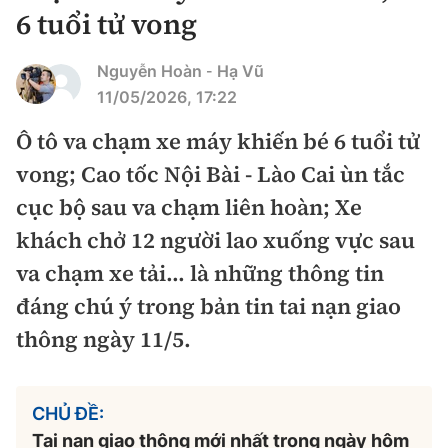
Chuyện dọc đường
6 tuổi tử vong
Quy hoạch kiến trúc
Quản lý
Kinh tế
Cải chính
Nguyễn Hoàn
Hạ Vũ
-
Vật liệu xây dựng
Đường bộ
Thị trường
11/05/2026, 17:22
Pháp luật
Giám định chất lượng
Hàng không
Ô tô va chạm xe máy khiến bé 6 tuổi tử
Tài chính
Thanh tra
An toàn giao thông
vong; Cao tốc Nội Bài - Lào Cai ùn tắc
Quản lý đô thị
Đường sắt
Chứng khoán
An ninh hình sự
cục bộ sau va chạm liên hoàn; Xe
Giao thông 24h
Chất lượng sống
Đăng kiểm
khách chở 12 người lao xuống vực sau
Bảo hiểm
Điều tra
ATGT địa phương
va chạm xe tải… là những thông tin
Giáo dục
Văn hóa - Giải Trí
Đường sắt tốc độ cao
Doanh nghiệp
Pháp đình
đáng chú ý trong bản tin tai nạn giao
Văn hóa giao thông
Y tế
Văn hóa
Đường thủy
thông ngày 11/5.
Thể thao
Hỏi - Đáp
Lái xe an toàn
Đời sống
Showbiz
Hàng hải
Bóng đá
Công nghệ
Chung tay vì ATGT
CHỦ ĐỀ:
Lao động - Công đoàn
Điện ảnh
Đường sắt đô thị
Bình luận
Tai nạn giao thông mới nhất trong ngày hôm
Công nghệ mới