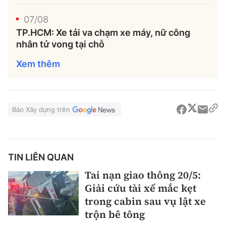
Tổng biên tập:
Nguyễn Thị Hồng Nga
07/08
Phó Tổng biên tập:
Nguyễn Sơn Tùng,
TP.HCM: Xe tải va chạm xe máy, nữ công
Nguyễn Đức Thắng, La Đức Hùng
nhân tử vong tại chỗ
Hotline:
Quảng cáo và Phát hành:
Xem thêm
0901 514 799
0915 057 282
Email:
bandoc@baoxaydung.vn
Cấm sao chép dưới mọi hình thức nếu không có sự
Báo Xây dựng trên
chấp thuận bằng văn bản.
TIN LIÊN QUAN
Tai nạn giao thông 20/5:
Thông tin tòa
Giải cứu tài xế mắc kẹt
soạn
trong cabin sau vụ lật xe
trộn bê tông