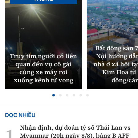
Bất động sản 7
Truy tìm người có liên
Nội hướng dẫ
quan đến vụ cô gái
nhà ở xã hội tạ
cùng xe máy rơi
Kim Hoa từ 
xuống kênh tử vong
đồng/că
ĐỌC NHIỀU
Nhận định, dự đoán tỷ số Thái Lan vs
Myanmar (20h ngày 8/8), bảng B AFF