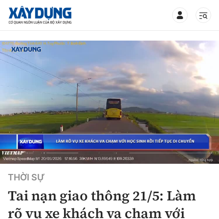
TIN BỘ XÂY DỰNG
CHUYÊN MỤC
Mới nhất
Thời sự
THỜI SỰ
Chính trị
Xây dựng
Tai nạn giao thông 21/5: Làm
Xã hội
Chỉ đạo điều hành
rõ vụ xe khách va chạm với
Giao thông