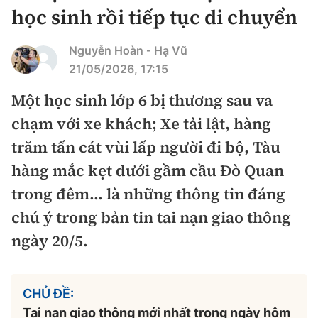
Chuyện dọc đường
học sinh rồi tiếp tục di chuyển
Quy hoạch kiến trúc
Quản lý
Kinh tế
Cải chính
Nguyễn Hoàn
Hạ Vũ
-
Vật liệu xây dựng
Đường bộ
Thị trường
21/05/2026, 17:15
Pháp luật
Giám định chất lượng
Hàng không
Một học sinh lớp 6 bị thương sau va
Tài chính
Thanh tra
An toàn giao thông
chạm với xe khách; Xe tải lật, hàng
Quản lý đô thị
Đường sắt
Chứng khoán
An ninh hình sự
trăm tấn cát vùi lấp người đi bộ, Tàu
Giao thông 24h
Chất lượng sống
Đăng kiểm
hàng mắc kẹt dưới gầm cầu Đò Quan
Bảo hiểm
Điều tra
ATGT địa phương
trong đêm… là những thông tin đáng
Giáo dục
Văn hóa - Giải Trí
Đường sắt tốc độ cao
Doanh nghiệp
Pháp đình
chú ý trong bản tin tai nạn giao thông
Văn hóa giao thông
Y tế
Văn hóa
Đường thủy
ngày 20/5.
Thể thao
Hỏi - Đáp
Lái xe an toàn
Đời sống
Showbiz
Hàng hải
Bóng đá
Công nghệ
Chung tay vì ATGT
CHỦ ĐỀ:
Lao động - Công đoàn
Điện ảnh
Đường sắt đô thị
Bình luận
Tai nạn giao thông mới nhất trong ngày hôm
Công nghệ mới