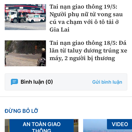
Tai nạn giao thông 19/5:
Người phụ nữ tử vong sau
cú va chạm với ô tô tải ở
Gia Lai
Tai nạn giao thông 18/5: Đá
lăn từ taluy dương trúng xe
máy, 2 người bị thương
Bình luận (
0
)
Gửi bình luận
ĐỪNG BỎ LỠ
AN TOÀN GIAO
VIDEO
THÔNG