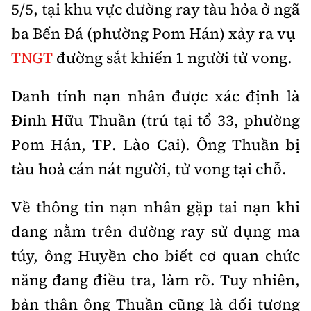
5/5, tại khu vực đường ray tàu hỏa ở ngã
Thế giới
Gương sáng giao thông
Âm nhạc
Nhà thầu
Hậu trường sao
ba Bến Đá (phường Pom Hán) xảy ra vụ
Sản phẩm mới
Thời sự Quốc tế
Đi ++
TNGT
đường sắt khiến 1 người tử vong.
Mời thầu - Đấu thầu
360 độ thể thao
Tư vấn
Hồ sơ tài liệu
Du lịch
Video
Danh tính nạn nhân được xác định là
Thi viết về GTVT
Thế giới giao thông
Khám phá
Đinh Hữu Thuần (trú tại tổ 33, phường
Thời sự
Pom Hán, TP. Lào Cai). Ông Thuần bị
Thế giới xây dựng
Lối sống
Khám phá
tàu hoả cán nát người, tử vong tại chỗ.
Ẩm thực
Camera giao thông
Về thông tin nạn nhân gặp tai nạn khi
Cơ quan chủ quản: Bộ Xây dựng
Câu chuyện giao thông
đang nằm trên đường ray sử dụng ma
Giấy phép số: 03/GP-BVHTTDL, cấp ngày 1/4/2025.
túy, ông Huyền cho biết cơ quan chức
Giải trí - Thể thao
Tòa soạn: Số 2 Nguyễn Công Hoan, phường Giảng Võ,
năng đang điều tra, làm rõ. Tuy nhiên,
Hà Nội.
bản thân ông Thuần cũng là đối tượng