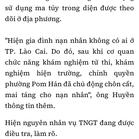
Tổng biên tập:
Nguyễn Thị Hồng Nga
sử dụng ma túy trong diện được theo
Phó Tổng biên tập:
Nguyễn Sơn Tùng,
dõi ở địa phương.
Nguyễn Đức Thắng, La Đức Hùng
Hotline:
Quảng cáo và Phát hành:
"Hiện gia đình nạn nhân không có ai ở
0901 514 799
0915 057 282
TP. Lào Cai. Do đó, sau khi cơ quan
Email:
bandoc@baoxaydung.vn
chức năng khám nghiệm tử thi, khám
Cấm sao chép dưới mọi hình thức nếu không có sự
chấp thuận bằng văn bản.
nghiệm hiện trường, chính quyền
phường Pom Hán đã chủ động chôn cất,
mai táng cho nạn nhân", ông Huyền
thông tin thêm.
Thông tin tòa
soạn
Hiện nguyên nhân vụ TNGT đang được
điều tra, làm rõ.