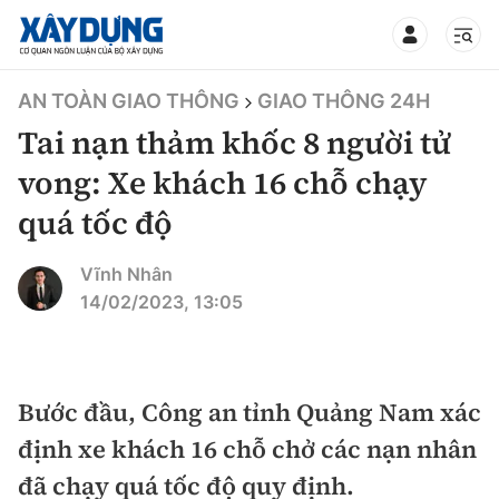
TIN BỘ XÂY DỰNG
AN TOÀN GIAO THÔNG
GIAO THÔNG 24H
Tai nạn thảm khốc 8 người tử
vong: Xe khách 16 chỗ chạy
quá tốc độ
CHUYÊN MỤC
Vĩnh Nhân
Mới nhất
14/02/2023, 13:05
Thời sự
Chính trị
Bước đầu, Công an tỉnh Quảng Nam xác
Xây dựng
định xe khách 16 chỗ chở các nạn nhân
Xã hội
Chỉ đạo điều hành
đã chạy quá tốc độ quy định.
Giao thông