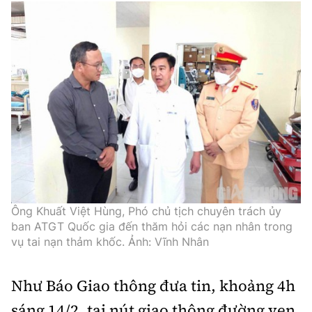
Tổng biên tập:
Nguyễn Thị Hồng Nga
Phó Tổng biên tập:
Nguyễn Sơn Tùng,
Nguyễn Đức Thắng, La Đức Hùng
Hotline:
Quảng cáo và Phát hành:
0901 514 799
0915 057 282
Email:
bandoc@baoxaydung.vn
Cấm sao chép dưới mọi hình thức nếu không có sự
chấp thuận bằng văn bản.
Ông Khuất Việt Hùng, Phó chủ tịch chuyên trách ủy
ban ATGT Quốc gia đến thăm hỏi các nạn nhân trong
vụ tai nạn thảm khốc. Ảnh: Vĩnh Nhân
Thông tin tòa
soạn
Như Báo Giao thông đưa tin, khoảng 4h
sáng 14/2, tại nút giao thông đường ven