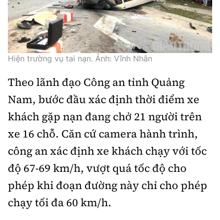
Thế giới
Gương sáng giao thông
Âm nhạc
Nhà thầu
Hậu trường sao
Sản phẩm mới
Thời sự Quốc tế
Đi ++
Mời thầu - Đấu thầu
360 độ thể thao
Tư vấn
Hồ sơ tài liệu
Du lịch
Hiện trường vụ tai nạn. Ảnh: Vĩnh Nhân
Video
Thi viết về GTVT
Thế giới giao thông
Theo lãnh đạo Công an tỉnh Quảng
Khám phá
Thời sự
Nam, bước đầu xác định thời điểm xe
Thế giới xây dựng
Lối sống
Khám phá
khách gặp nạn đang chở 21 người trên
Ẩm thực
xe 16 chỗ. Căn cứ camera hành trình,
Camera giao thông
công an xác định xe khách chạy với tốc
Cơ quan chủ quản: Bộ Xây dựng
Câu chuyện giao thông
độ 67-69 km/h, vượt quá tốc độ cho
Giấy phép số: 03/GP-BVHTTDL, cấp ngày 1/4/2025.
phép khi đoạn đường này chỉ cho phép
Giải trí - Thể thao
Tòa soạn: Số 2 Nguyễn Công Hoan, phường Giảng Võ,
chạy tối đa 60 km/h.
Hà Nội.