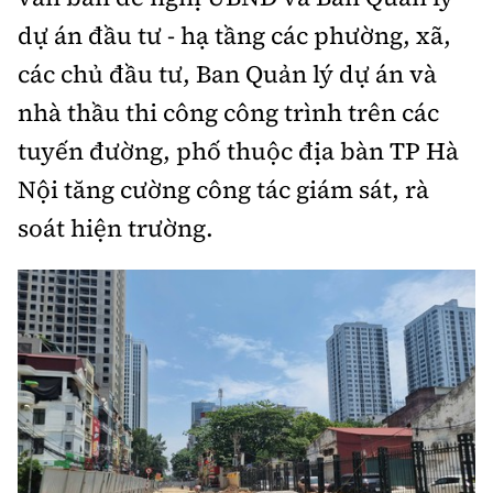
Thế giới
Gương sáng giao thông
dự án đầu tư - hạ tầng các phường, xã,
Âm nhạc
Nhà thầu
Hậu trường sao
Sản phẩm mới
Thời sự Quốc tế
các chủ đầu tư, Ban Quản lý dự án và
Đi ++
Mời thầu - Đấu thầu
360 độ thể thao
nhà thầu thi công công trình trên các
Tư vấn
Hồ sơ tài liệu
Du lịch
Video
tuyến đường, phố thuộc địa bàn TP Hà
Thi viết về GTVT
Thế giới giao thông
Khám phá
Nội tăng cường công tác giám sát, rà
Thời sự
soát hiện trường.
Thế giới xây dựng
Lối sống
Khám phá
Ẩm thực
Camera giao thông
Cơ quan chủ quản: Bộ Xây dựng
Câu chuyện giao thông
Giấy phép số: 03/GP-BVHTTDL, cấp ngày 1/4/2025.
Giải trí - Thể thao
Tòa soạn: Số 2 Nguyễn Công Hoan, phường Giảng Võ,
Hà Nội.