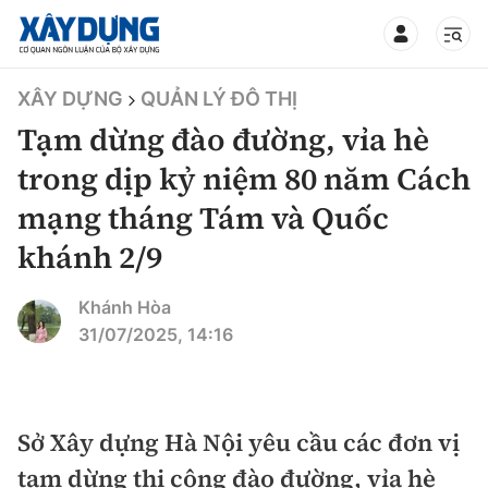
TIN BỘ XÂY DỰNG
XÂY DỰNG
QUẢN LÝ ĐÔ THỊ
Tạm dừng đào đường, vỉa hè
trong dịp kỷ niệm 80 năm Cách
mạng tháng Tám và Quốc
CHUYÊN MỤC
khánh 2/9
Mới nhất
Khánh Hòa
31/07/2025, 14:16
Thời sự
Chính trị
Xây dựng
Sở Xây dựng Hà Nội yêu cầu các đơn vị
Xã hội
Chỉ đạo điều hành
Giao thông
tạm dừng thi công đào đường, vỉa hè