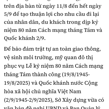
Chuyện dọc đường
trên địa bàn từ ngày 11/8 đến hết ngày
Quy hoạch kiến trúc
Quản lý
Kinh tế
5/9 để tạo thuận lợi cho nhu cầu đi lại
Cải chính
Vật liệu xây dựng
Đường bộ
của nhân dân, du khách trong dịp kỷ
Thị trường
Pháp luật
niệm 80 năm Cách mạng tháng Tám và
Giám định chất lượng
Hàng không
Tài chính
Thanh tra
Quốc khánh 2/9.
An toàn giao thông
Quản lý đô thị
Đường sắt
Chứng khoán
Để bảo đảm trật tự an toàn giao thông,
An ninh hình sự
Giao thông 24h
Chất lượng sống
vệ sinh môi trường, mỹ quan đô thị
Đăng kiểm
Bảo hiểm
Điều tra
ATGT địa phương
phục vụ Lễ kỷ niệm 80 năm Cách mạng
Giáo dục
Văn hóa - Giải Trí
Đường sắt tốc độ cao
Doanh nghiệp
tháng Tám thành công (19/8/1945-
Pháp đình
Văn hóa giao thông
Y tế
Văn hóa
Đường thủy
19/8/2025) và Quốc khánh nước Cộng
Thể thao
Hỏi - Đáp
Lái xe an toàn
Đời sống
hòa xã hội chủ nghĩa Việt Nam
Showbiz
Hàng hải
Bóng đá
Công nghệ
(2/9/1945-2/9/2025), Sở Xây dựng vừa có
Chung tay vì ATGT
Lao động - Công đoàn
Điện ảnh
Đường sắt đô thị
Bình luận
văn bản đề nghị UBND và Ban Quản lý
Công nghệ mới