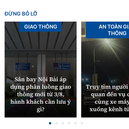
ĐỪNG BỎ LỠ
GIAO THÔNG
AN TOÀN G
THÔNG
Sân bay Nội Bài áp
dụng phân luồng giao
Truy tìm người 
thông mới từ 3/8,
quan đến vụ c
hành khách cần lưu ý
cùng xe máy
gì?
xuống kênh t