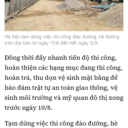
Tổng biên tập:
Nguyễn Thị Hồng Nga
Phó Tổng biên tập:
Nguyễn Sơn Tùng,
Nguyễn Đức Thắng, La Đức Hùng
Hotline:
Quảng cáo và Phát hành:
Hà Nội tạm dừng việc thi công đào đường, hè đường
0901 514 799
0915 057 282
trên địa bàn từ ngày 11/8 đến hết ngày 5/9.
Email:
bandoc@baoxaydung.vn
Đồng thời đẩy nhanh tiến độ thi công,
Cấm sao chép dưới mọi hình thức nếu không có sự
chấp thuận bằng văn bản.
hoàn thiện các hạng mục đang thi công,
hoàn trả, thu dọn vệ sinh mặt bằng để
bảo đảm trật tự an toàn giao thông, vệ
sinh môi trường và mỹ quan đô thị xong
Thông tin tòa
trước ngày 10/8.
soạn
Tạm dừng việc thi công đào đường, hè