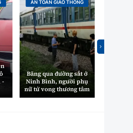
G
AN TOÀN GIAO THÔNG
XÂ
ên
tô
Băng qua đường sắt ở
Bắc Nin
 -
Ninh Bình, người phụ
máy xử
nữ tử vong thương tâm
điện gần