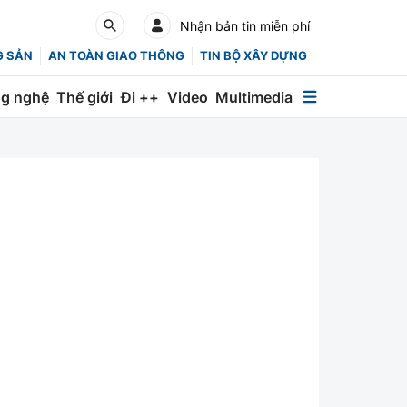
Nhận bản tin miễn phí
G SẢN
AN TOÀN GIAO THÔNG
TIN BỘ XÂY DỰNG
g nghệ
Thế giới
Đi ++
Video
Multimedia
Multimedia
Special
Emagazine
Photo
Infographic
English
Các chuyên trang