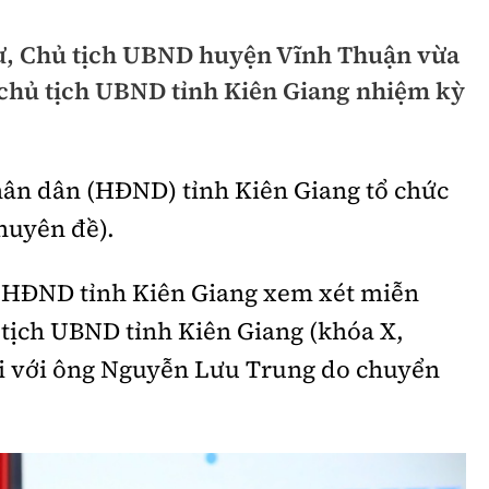
hông
Đường thủy
hư, Chủ tịch UBND huyện Vĩnh Thuận vừa
h
Hàng hải
chủ tịch UBND tỉnh Kiên Giang nhiệm kỳ
ng
Đường sắt đô thị
hông
Nhà thầu
hân dân (HĐND) tỉnh Kiên Giang tổ chức
Mời thầu - Đấu thầu
huyên đề).
TGT
Thi viết về Ngành
ểu HĐND tỉnh Kiên Giang xem xét miễn
ao thông
tịch UBND tỉnh Kiên Giang (khóa X,
i với ông Nguyễn Lưu Trung do chuyển
rí
Thể thao
Công nghệ
Bóng đá
Công nghệ mới