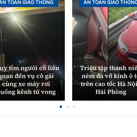
AN TOÀN GIAO THÔNG
AN TOÀN GIAO THÔN
uy tìm người có liên
Triệu tập thanh ni
quan đến vụ cô gái
ném đá vỡ kính ô 
cùng xe máy rơi
trên cao tốc Hà Nội
uống kênh tử vong
Hải Phòng