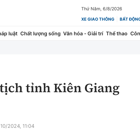
Thứ Năm, 6/8/2026
XE GIAO THÔNG
BẤT ĐỘN
háp luật
Chất lượng sống
Văn hóa - Giải trí
Thể thao
Côn
Giao thông
Kinh tế
ành
Quản lý
Thị trường
 trúc
Đường bộ
Tài chính
tịch tỉnh Kiên Giang
ng
Hàng không
Chứng khoán
 lượng
Đường sắt
Bảo hiểm
Đường sắt tốc độ cao
Doanh nghiệp
10/2024, 11:04
Đăng kiểm
xem thêm