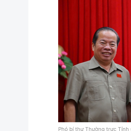
Y tế
Showbiz
Đời sống
Điện ảnh
Lao động - Công đoàn
Âm nhạc
Thế giới
Đi ++
Thời sự Quốc tế
Du lịch
Hồ sơ tài liệu
Khám phá
Thế giới giao thông
Lối sống
Thế giới xây dựng
Ẩm thực
Phó bí thư Thường trực Tỉnh 