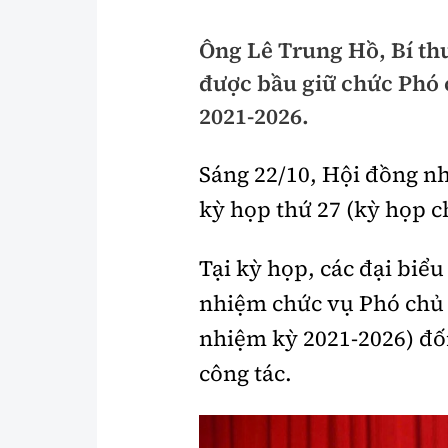
Pháp luật
An toàn giao t
Ông Lê Trung Hồ, Bí t
Thanh tra
Giao thông 24
được bầu giữ chức Phó 
An ninh hình sự
ATGT địa phươ
2021-2026.
Điều tra
Văn hóa giao t
Sáng 22/10, Hội đồng n
Pháp đình
Lái xe an toàn
kỳ họp thứ 27 (kỳ họp c
Hỏi - Đáp
Chung tay vì A
Tại kỳ họp, các đại bi
Gương sáng gi
xem thêm
nhiệm chức vụ Phó chủ 
nhiệm kỳ 2021-2026) đố
công tác.
Chất lượng sống
Văn hóa - Giải T
Giáo dục
Văn hóa