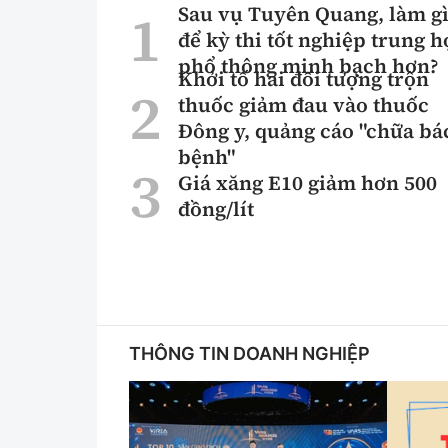
Sau vụ Tuyên Quang, làm g
để kỳ thi tốt nghiệp trung h
phổ thông minh bạch hơn?
Khởi tố hai đối tượng trộn
thuốc giảm đau vào thuốc
Đông y, quảng cáo "chữa bá
bệnh"
Giá xăng E10 giảm hơn 500
đồng/lít
THÔNG TIN DOANH NGHIỆP