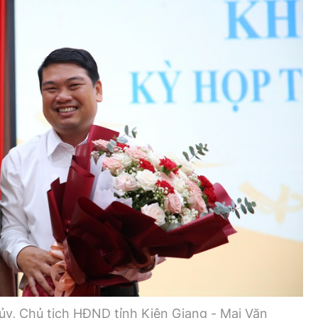
Bình luận
Sản phẩm mới
Hậu trường sao
AI
360 độ thể thao
Tư vấn
Video
Thời sự
Khám phá
Camera giao thông
Câu chuyện giao thông
Lăng kính xây dựng
Giải trí - Thể thao
ủy, Chủ tịch HĐND tỉnh Kiên Giang - Mai Văn