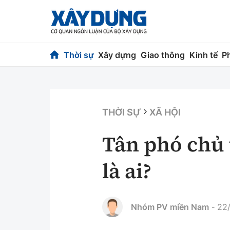
Thời sự
Xây dựng
Giao thông
Kinh tế
P
Thời sự
Xây dựng
Chính trị
Chỉ đạo điều h
THỜI SỰ
XÃ HỘI
Xã hội
Quy hoạch kiến
Tân phó chủ 
Chuyện dọc đường
Vật liệu xây dự
là ai?
Cải chính
Giám định chất
Quản lý đô thị
Nhóm PV miền Nam
22/
-