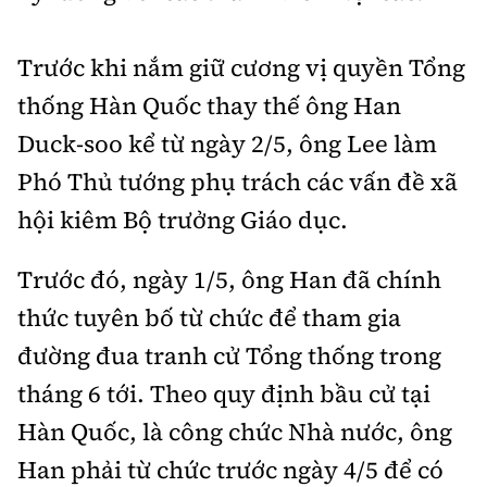
Tổng biên tập:
Nguyễn Thị Hồng Nga
Phó Tổng biên tập:
Nguyễn Sơn Tùng,
Trước khi nắm giữ cương vị quyền Tổng
Nguyễn Đức Thắng, La Đức Hùng
thống Hàn Quốc thay thế ông Han
Hotline:
Quảng cáo và Phát hành:
Duck-soo kể từ ngày 2/5, ông Lee làm
0901 514 799
0915 057 282
Phó Thủ tướng phụ trách các vấn đề xã
Email:
bandoc@baoxaydung.vn
hội kiêm Bộ trưởng Giáo dục.
Cấm sao chép dưới mọi hình thức nếu không có sự
chấp thuận bằng văn bản.
Trước đó, ngày 1/5, ông Han đã chính
thức tuyên bố từ chức để tham gia
đường đua tranh cử Tổng thống trong
tháng 6 tới. Theo quy định bầu cử tại
Thông tin tòa
soạn
Hàn Quốc, là công chức Nhà nước, ông
Han phải từ chức trước ngày 4/5 để có