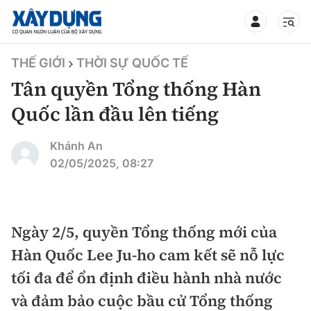
TIN BỘ XÂY DỰNG
THẾ GIỚI
THỜI SỰ QUỐC TẾ
Tân quyền Tổng thống Hàn
Quốc lần đầu lên tiếng
CHUYÊN MỤC
Khánh An
02/05/2025, 08:27
Mới nhất
Thời sự
Ngày 2/5, quyền Tổng thống mới của
Hàn Quốc Lee Ju-ho cam kết sẽ nỗ lực
Chính trị
Xây dựng
tối đa để ổn định điều hành nhà nước
Xã hội
Chỉ đạo điều hành
và đảm bảo cuộc bầu cử Tổng thống
Giao thông