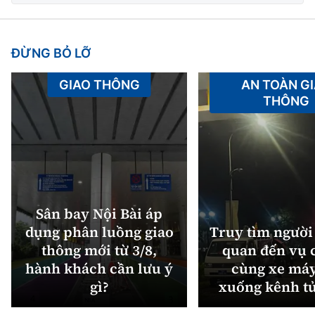
ĐỪNG BỎ LỠ
GIAO THÔNG
AN TOÀN G
THÔNG
Sân bay Nội Bài áp
dụng phân luồng giao
Truy tìm người 
thông mới từ 3/8,
quan đến vụ c
hành khách cần lưu ý
cùng xe máy
gì?
xuống kênh t