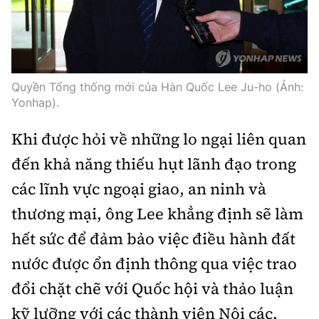
Thế giới
Gương sáng giao thông
Âm nhạc
Nhà thầu
Hậu trường sao
Sản phẩm mới
Thời sự Quốc tế
Đi ++
Mời thầu - Đấu thầu
360 độ thể thao
Tư vấn
Hồ sơ tài liệu
Du lịch
Quyền Tổng thống mới của Hàn Quốc Lee Ju-ho (Ảnh:
Video
Thi viết về GTVT
Yonhap).
Thế giới giao thông
Khám phá
Thời sự
Khi được hỏi về những lo ngại liên quan
Thế giới xây dựng
Lối sống
đến khả năng thiếu hụt lãnh đạo trong
Khám phá
các lĩnh vực ngoại giao, an ninh và
Ẩm thực
Camera giao thông
thương mại, ông Lee khẳng định sẽ làm
Cơ quan chủ quản: Bộ Xây dựng
Câu chuyện giao thông
hết sức để đảm bảo việc điều hành đất
Giấy phép số: 03/GP-BVHTTDL, cấp ngày 1/4/2025.
nước được ổn định thông qua việc trao
Giải trí - Thể thao
Tòa soạn: Số 2 Nguyễn Công Hoan, phường Giảng Võ,
đổi chặt chẽ với Quốc hội và thảo luận
Hà Nội.
kỹ lưỡng với các thành viên Nội các.