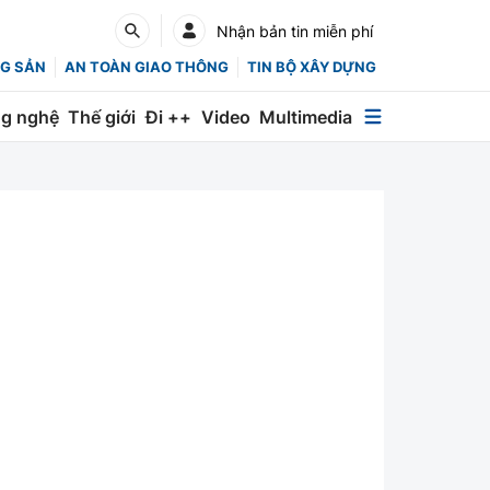
Nhận bản tin miễn phí
G SẢN
AN TOÀN GIAO THÔNG
TIN BỘ XÂY DỰNG
g nghệ
Thế giới
Đi ++
Video
Multimedia
Multimedia
Special
Emagazine
Photo
Infographic
English
Các chuyên trang