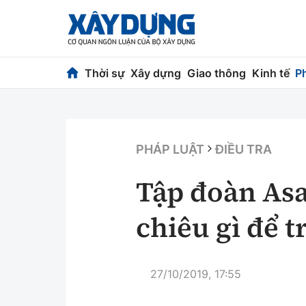
Thời sự
Xây dựng
Giao thông
Kinh tế
P
Thời sự
Xây dựng
Chính trị
Chỉ đạo điều h
PHÁP LUẬT
ĐIỀU TRA
Xã hội
Quy hoạch kiến
Tập đoàn As
Chuyện dọc đường
Vật liệu xây dự
chiêu gì để t
Cải chính
Giám định chất
Quản lý đô thị
27/10/2019, 17:55