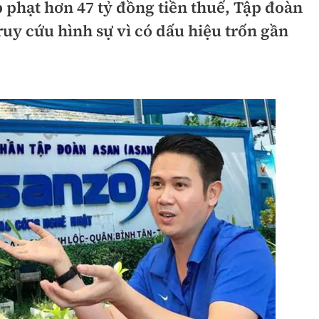
p phạt hơn 47 tỷ đồng tiền thuế, Tập đoàn
hông
Đường thủy
ruy cứu hình sự vì có dấu hiệu trốn gần
h
Hàng hải
ng
Đường sắt đô thị
hông
Nhà thầu
Mời thầu - Đấu thầu
TGT
Thi viết về Ngành
ao thông
rí
Thể thao
Công nghệ
Bóng đá
Công nghệ mới