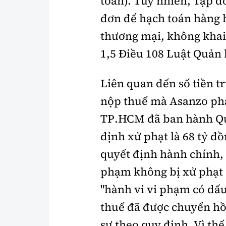
toán). Tuy nhiên, Tập 
đơn để hạch toán hàng h
thương mại, không khai
1,5 Điều 108 Luật Quản 
Liên quan đến số tiền t
nộp thuế mà Asanzo phả
TP.HCM đã ban
hành Qu
định xử phạt là 68 tỷ đồ
quyết định hành chính,
phạm không bị xử phạt 
"hành vi vi phạm có dấ
thuế
đã được chuyển hồ 
sự theo quy định
. Vì th