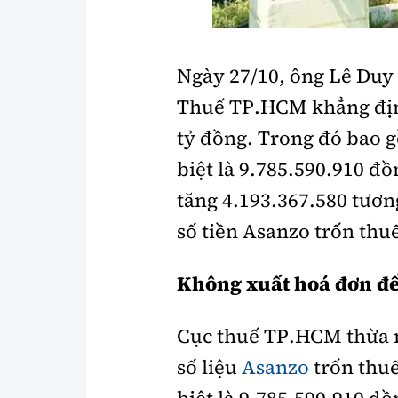
Y tế
Showbiz
Đời sống
Điện ảnh
Ngày 27/10, ông Lê Duy
Thuế TP.HCM khẳng địn
Lao động - Công đoàn
Âm nhạc
Thế giới
Đi ++
tỷ đồng. Trong đó bao g
biệt là 9.785.590.910 đồn
Thời sự Quốc tế
Du lịch
tăng 4.193.367.580 tươn
Hồ sơ tài liệu
Khám phá
số tiền Asanzo trốn thuế
Thế giới giao thông
Lối sống
Không xuất hoá đơn để
Thế giới xây dựng
Ẩm thực
Cục thuế TP.HCM thừa n
số liệu
Asanzo
trốn thuế
biệt là 9.785.590.910 đồn