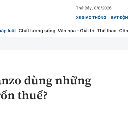
Thứ Bảy, 8/8/2026
XE GIAO THÔNG
BẤT ĐỘN
háp luật
Chất lượng sống
Văn hóa - Giải trí
Thể thao
Côn
Giao thông
Kinh tế
ành
Quản lý
Thị trường
 trúc
Đường bộ
Tài chính
anzo dùng những
ng
Hàng không
Chứng khoán
rốn thuế?
 lượng
Đường sắt
Bảo hiểm
Đường sắt tốc độ cao
Doanh nghiệp
Đăng kiểm
xem thêm