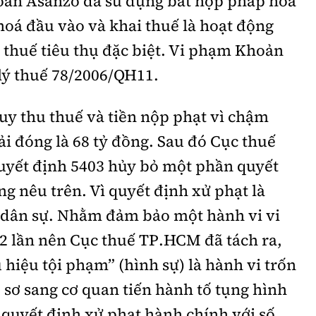
đoàn Asanzo đã sử dụng bất hợp pháp hoá
oá đầu vào và khai thuế là hoạt động
 thuế tiêu thụ đặc biệt. Vi phạm Khoản
lý thuế 78/2006/QH11.
ruy thu thuế và tiền nộp phạt vì chậm
i đóng là
68 tỷ đồng. Sau đó Cục thuế
yết định 5403 hủy bỏ một phần quyết
ng nêu trên. Vì quyết định xử phạt là
 dân sự. Nhằm đảm bảo một hành vi vi
2 lần nên Cục thuế TP.HCM đã tách ra,
u hiệu tội phạm
”
(hình sự) là hành vi trốn
sơ sang cơ quan tiến hành tố tụng hình
ế quyết định xử phạt hành chính với số