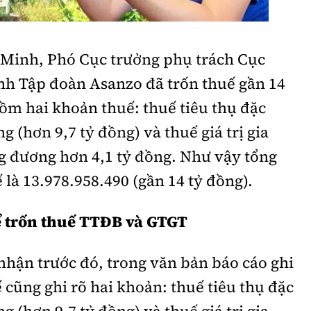
Bình luận
Sản phẩm mới
Hậu trường sao
AI
 Minh, Phó Cục trưởng phụ trách Cục
h Tập đoàn Asanzo đã trốn thuế gần 14
360 độ thể thao
Tư vấn
Video
ồm hai khoản thuế: thuế tiêu thụ đặc
g (hơn 9,7 tỷ đồng) và thuế giá trị gia
Thời sự
g đương hơn 4,1 tỷ đồng. Như vậy tổng
Khám phá
 là 13.978.958.490 (gần 14 tỷ đồng).
Camera giao thông
 trốn thuế TTĐB và GTGT
Câu chuyện giao thông
Lăng kính xây dựng
hận trước đó, trong văn bản báo cáo ghi
 cũng ghi rõ hai khoản:
thuế tiêu thụ đặc
Giải trí - Thể thao
g (hơn 9,7 tỷ đồng) và thuế giá trị gia