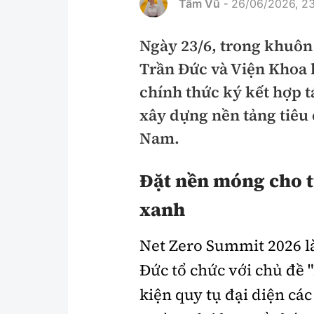
Tâm Vũ
26/06/2026, 23
-
Pháp luật
An toàn giao t
Ngày 23/6, trong khuôn
Thanh tra
Giao thông 24
Trần Đức và Viện Khoa
An ninh hình sự
ATGT địa phươ
chính thức ký kết hợp 
Điều tra
Văn hóa giao t
xây dựng nền tảng tiêu
Nam.
Pháp đình
Lái xe an toàn
Hỏi - Đáp
Chung tay vì A
Đặt nền móng cho t
Gương sáng gi
xanh
xem thêm
Net Zero Summit 2026 là
Đức tổ chức với chủ đề 
Chất lượng sống
Văn hóa - Giải T
kiện quy tụ đại diện các
Giáo dục
Văn hóa