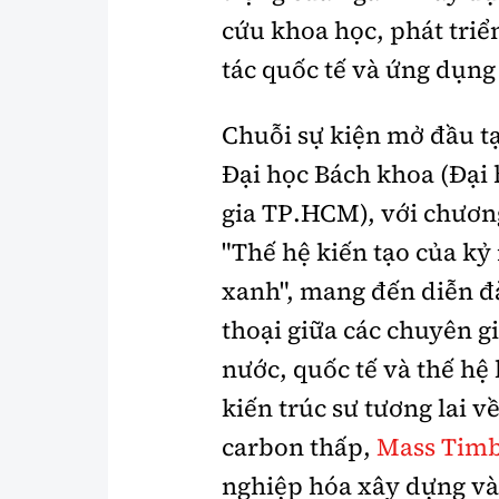
cứu khoa học, phát triể
tác quốc tế và ứng dụng 
Chuỗi sự kiện mở đầu t
Đại học Bách khoa (Đại
gia TP.HCM), với chươn
"Thế hệ kiến tạo của k
xanh", mang đến diễn đ
thoại giữa các chuyên g
nước, quốc tế và thế hệ 
kiến trúc sư tương lai về
carbon thấp,
Mass Timb
nghiệp hóa xây dựng v