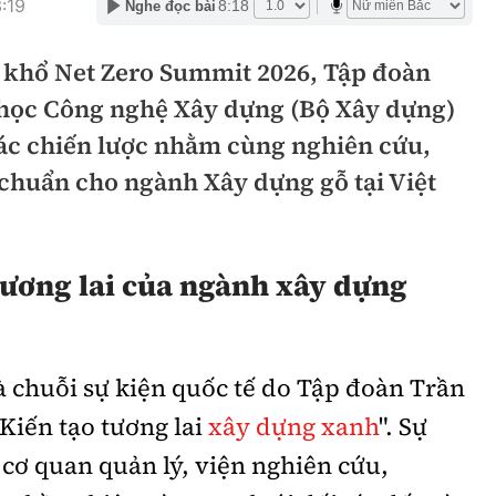
:19
8:18
Nghe đọc bài
hông
Đường thủy
 khổ Net Zero Summit 2026, Tập đoàn
h
Hàng hải
 học Công nghệ Xây dựng (Bộ Xây dựng)
ng
Đường sắt đô thị
tác chiến lược nhằm cùng nghiên cứu,
hông
 chuẩn cho ngành Xây dựng gỗ tại Việt
Nhà thầu
Mời thầu - Đấu thầu
TGT
Thi viết về Ngành
ương lai của ngành xây dựng
ao thông
 chuỗi sự kiện quốc tế do Tập đoàn Trần
"Kiến tạo tương lai
xây dựng xanh
". Sự
rí
Thể thao
Công nghệ
 cơ quan quản lý, viện nghiên cứu,
Bóng đá
Công nghệ mới