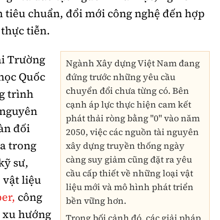
n tiêu chuẩn, đổi mới công nghệ đến hợp
thực tiễn.
ại Trường
Ngành Xây dựng Việt Nam đang
 học Quốc
đứng trước những yêu cầu
chuyển đổi chưa từng có. Bên
g trình
cạnh áp lực thực hiện cam kết
ỷ nguyên
phát thải ròng bằng "0" vào năm
àn đối
2050, việc các nguồn tài nguyên
ia trong
xây dựng truyền thống ngày
càng suy giảm cũng đặt ra yêu
kỹ sư,
cầu cấp thiết về những loại vật
 vật liệu
liệu mới và mô hình phát triển
er,
công
bền vững hơn.
à xu hướng
Trong bối cảnh đó, các giải pháp