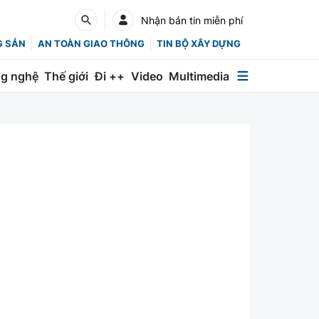
Nhận bản tin miễn phí
G SẢN
AN TOÀN GIAO THÔNG
TIN BỘ XÂY DỰNG
g nghệ
Thế giới
Đi ++
Video
Multimedia
Multimedia
Special
Emagazine
Photo
Infographic
English
Các chuyên trang