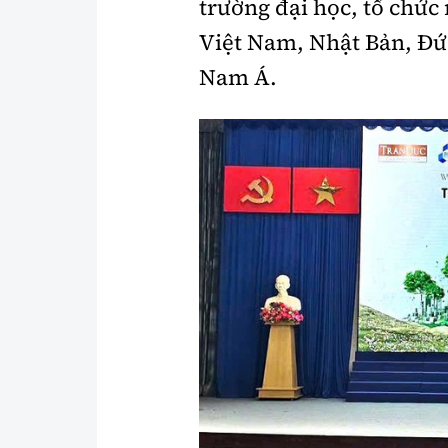
trường đại học, tổ chức
Y tế
Showbiz
Việt Nam, Nhật Bản, Đứ
Đời sống
Nam Á.
Điện ảnh
Lao động - Công đoàn
Âm nhạc
Thế giới
Đi ++
Thời sự Quốc tế
Du lịch
Hồ sơ tài liệu
Khám phá
Thế giới giao thông
Lối sống
Thế giới xây dựng
Ẩm thực