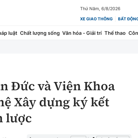
Thứ Năm, 6/8/2026
XE GIAO THÔNG
BẤT ĐỘN
háp luật
Chất lượng sống
Văn hóa - Giải trí
Thể thao
Côn
Giao thông
Kinh tế
ành
Quản lý
Thị trường
 trúc
Đường bộ
Tài chính
n Đức và Viện Khoa
ng
Hàng không
Chứng khoán
hệ Xây dựng ký kết
 lượng
Đường sắt
Bảo hiểm
n lược
Đường sắt tốc độ cao
Doanh nghiệp
Đăng kiểm
xem thêm