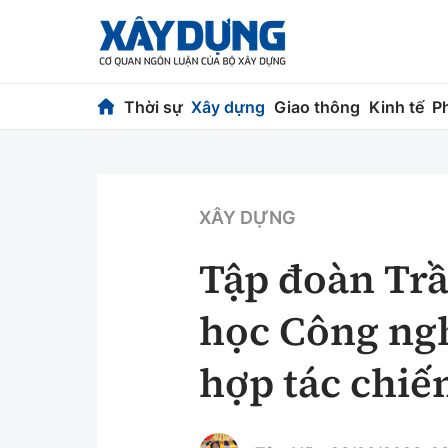
Thời sự
Xây dựng
Giao thông
Kinh tế
P
Thời sự
Xây dựng
Chính trị
Chỉ đạo điều h
XÂY DỰNG
Xã hội
Quy hoạch kiến
Tập đoàn Trầ
Chuyện dọc đường
Vật liệu xây dự
học Công ng
Cải chính
Giám định chất
hợp tác chiế
Quản lý đô thị