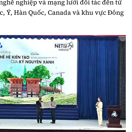
 nghề nghiệp và mạng lưới đối tác đến từ
Bình luận
Sản phẩm mới
c, Ý, Hàn Quốc, Canada và khu vực Đông
Hậu trường sao
AI
360 độ thể thao
Tư vấn
Video
Thời sự
Khám phá
Camera giao thông
Câu chuyện giao thông
Lăng kính xây dựng
Giải trí - Thể thao