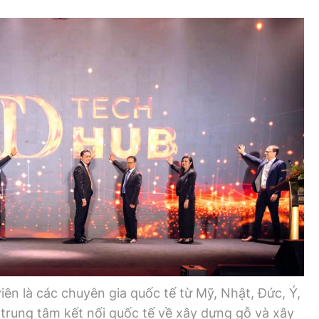
ên là các chuyên gia quốc tế từ Mỹ, Nhật, Đức, Ý,
trung tâm kết nối quốc tế về xây dựng gỗ và xây