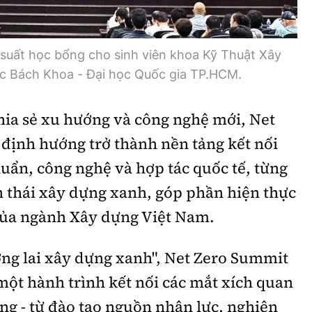
suất học bổng cho sinh viên khoa Kỹ Thuật Xây
c Bách Khoa - Đại học Quốc gia TP.HCM.
hia sẻ xu hướng và công nghệ mới, Net
định hướng trở thành nền tảng kết nối
huẩn, công nghệ và hợp tác quốc tế, từng
h thái xây dựng xanh, góp phần hiện thực
của ngành Xây dựng Việt Nam.
ơng lai xây dựng xanh", Net Zero Summit
một hành trình kết nối các mắt xích quan
g - từ đào tạo nguồn nhân lực, nghiên