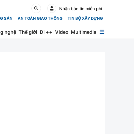
Nhận bản tin miễn phí
G SẢN
AN TOÀN GIAO THÔNG
TIN BỘ XÂY DỰNG
g nghệ
Thế giới
Đi ++
Video
Multimedia
Multimedia
Special
Emagazine
Photo
Infographic
English
Các chuyên trang