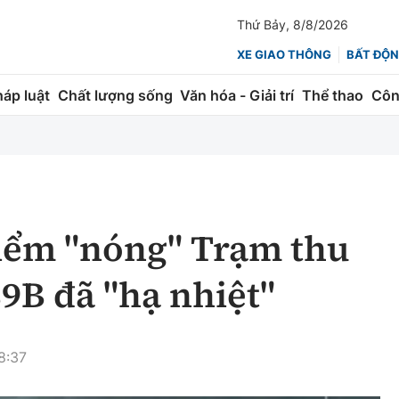
Thứ Bảy, 8/8/2026
XE GIAO THÔNG
BẤT ĐỘN
háp luật
Chất lượng sống
Văn hóa - Giải trí
Thể thao
Côn
Giao thông
Kinh tế
ành
Quản lý
Thị trường
 trúc
Đường bộ
Tài chính
iểm "nóng" Trạm thu
ng
Hàng không
Chứng khoán
39B đã "hạ nhiệt"
 lượng
Đường sắt
Bảo hiểm
Đường sắt tốc độ cao
Doanh nghiệp
8:37
Đăng kiểm
xem thêm