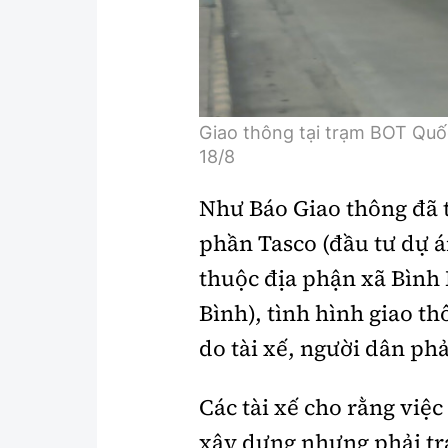
Giao thông tại trạm BOT Quốc 
18/8
Như Báo Giao thông đã t
phần Tasco (đầu tư dự á
thuộc địa phận xã Bình
Bình), tình hình giao t
do tài xế, người dân ph
Các tài xế cho rằng việ
xây dựng nhưng phải trả