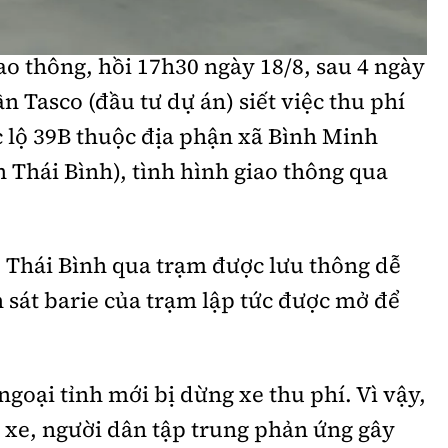
c xe lưu thông trên tuyến bình thường.
Bình luận
Sản phẩm mới
o thông, hồi 17h30 ngày 18/8, sau 4 ngày
Hậu trường sao
AI
n Tasco (đầu tư dự án) siết việc thu phí
360 độ thể thao
Tư vấn
 lộ 39B thuộc địa phận xã Bình Minh
Video
 Thái Bình), tình hình giao thông qua
Thời sự
Khám phá
ố Thái Bình qua trạm được lưu thông dễ
Camera giao thông
n sát barie của trạm lập tức được mở để
Câu chuyện giao thông
Lăng kính xây dựng
 ngoại tỉnh mới bị dừng xe thu phí. Vì vậy,
Giải trí - Thể thao
 xe, người dân tập trung phản ứng gây