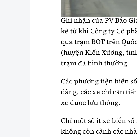
như 3 ngày trước đó, cá
Y tế
Showbiz
Ghi nhận của PV Báo Gia
Đời sống
Điện ảnh
kể từ khi Công ty Cổ phầ
Lao động - Công đoàn
Âm nhạc
qua trạm BOT trên Quốc
Thế giới
Đi ++
(huyện Kiến Xương, tỉnh
Thời sự Quốc tế
Du lịch
trạm đã bình thường.
Hồ sơ tài liệu
Khám phá
Các phương tiện biển s
Thế giới giao thông
Lối sống
dàng, các xe chỉ cần tiế
Thế giới xây dựng
Ẩm thực
xe được lưu thông.
Chỉ một số ít xe biển số
không còn cảnh các nhà