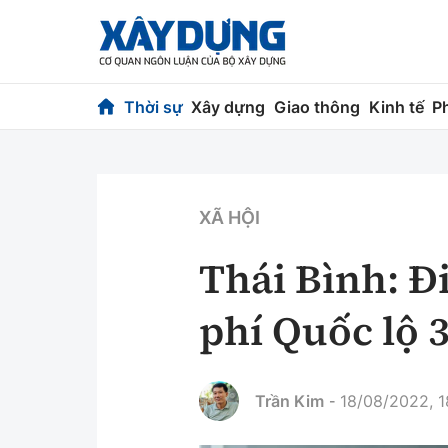
Thời sự
Xây dựng
Giao thông
Kinh tế
P
Thời sự
Xây dựng
Chính trị
Chỉ đạo điều h
XÃ HỘI
Xã hội
Quy hoạch kiến
Thái Bình: Đ
Chuyện dọc đường
Vật liệu xây dự
phí Quốc lộ 
Cải chính
Giám định chất
Quản lý đô thị
Trần Kim
18/08/2022, 1
-