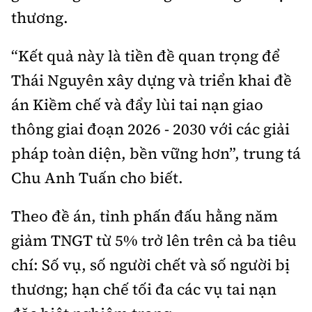
Tổng biên tập:
Nguyễn Thị Hồng Nga
thương.
Phó Tổng biên tập:
Nguyễn Sơn Tùng,
Nguyễn Đức Thắng, La Đức Hùng
“Kết quả này là tiền đề quan trọng để
Thái Nguyên xây dựng và triển khai đề
Hotline:
Quảng cáo và Phát hành:
0901 514 799
0915 057 282
án Kiềm chế và đẩy lùi tai nạn giao
Email:
bandoc@baoxaydung.vn
thông giai đoạn 2026 - 2030 với các giải
Cấm sao chép dưới mọi hình thức nếu không có sự
pháp toàn diện, bền vững hơn”, trung tá
chấp thuận bằng văn bản.
Chu Anh Tuấn cho biết.
Theo đề án, tỉnh phấn đấu hằng năm
giảm TNGT từ 5% trở lên trên cả ba tiêu
Thông tin tòa
chí: Số vụ, số người chết và số người bị
soạn
thương; hạn chế tối đa các vụ tai nạn