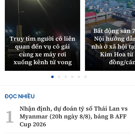
Bất động sản 7
Truy tìm người có liên
Nội hướng dẫ
quan đến vụ cô gái
nhà ở xã hội tạ
cùng xe máy rơi
Kim Hoa từ 
xuống kênh tử vong
đồng/că
ĐỌC NHIỀU
Nhận định, dự đoán tỷ số Thái Lan vs
Myanmar (20h ngày 8/8), bảng B AFF
Cup 2026