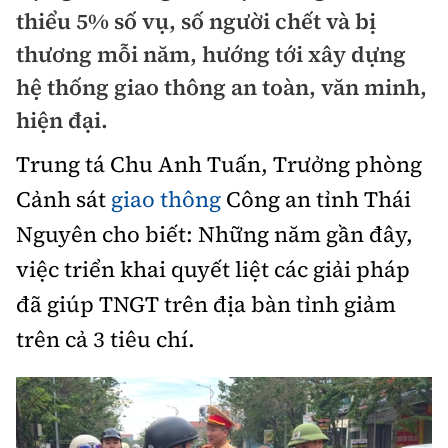
Chuyện dọc đường
thiểu 5% số vụ, số người chết và bị
Quy hoạch kiến trúc
Quản lý
Kinh tế
thương mỗi năm, hướng tới xây dựng
Cải chính
Vật liệu xây dựng
hệ thống giao thông an toàn, văn minh,
Đường bộ
Thị trường
Pháp luật
hiện đại.
Giám định chất lượng
Hàng không
Tài chính
Thanh tra
Trung tá Chu Anh Tuấn, Trưởng phòng
An toàn giao thông
Quản lý đô thị
Đường sắt
Chứng khoán
Cảnh sát
giao thông
Công an tỉnh Thái
An ninh hình sự
Giao thông 24h
Chất lượng sống
Nguyên cho biết: Những năm gần đây,
Đăng kiểm
Bảo hiểm
Điều tra
ATGT địa phương
việc triển khai quyết liệt các giải pháp
Giáo dục
Văn hóa - Giải Trí
Đường sắt tốc độ cao
Doanh nghiệp
đã giúp TNGT trên địa bàn tỉnh giảm
Pháp đình
Văn hóa giao thông
Y tế
Văn hóa
Đường thủy
trên cả 3 tiêu chí.
Thể thao
Hỏi - Đáp
Lái xe an toàn
Đời sống
Showbiz
Hàng hải
Bóng đá
Công nghệ
Chung tay vì ATGT
Lao động - Công đoàn
Điện ảnh
Đường sắt đô thị
Bình luận
Công nghệ mới