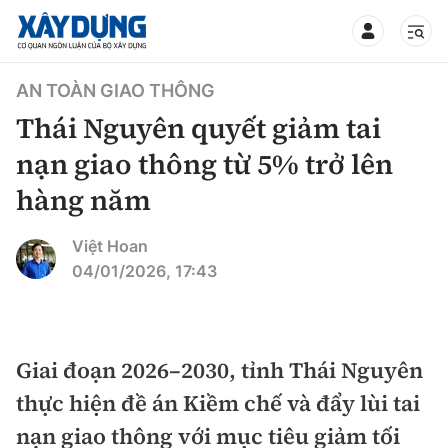
TIN BỘ XÂY DỰNG
AN TOÀN GIAO THÔNG
Thái Nguyên quyết giảm tai
nạn giao thông từ 5% trở lên
hàng năm
CHUYÊN MỤC
Việt Hoan
Mới nhất
04/01/2026, 17:43
Thời sự
Chính trị
Giai đoạn 2026–2030, tỉnh Thái Nguyên
Xây dựng
thực hiện đề án Kiềm chế và đẩy lùi tai
Xã hội
Chỉ đạo điều hành
nạn giao thông với mục tiêu giảm tối
Giao thông