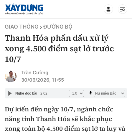
TIN BỘ XÂY DỰNG
GIAO THÔNG
ĐƯỜNG BỘ
Thanh Hóa phấn đấu xử lý
xong 4.500 điểm sạt lở trước
10/7
CHUYÊN MỤC
Trần Cường
Mới nhất
30/06/2026, 11:55
Thời sự
Nghe đọc bài
2:02
Chính trị
Dự kiến đến ngày 10/7, ngành chức
Xây dựng
năng tỉnh Thanh Hóa sẽ khắc phục
Xã hội
Chỉ đạo điều hành
xong toàn bộ 4.500 điểm sạt lở ta luy và
Giao thông