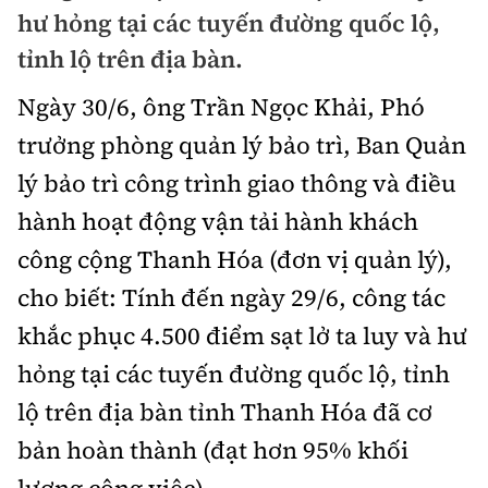
Chuyện dọc đường
hư hỏng tại các tuyến đường quốc lộ,
Quy hoạch kiến trúc
Quản lý
Kinh tế
tỉnh lộ trên địa bàn.
Cải chính
Vật liệu xây dựng
Đường bộ
Thị trường
Ngày 30/6, ông Trần Ngọc Khải, Phó
Pháp luật
Giám định chất lượng
trưởng phòng quản lý bảo trì, Ban Quản
Hàng không
Tài chính
Thanh tra
An toàn giao thông
lý bảo trì công trình giao thông và điều
Quản lý đô thị
Đường sắt
Chứng khoán
hành hoạt động vận tải hành khách
An ninh hình sự
Giao thông 24h
Chất lượng sống
Đăng kiểm
công cộng Thanh Hóa (đơn vị quản lý),
Bảo hiểm
Điều tra
ATGT địa phương
cho biết: Tính đến ngày 29/6, công tác
Giáo dục
Văn hóa - Giải Trí
Đường sắt tốc độ cao
Doanh nghiệp
Pháp đình
khắc phục 4.500 điểm sạt lở ta luy và hư
Văn hóa giao thông
Y tế
Văn hóa
Đường thủy
hỏng tại các tuyến đường quốc lộ, tỉnh
Thể thao
Hỏi - Đáp
Lái xe an toàn
Đời sống
lộ trên địa bàn tỉnh Thanh Hóa đã cơ
Showbiz
Hàng hải
Bóng đá
Công nghệ
bản hoàn thành (đạt hơn 95% khối
Chung tay vì ATGT
Lao động - Công đoàn
Điện ảnh
Đường sắt đô thị
Bình luận
Công nghệ mới