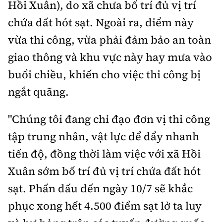
Hồi Xuân), do xã chưa bố trí đủ vị trí
Tổng biên tập:
Nguyễn Thị Hồng Nga
chứa đất hót sạt. Ngoài ra, điểm này
Phó Tổng biên tập:
Nguyễn Sơn Tùng,
Nguyễn Đức Thắng, La Đức Hùng
vừa thi công, vừa phải đảm bảo an toàn
giao thông và khu vực này hay mưa vào
Hotline:
Quảng cáo và Phát hành:
0901 514 799
0915 057 282
buổi chiều, khiến cho việc thi công bị
Email:
bandoc@baoxaydung.vn
ngắt quãng.
Cấm sao chép dưới mọi hình thức nếu không có sự
chấp thuận bằng văn bản.
"Chúng tôi đang chỉ đạo đơn vị thi công
tập trung nhân, vật lực để đẩy nhanh
tiến độ, đồng thời làm việc với xã Hồi
Xuân sớm bố trí đủ vị trí chứa đất hót
Thông tin tòa
sạt. Phấn đấu đến ngày 10/7 sẽ khắc
soạn
phục xong hết 4.500 điểm sạt lở ta luy