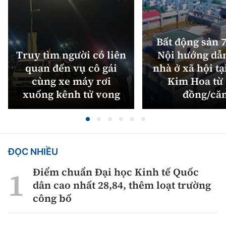
Bất động sản 7
Truy tìm người có liên
Nội hướng dẫ
quan đến vụ cô gái
nhà ở xã hội tạ
cùng xe máy rơi
Kim Hoa từ 
xuống kênh tử vong
đồng/că
ĐỌC NHIỀU
Điểm chuẩn Đại học Kinh tế Quốc
dân cao nhất 28,84, thêm loạt trường
công bố