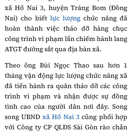
Thế giới
Gương sáng giao thông
xã Hố Nai 3, huyện Trảng Bom (Đồng
Âm nhạc
Nhà thầu
Hậu trường sao
Sản phẩm mới
Nai) cho biết
lực lượng
chức năng đã
Thời sự Quốc tế
Đi ++
Mời thầu - Đấu thầu
360 độ thể thao
hoàn thành việc tháo dỡ hàng chục
Tư vấn
Hồ sơ tài liệu
Du lịch
công trình vi phạm lấn chiếm hành lang
Video
Thi viết về GTVT
Thế giới giao thông
ATGT đường sắt qua địa bàn xã.
Khám phá
Thời sự
Thế giới xây dựng
Lối sống
Theo ông Bùi Ngọc Thao sau hơn 1
Khám phá
tháng vận động lực lượng chức năng xã
Ẩm thực
Camera giao thông
đã tiến hành ra quân tháo dỡ các công
Cơ quan chủ quản: Bộ Xây dựng
trình vi phạm và nhận được sự đồng
Câu chuyện giao thông
Giấy phép số: 03/GP-BVHTTDL, cấp ngày 1/4/2025.
tình cao của người dân nơi đây. Song
Giải trí - Thể thao
Tòa soạn: Số 2 Nguyễn Công Hoan, phường Giảng Võ,
song UBND
xã Hố Nai 3
cũng phối hợp
Hà Nội.
với Công ty CP QLĐS Sài Gòn rào chắn