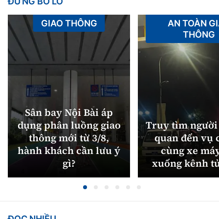
ĐỪNG BỎ LỠ
GIAO THÔNG
AN TOÀN G
THÔNG
Sân bay Nội Bài áp
dụng phân luồng giao
Truy tìm người 
thông mới từ 3/8,
quan đến vụ c
hành khách cần lưu ý
cùng xe máy
gì?
xuống kênh t
ĐỌC NHIỀU