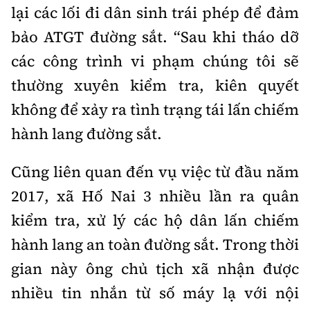
Tổng biên tập:
Nguyễn Thị Hồng Nga
lại các lối đi dân sinh trái phép để đảm
Phó Tổng biên tập:
Nguyễn Sơn Tùng,
bảo ATGT đường sắt. “Sau khi tháo dỡ
Nguyễn Đức Thắng, La Đức Hùng
các công trình vi phạm chúng tôi sẽ
Hotline:
Quảng cáo và Phát hành:
thường xuyên kiểm tra, kiên quyết
0901 514 799
0915 057 282
không để xảy ra tình trạng tái lấn chiếm
Email:
bandoc@baoxaydung.vn
hành lang đường sắt.
Cấm sao chép dưới mọi hình thức nếu không có sự
chấp thuận bằng văn bản.
Cũng liên quan đến vụ việc từ đầu năm
2017, xã Hố Nai 3 nhiều lần ra quân
kiểm tra, xử lý các hộ dân lấn chiếm
hành lang an toàn đường sắt. Trong thời
Thông tin tòa
gian này ông chủ tịch xã nhận được
soạn
nhiều tin nhắn từ số máy lạ với nội