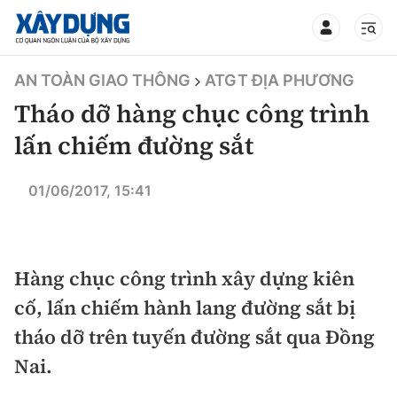
TIN BỘ XÂY DỰNG
AN TOÀN GIAO THÔNG
ATGT ĐỊA PHƯƠNG
Tháo dỡ hàng chục công trình
lấn chiếm đường sắt
CHUYÊN MỤC
01/06/2017, 15:41
Mới nhất
Hàng chục công trình xây dựng kiên
Thời sự
cố, lấn chiếm hành lang đường sắt bị
Chính trị
Xây dựng
tháo dỡ trên tuyến đường sắt qua Đồng
Nai.
Xã hội
Chỉ đạo điều hành
Giao thông