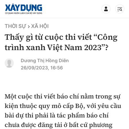
TIN BỘ XÂY DỰNG
THỜI SỰ
XÃ HỘI
Thấy gì từ cuộc thi viết “Công
trình xanh Việt Nam 2023”?
CHUYÊN MỤC
Dương Thị Hồng Diên
26/09/2023, 16:56
Mới nhất
Thời sự
Một cuộc thi viết báo chí nằm trong sự
kiện thuộc quy mô cấp Bộ, với yêu cầu
Chính trị
Xây dựng
bài dự thi phải là tác phẩm báo chí
Xã hội
Chỉ đạo điều hành
chưa được đăng tải ở bất cứ phương
Giao thông