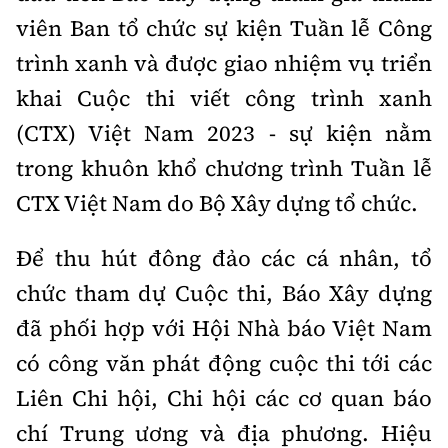
Tổng biên tập:
Nguyễn Thị Hồng Nga
viên Ban tổ chức sự kiện Tuần lễ Công
Phó Tổng biên tập:
Nguyễn Sơn Tùng,
trình xanh và được giao nhiệm vụ triển
Nguyễn Đức Thắng, La Đức Hùng
khai Cuộc thi viết công trình xanh
Hotline:
Quảng cáo và Phát hành:
(CTX) Việt Nam 2023 - sự kiện nằm
0901 514 799
0915 057 282
trong khuôn khổ chương trình Tuần lễ
Email:
bandoc@baoxaydung.vn
CTX Việt Nam do Bộ Xây dựng tổ chức.
Cấm sao chép dưới mọi hình thức nếu không có sự
chấp thuận bằng văn bản.
Để thu hút đông đảo các cá nhân, tổ
chức tham dự Cuộc thi, Báo Xây dựng
đã phối hợp với Hội Nhà báo Việt Nam
có công văn phát động cuộc thi tới các
Thông tin tòa
soạn
Liên Chi hội, Chi hội các cơ quan báo
chí Trung ương và địa phương. Hiệu