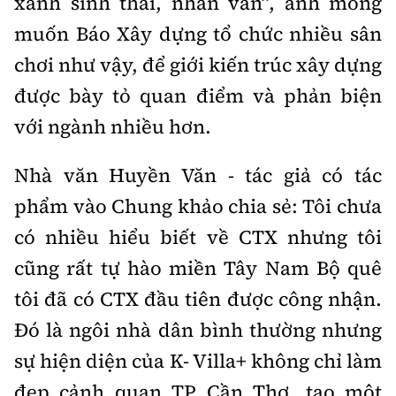
xanh sinh thái, nhân văn”, anh mong
muốn Báo Xây dựng tổ chức nhiều sân
chơi như vậy, để giới kiến trúc xây dựng
được bày tỏ quan điểm và phản biện
với ngành nhiều hơn.
Nhà văn Huyền Văn - tác giả có tác
phẩm vào Chung khảo chia sẻ: Tôi chưa
có nhiều hiểu biết về CTX nhưng tôi
cũng rất tự hào miền Tây Nam Bộ quê
tôi đã có CTX đầu tiên được công nhận.
Đó là ngôi nhà dân bình thường nhưng
sự hiện diện của K- Villa+ không chỉ làm
đẹp cảnh quan TP Cần Thơ, tạo một