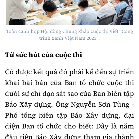
Thế giới
Gương sáng giao thông
Âm nhạc
Nhà thầu
Hậu trường sao
Sản phẩm mới
Thời sự Quốc tế
Đi ++
Mời thầu - Đấu thầu
360 độ thể thao
Tư vấn
Toàn cảnh họp Hội đồng Chung khảo cuộc thi viết “Công
Hồ sơ tài liệu
Du lịch
trình xanh Việt Nam 2023”.
Video
Thi viết về GTVT
Thế giới giao thông
Khám phá
Từ sức hút của cuộc thi
Thời sự
Thế giới xây dựng
Lối sống
Khám phá
Có được kết quả đó phải kể đến sự triển
khai bài bản của Ban tổ chức cuộc thi
Ẩm thực
Camera giao thông
dưới sự chỉ đạo sát sao của Ban biên tập
Cơ quan chủ quản: Bộ Xây dựng
Câu chuyện giao thông
Báo Xây dựng. Ông Nguyễn Sơn Tùng -
Giấy phép số: 03/GP-BVHTTDL, cấp ngày 1/4/2025.
Phó tổng biên tập Báo Xây dựng, đại
Giải trí - Thể thao
Tòa soạn: Số 2 Nguyễn Công Hoan, phường Giảng Võ,
diện Ban tổ chức cho biết: Đây là năm
Hà Nội.
đầu tiên Báo Xây dựng tham gia thành