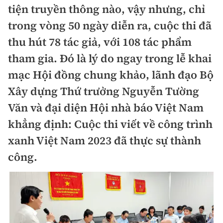
tiện truyền thông nào, vậy nhưng, chỉ
Chuyện dọc đường
Quy hoạch kiến trúc
Quản lý
Kinh tế
trong vòng 50 ngày diễn ra, cuộc thi đã
Cải chính
Vật liệu xây dựng
thu hút 78 tác giả, với 108 tác phẩm
Đường bộ
Thị trường
Pháp luật
tham gia. Đó là lý do ngay trong lễ khai
Giám định chất lượng
Hàng không
Tài chính
mạc Hội đồng chung khảo, lãnh đạo Bộ
Thanh tra
An toàn giao thông
Quản lý đô thị
Xây dựng Thứ trưởng Nguyễn Tường
Đường sắt
Chứng khoán
An ninh hình sự
Giao thông 24h
Văn và đại diện Hội nhà báo Việt Nam
Chất lượng sống
Đăng kiểm
Bảo hiểm
khẳng định: Cuộc thi viết về công trình
Điều tra
ATGT địa phương
Giáo dục
xanh Việt Nam 2023 đã thực sự thành
Văn hóa - Giải Trí
Đường sắt tốc độ cao
Doanh nghiệp
Pháp đình
Văn hóa giao thông
công.
Y tế
Văn hóa
Đường thủy
Thể thao
Hỏi - Đáp
Lái xe an toàn
Đời sống
Showbiz
Hàng hải
Bóng đá
Công nghệ
Chung tay vì ATGT
Lao động - Công đoàn
Điện ảnh
Đường sắt đô thị
Bình luận
Công nghệ mới