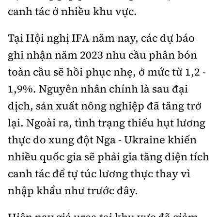
Tổng biên tập:
Nguyễn Thị Hồng Nga
canh tác ở nhiều khu vực.
Phó Tổng biên tập:
Nguyễn Sơn Tùng,
Nguyễn Đức Thắng, La Đức Hùng
Tại Hội nghị IFA năm nay, các dự báo
ghi nhận năm 2023 nhu cầu phân bón
Hotline:
Quảng cáo và Phát hành:
0901 514 799
0915 057 282
toàn cầu sẽ hồi phục nhẹ, ở mức từ 1,2 -
Email:
bandoc@baoxaydung.vn
1,9%. Nguyên nhân chính là sau đại
Cấm sao chép dưới mọi hình thức nếu không có sự
dịch, sản xuất nông nghiệp đã tăng trở
chấp thuận bằng văn bản.
lại. Ngoài ra, tình trạng thiếu hụt lương
thực do xung đột Nga - Ukraine khiến
nhiều quốc gia sẽ phải gia tăng diện tích
canh tác để tự túc lương thực thay vì
Thông tin tòa
soạn
nhập khẩu như trước đây.