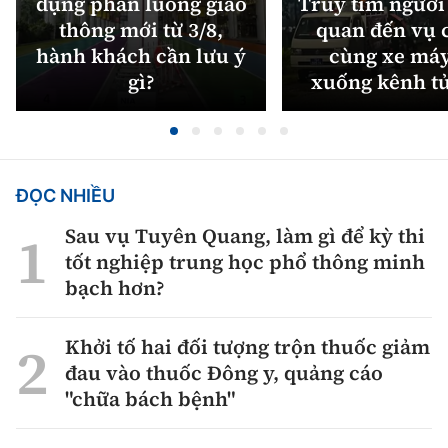
dụng phân luồng giao
Truy tìm người 
thông mới từ 3/8,
quan đến vụ c
hành khách cần lưu ý
cùng xe máy
gì?
xuống kênh t
ĐỌC NHIỀU
Sau vụ Tuyên Quang, làm gì để kỳ thi
tốt nghiệp trung học phổ thông minh
bạch hơn?
Khởi tố hai đối tượng trộn thuốc giảm
đau vào thuốc Đông y, quảng cáo
"chữa bách bệnh"