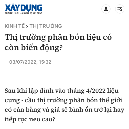
TIN BỘ XÂY DỰNG
KINH TẾ
THỊ TRƯỜNG
Thị trường phân bón liệu có
còn biến động?
CHUYÊN MỤC
03/07/2022, 15:32
Mới nhất
Sau khi lập đỉnh vào tháng 4/2022 liệu
Thời sự
cung - cầu thị trường phân bón thế giới
Chính trị
Xây dựng
có cân bằng và giá sẽ bình ổn trở lại hay
tiếp tục neo cao?
Xã hội
Chỉ đạo điều hành
Giao thông