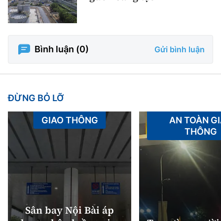
Bình luận (
0
)
Gửi bình luận
ĐỪNG BỎ LỠ
GIAO THÔNG
AN TOÀN G
THÔNG
Sân bay Nội Bài áp