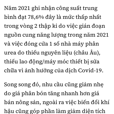
Thế giới
Gương sáng giao thông
Năm 2021 ghi nhận công suất trung
Âm nhạc
Nhà thầu
Hậu trường sao
Sản phẩm mới
Thời sự Quốc tế
bình đạt 78,6% đây là mức thấp nhất
Đi ++
Mời thầu - Đấu thầu
360 độ thể thao
trong vòng 2 thập kỉ do việc gián đoạn
Tư vấn
Hồ sơ tài liệu
Du lịch
Video
nguồn cung năng lượng trong năm 2021
Thi viết về GTVT
Thế giới giao thông
Khám phá
và việc đóng cửa 1 số nhà máy phân
Thời sự
urea do thiếu nguyên liệu (châu Âu),
Thế giới xây dựng
Lối sống
Khám phá
thiếu lao động/máy móc thiết bị sửa
Ẩm thực
chữa vì ảnh hưởng của dịch Covid-19.
Camera giao thông
Cơ quan chủ quản: Bộ Xây dựng
Câu chuyện giao thông
Song song đó, nhu cầu cũng giảm nhẹ
Giấy phép số: 03/GP-BVHTTDL, cấp ngày 1/4/2025.
do giá phân bón tăng nhanh hơn giá
Giải trí - Thể thao
Tòa soạn: Số 2 Nguyễn Công Hoan, phường Giảng Võ,
bán nông sản, ngoài ra việc biến đổi khí
Hà Nội.
hậu cũng góp phần làm giảm diện tích