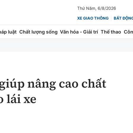
Thứ Năm, 6/8/2026
XE GIAO THÔNG
BẤT ĐỘN
háp luật
Chất lượng sống
Văn hóa - Giải trí
Thể thao
Côn
Giao thông
Kinh tế
ành
Quản lý
Thị trường
 trúc
Đường bộ
Tài chính
 giúp nâng cao chất
ng
Hàng không
Chứng khoán
 lái xe
 lượng
Đường sắt
Bảo hiểm
Đường sắt tốc độ cao
Doanh nghiệp
Đăng kiểm
xem thêm