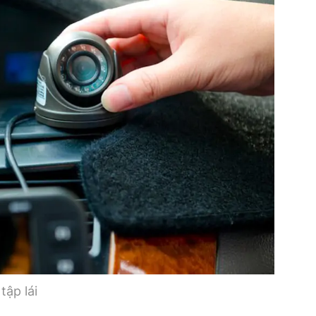
Bình luận
Sản phẩm mới
Hậu trường sao
AI
360 độ thể thao
Tư vấn
Video
Thời sự
Khám phá
Camera giao thông
Câu chuyện giao thông
Lăng kính xây dựng
Giải trí - Thể thao
tập lái