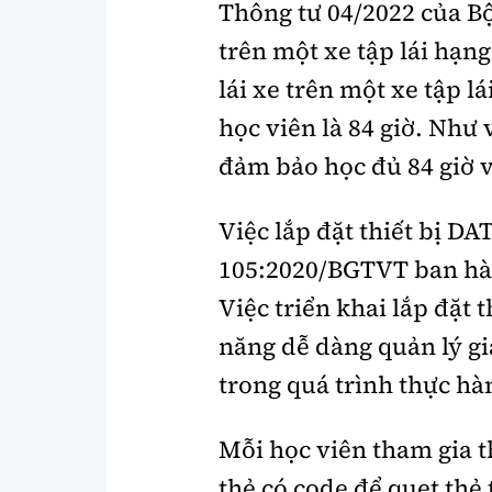
Thông tư 04/2022 của B
trên một xe tập lái hạng
lái xe trên một xe tập l
học viên là 84 giờ. Như
đảm bảo học đủ 84 giờ v
Việc lắp đặt thiết bị D
105:2020/BGTVT ban hà
Việc triển khai lắp đặt 
năng dễ dàng quản lý gi
trong quá trình thực hàn
Mỗi học viên tham gia t
thẻ có code để quẹt thẻ