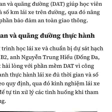
gian và quãng đường (DAT) giúp học viên
hông
Đường thủy
à số km lái xe trên đường, qua đó nâng
h
Hàng hải
 phần bảo đảm an toàn giao thông.
ng
Đường sắt đô thị
ian và quãng đường thực hành
hông
Nhà thầu
rình học lái xe và chuẩn bị dự sát hạch
Mời thầu - Đấu thầu
 B2, anh Nguyễn Trung Hiếu (Đống Đa,
TGT
Thi viết về Ngành
ất hài lòng với phần mềm DAT vì công
ao thông
anh thực hành lái xe đủ thời gian và số
eo quy định, qua đó kinh nghiệm lái xe
ể tự tin xử lý các tình huống khi tham
rí
Thể thao
Công nghệ
ng.
Bóng đá
Công nghệ mới