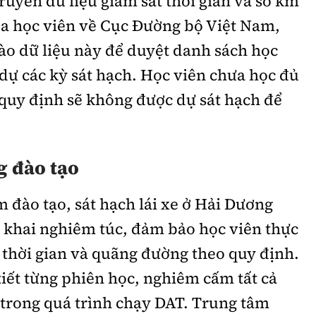
 truyền dữ liệu giám sát thời gian và số km
ủa học viên về Cục Đường bộ Việt Nam,
ào dữ liệu này để duyệt danh sách học
dự các kỳ sát hạch. Học viên chưa học đủ
 quy định sẽ không được dự sát hạch để
g đào tạo
đào tạo, sát hạch lái xe ở Hải Dương
ển khai nghiêm túc, đảm bảo học viên thực
u thời gian và quãng đường theo quy định.
tiết từng phiên học, nghiêm cấm tất cả
 trong quá trình chạy DAT. Trung tâm