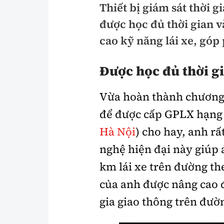
Thiết bị giám sát thời 
Pháp luật
An toàn giao t
được học đủ thời gian v
Thanh tra
Giao thông 24
cao kỹ năng lái xe, góp
An ninh hình sự
ATGT địa phươ
Được học đủ thời g
Điều tra
Văn hóa giao t
Vừa hoàn thành chương t
Pháp đình
Lái xe an toàn
để được cấp GPLX hạng
Hỏi - Đáp
Chung tay vì A
Hà Nội
) cho hay, anh r
Gương sáng gi
nghệ hiện đại này giúp 
xem thêm
km lái xe trên đường th
của anh được nâng cao đ
Chất lượng sống
Văn hóa - Giải T
gia giao thông trên đườ
Giáo dục
Văn hóa