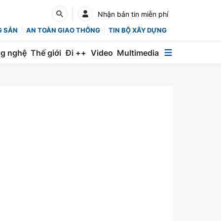
Nhận bản tin miễn phí
G SẢN
AN TOÀN GIAO THÔNG
TIN BỘ XÂY DỰNG
g nghệ
Thế giới
Đi ++
Video
Multimedia
Multimedia
Special
Emagazine
Photo
Infographic
English
Các chuyên trang