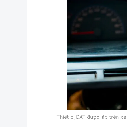
Y tế
Showbiz
Đời sống
Điện ảnh
Lao động - Công đoàn
Âm nhạc
Thế giới
Đi ++
Thời sự Quốc tế
Du lịch
Hồ sơ tài liệu
Khám phá
Thế giới giao thông
Lối sống
Thế giới xây dựng
Ẩm thực
Thiết bị DAT được lắp trên xe 