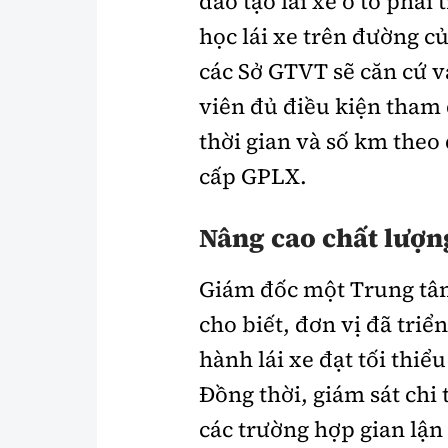
đào tạo lái xe ô tô phải
học lái xe trên đường c
các Sở GTVT sẽ căn cứ v
viên đủ điều kiện tham 
thời gian và số km theo
cấp GPLX.
Nâng cao chất lượn
Giám đốc một Trung tâm 
cho biết, đơn vị đã tri
hành lái xe đạt tối thiể
Ðồng thời, giám sát chi 
các trường hợp gian lận