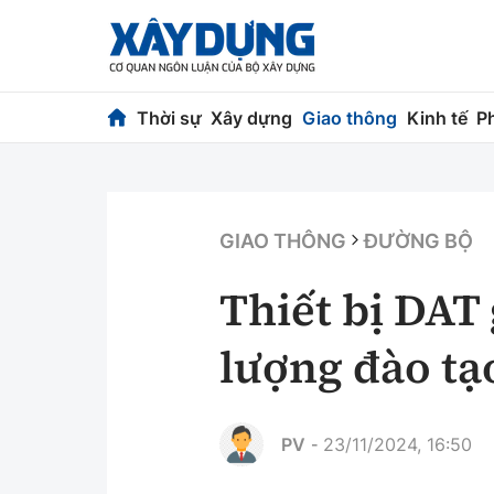
Thời sự
Xây dựng
Giao thông
Kinh tế
P
Thời sự
Xây dựng
Chính trị
Chỉ đạo điều h
GIAO THÔNG
ĐƯỜNG BỘ
Xã hội
Quy hoạch kiến
Thiết bị DAT
Chuyện dọc đường
Vật liệu xây dự
lượng đào tạo
Cải chính
Giám định chất
Quản lý đô thị
PV
23/11/2024, 16:50
-