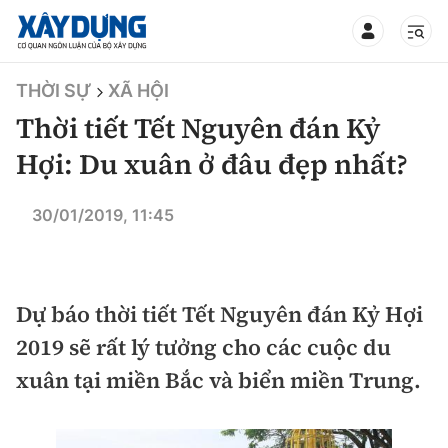
TIN BỘ XÂY DỰNG
THỜI SỰ
XÃ HỘI
Thời tiết Tết Nguyên đán Kỷ
Hợi: Du xuân ở đâu đẹp nhất?
CHUYÊN MỤC
30/01/2019, 11:45
Mới nhất
Dự báo thời tiết Tết Nguyên đán Kỷ Hợi
Thời sự
2019 sẽ rất lý tưởng cho các cuộc du
Chính trị
Xây dựng
xuân tại miền Bắc và biển miền Trung.
Xã hội
Chỉ đạo điều hành
Giao thông