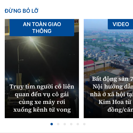
ĐỪNG BỎ LỠ
AN TOÀN GIAO
VIDEO
THÔNG
Bất động sản 7
Truy tìm người có liên
Nội hướng dẫ
quan đến vụ cô gái
nhà ở xã hội tạ
cùng xe máy rơi
Kim Hoa từ 
xuống kênh tử vong
đồng/că