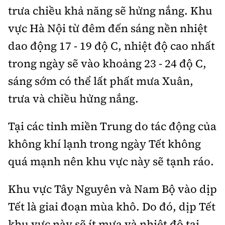
Thế giới
Gương sáng giao thông
trưa chiều khả năng sẽ hửng nắng. Khu
Âm nhạc
Nhà thầu
Hậu trường sao
Sản phẩm mới
vực Hà Nội từ đêm đến sáng nền nhiệt
Thời sự Quốc tế
Đi ++
Mời thầu - Đấu thầu
dao động 17 - 19 độ C, nhiệt độ cao nhất
360 độ thể thao
Tư vấn
Hồ sơ tài liệu
Du lịch
trong ngày sẽ vào khoảng 23 - 24 độ C,
Video
Thi viết về GTVT
sáng sớm có thể lất phất mưa Xuân,
Thế giới giao thông
Khám phá
Thời sự
trưa và chiều hửng nắng.
Thế giới xây dựng
Lối sống
Khám phá
Tại các tỉnh miền Trung do tác động của
Ẩm thực
Camera giao thông
không khí lạnh trong ngày Tết không
Cơ quan chủ quản: Bộ Xây dựng
quá mạnh nên khu vực này sẽ tạnh ráo.
Câu chuyện giao thông
Giấy phép số: 03/GP-BVHTTDL, cấp ngày 1/4/2025.
Khu vực Tây Nguyên và Nam Bộ vào dịp
Giải trí - Thể thao
Tòa soạn: Số 2 Nguyễn Công Hoan, phường Giảng Võ,
Tết là giai đoạn mùa khô. Do đó, dịp Tết
Hà Nội.
khu vực này sẽ ít mưa và nhiệt độ tại