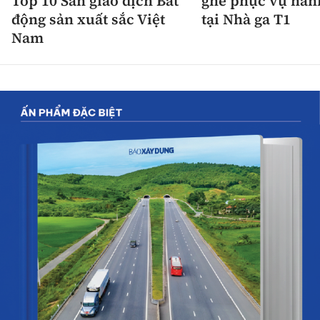
Top 10 Sàn giao dịch Bất
ghế phục vụ hàn
động sản xuất sắc Việt
tại Nhà ga T1
Nam