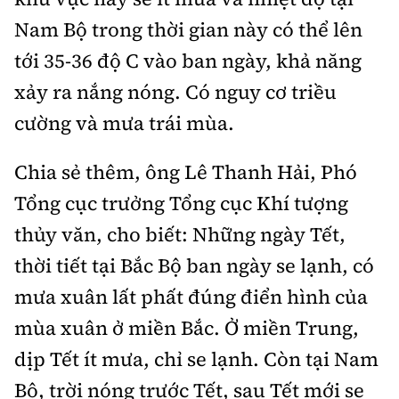
Tổng biên tập:
Nguyễn Thị Hồng Nga
Nam Bộ trong thời gian này có thể lên
Phó Tổng biên tập:
Nguyễn Sơn Tùng,
tới 35-36 độ C vào ban ngày, khả năng
Nguyễn Đức Thắng, La Đức Hùng
xảy ra nắng nóng. Có nguy cơ triều
Hotline:
Quảng cáo và Phát hành:
cường và mưa trái mùa.
0901 514 799
0915 057 282
Email:
bandoc@baoxaydung.vn
Chia sẻ thêm, ông Lê Thanh Hải, Phó
Cấm sao chép dưới mọi hình thức nếu không có sự
Tổng cục trưởng Tổng cục Khí tượng
chấp thuận bằng văn bản.
thủy văn, cho biết: Những ngày Tết,
thời tiết tại Bắc Bộ ban ngày se lạnh, có
mưa xuân lất phất đúng điển hình của
mùa xuân ở miền Bắc. Ở miền Trung,
Thông tin tòa
soạn
dịp Tết ít mưa, chỉ se lạnh. Còn tại Nam
Bộ, trời nóng trước Tết, sau Tết mới se