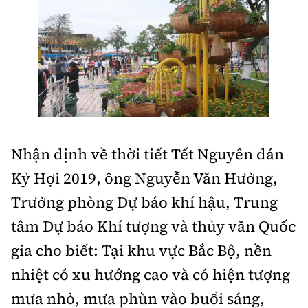
Chuyện dọc đường
Quy hoạch kiến trúc
Quản lý
Kinh tế
Cải chính
Vật liệu xây dựng
Đường bộ
Thị trường
Pháp luật
Giám định chất lượng
Hàng không
Tài chính
Thanh tra
An toàn giao thông
Quản lý đô thị
Đường sắt
Chứng khoán
An ninh hình sự
Giao thông 24h
Nhận định về thời tiết Tết Nguyên đán
Chất lượng sống
Đăng kiểm
Bảo hiểm
Điều tra
Kỷ Hợi 2019, ông Nguyễn Văn Hưởng,
ATGT địa phương
Giáo dục
Văn hóa - Giải Trí
Đường sắt tốc độ cao
Trưởng phòng Dự báo khí hậu, Trung
Doanh nghiệp
Pháp đình
Văn hóa giao thông
Y tế
tâm Dự báo Khí tượng và thủy văn Quốc
Văn hóa
Đường thủy
Thể thao
Hỏi - Đáp
gia cho biết: Tại khu vực Bắc Bộ, nền
Lái xe an toàn
Đời sống
Showbiz
Hàng hải
Bóng đá
nhiệt có xu hướng cao và có hiện tượng
Công nghệ
Chung tay vì ATGT
Lao động - Công đoàn
Điện ảnh
mưa nhỏ, mưa phùn vào buổi sáng,
Đường sắt đô thị
Bình luận
Công nghệ mới