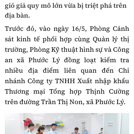
gió giả quy mô lớn vừa bị triệt phá trên
Chuyện dọc đường
Quy hoạch kiến trúc
Quản lý
Kinh tế
địa bàn.
Cải chính
Vật liệu xây dựng
Đường bộ
Trước đó, vào ngày 16/5, Phòng Cảnh
Thị trường
Pháp luật
Giám định chất lượng
sát kinh tế phối hợp cùng Quản lý thị
Hàng không
Tài chính
Thanh tra
trường, Phòng Kỹ thuật hình sự và Công
An toàn giao thông
Quản lý đô thị
Đường sắt
Chứng khoán
an xã Phước Lý đồng loạt kiểm tra
An ninh hình sự
Giao thông 24h
Chất lượng sống
nhiều địa điểm liên quan đến Chi
Đăng kiểm
Bảo hiểm
Điều tra
ATGT địa phương
nhánh Công ty TNHH Xuất nhập khẩu
Giáo dục
Văn hóa - Giải Trí
Đường sắt tốc độ cao
Doanh nghiệp
Thương mại Tổng hợp Thịnh Cường
Pháp đình
Văn hóa giao thông
Y tế
Văn hóa
Đường thủy
trên đường Trần Thị Non, xã Phước Lý.
Thể thao
Hỏi - Đáp
Lái xe an toàn
Đời sống
Showbiz
Hàng hải
Bóng đá
Công nghệ
Chung tay vì ATGT
Lao động - Công đoàn
Điện ảnh
Đường sắt đô thị
Bình luận
Công nghệ mới