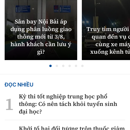
Sân bay Nội Bài áp
dụng phân luồng giao
Truy tìm người 
thông mới từ 3/8,
quan đến vụ c
hành khách cần lưu ý
cùng xe máy
gì?
xuống kênh t
ĐỌC NHIỀU
Kỳ thi tốt nghiệp trung học phổ
thông: Có nên tách khỏi tuyển sinh
đại học?
Khởi tố hai đối tượng trộn thuốc giảm