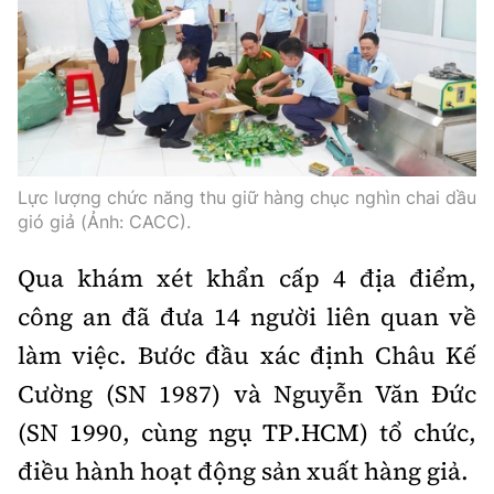
Thế giới
Gương sáng giao thông
Âm nhạc
Nhà thầu
Hậu trường sao
Sản phẩm mới
Thời sự Quốc tế
Đi ++
Mời thầu - Đấu thầu
360 độ thể thao
Tư vấn
Hồ sơ tài liệu
Du lịch
Video
Thi viết về GTVT
Thế giới giao thông
Khám phá
Thời sự
Lực lượng chức năng thu giữ hàng chục nghìn chai dầu
gió giả (Ảnh: CACC).
Thế giới xây dựng
Lối sống
Khám phá
Qua khám xét khẩn cấp 4 địa điểm,
Ẩm thực
Camera giao thông
công an đã đưa 14 người liên quan về
Cơ quan chủ quản: Bộ Xây dựng
làm việc. Bước đầu xác định Châu Kế
Câu chuyện giao thông
Giấy phép số: 03/GP-BVHTTDL, cấp ngày 1/4/2025.
Cường (SN 1987) và Nguyễn Văn Đức
Giải trí - Thể thao
(SN 1990, cùng ngụ TP.HCM) tổ chức,
Tòa soạn: Số 2 Nguyễn Công Hoan, phường Giảng Võ,
Hà Nội.
điều hành hoạt động sản xuất hàng giả.