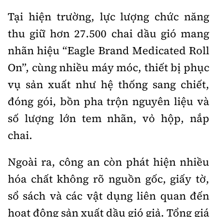
Tổng biên tập:
Nguyễn Thị Hồng Nga
Tại hiện trường, lực lượng chức năng
Phó Tổng biên tập:
Nguyễn Sơn Tùng,
thu giữ hơn 27.500 chai dầu gió mang
Nguyễn Đức Thắng, La Đức Hùng
nhãn hiệu “Eagle Brand Medicated Roll
Hotline:
Quảng cáo và Phát hành:
On”, cùng nhiều máy móc, thiết bị phục
0901 514 799
0915 057 282
vụ sản xuất như hệ thống sang chiết,
Email:
bandoc@baoxaydung.vn
Cấm sao chép dưới mọi hình thức nếu không có sự
đóng gói, bồn pha trộn nguyên liệu và
chấp thuận bằng văn bản.
số lượng lớn tem nhãn, vỏ hộp, nắp
chai.
Ngoài ra, công an còn phát hiện nhiều
hóa chất không rõ nguồn gốc, giấy tờ,
Thông tin tòa
soạn
sổ sách và các vật dụng liên quan đến
hoạt động sản xuất dầu gió giả. Tổng giá