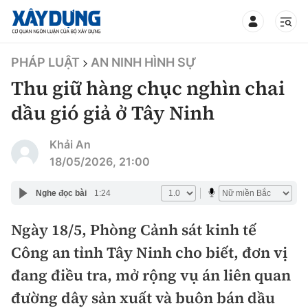
TIN BỘ XÂY DỰNG
PHÁP LUẬT
AN NINH HÌNH SỰ
Thu giữ hàng chục nghìn chai
dầu gió giả ở Tây Ninh
CHUYÊN MỤC
Khải An
18/05/2026, 21:00
Mới nhất
Nghe đọc bài
1:24
Thời sự
Ngày 18/5, Phòng Cảnh sát kinh tế
Công an tỉnh Tây Ninh cho biết, đơn vị
Chính trị
Xây dựng
đang điều tra, mở rộng vụ án liên quan
Xã hội
Chỉ đạo điều hành
đường dây sản xuất và buôn bán dầu
Giao thông