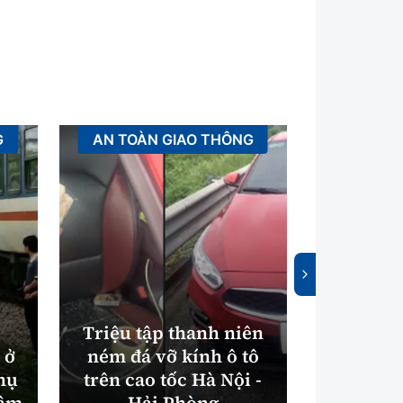
G
AN TOÀN GIAO THÔNG
Bất 
Triệu tập thanh niên
Hà Nội
 ở
ném đá vỡ kính ô tô
mua nhà
hụ
trên cao tốc Hà Nội -
dự án Ki