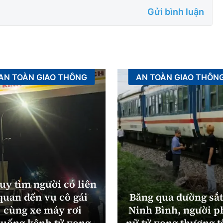
Gửi bình luận
AN TOÀN GIAO THÔNG
AN TOÀN GIAO THÔN
uy tìm người có liên
quan đến vụ cô gái
Băng qua đường sắt
cùng xe máy rơi
Ninh Bình, người p