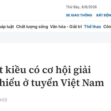
Thứ Bảy, 8/8/2026
XE GIAO THÔNG
BẤT ĐỘN
háp luật
Chất lượng sống
Văn hóa - Giải trí
Thể thao
Côn
Giao thông
Kinh tế
ành
Quản lý
Thị trường
 trúc
Đường bộ
Tài chính
 kiều có cơ hội giải
ng
Hàng không
Chứng khoán
hiểu ở tuyển Việt Nam
 lượng
Đường sắt
Bảo hiểm
Đường sắt tốc độ cao
Doanh nghiệp
9:03
Đăng kiểm
xem thêm