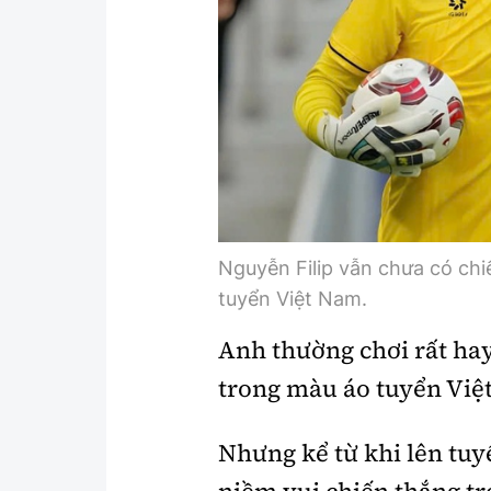
Y tế
Showbiz
Đời sống
Điện ảnh
Lao động - Công đoàn
Âm nhạc
Thế giới
Đi ++
Thời sự Quốc tế
Du lịch
Hồ sơ tài liệu
Khám phá
Nguyễn Filip vẫn chưa có chi
tuyển Việt Nam.
Thế giới giao thông
Lối sống
Anh thường chơi rất hay
Thế giới xây dựng
Ẩm thực
trong màu áo tuyển Việ
Nhưng kể từ khi lên tu
niềm vui chiến thắng tr