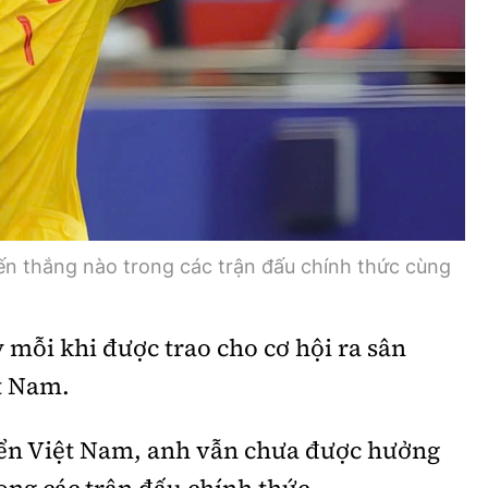
Bình luận
Sản phẩm mới
Hậu trường sao
AI
360 độ thể thao
Tư vấn
Video
Thời sự
Khám phá
ến thắng nào trong các trận đấu chính thức cùng
Camera giao thông
 mỗi khi được trao cho cơ hội ra sân
Câu chuyện giao thông
t Nam.
Lăng kính xây dựng
yển Việt Nam, anh vẫn chưa được hưởng
Giải trí - Thể thao
ong các trận đấu chính thức.