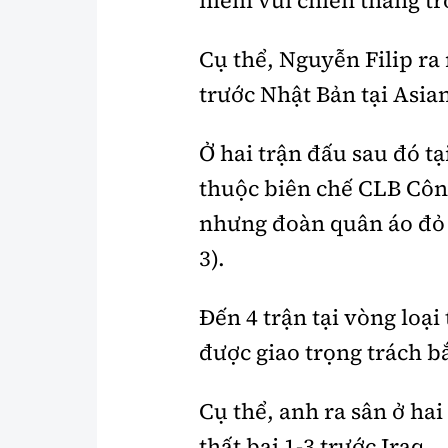
Cụ thể, Nguyễn Filip ra
trước Nhật Bản tại Asia
Ở hai trận đấu sau đó t
thuộc biên chế CLB Cô
nhưng đoàn quân áo đỏ t
3).
Đến 4 trận tại vòng loạ
được giao trọng trách bắ
Cụ thể, anh ra sân ở hai
thất bại 1-3 trước Iraq.