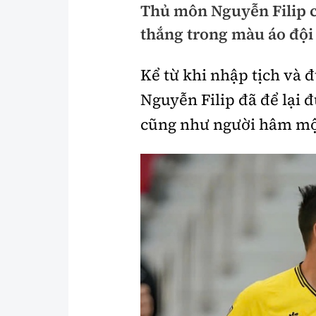
Thủ môn Nguyễn Filip c
Pháp luật
An toàn giao t
thắng trong màu áo đội
Thanh tra
Giao thông 24
Kể từ khi nhập tịch và 
An ninh hình sự
ATGT địa phươ
Nguyễn Filip đã để lại 
Điều tra
Văn hóa giao t
cũng như người hâm m
Pháp đình
Lái xe an toàn
Hỏi - Đáp
Chung tay vì A
Gương sáng gi
xem thêm
Chất lượng sống
Văn hóa - Giải T
Giáo dục
Văn hóa