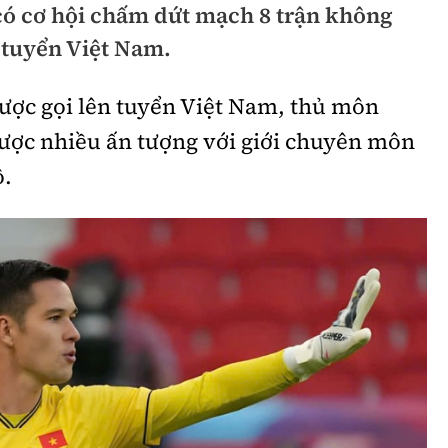
ó cơ hội chấm dứt mạch 8 trận không
hông
Đường thủy
 tuyển Việt Nam.
h
Hàng hải
được gọi lên tuyển Việt Nam, thủ môn
ng
Đường sắt đô thị
được nhiều ấn tượng với giới chuyên môn
hông
Nhà thầu
ộ.
Mời thầu - Đấu thầu
TGT
Thi viết về Ngành
ao thông
rí
Thể thao
Công nghệ
Bóng đá
Công nghệ mới