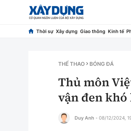
Thời sự
Xây dựng
Giao thông
Kinh tế
P
Thời sự
Xây dựng
Chính trị
Chỉ đạo điều h
THỂ THAO
BÓNG ĐÁ
Xã hội
Quy hoạch kiến
Thủ môn Việt
Chuyện dọc đường
Vật liệu xây dự
vận đen khó 
Cải chính
Giám định chất
Quản lý đô thị
Duy Anh
08/12/2024, 1
-