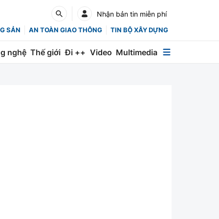
Nhận bản tin miễn phí
G SẢN
AN TOÀN GIAO THÔNG
TIN BỘ XÂY DỰNG
g nghệ
Thế giới
Đi ++
Video
Multimedia
Multimedia
Special
Emagazine
Photo
Infographic
English
Các chuyên trang