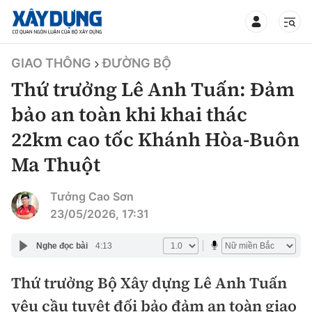
TIN BỘ XÂY DỰNG
GIAO THÔNG
ĐƯỜNG BỘ
Thứ trưởng Lê Anh Tuấn: Đảm
bảo an toàn khi khai thác
22km cao tốc Khánh Hòa-Buôn
CHUYÊN MỤC
Ma Thuột
Mới nhất
Tưởng Cao Sơn
23/05/2026, 17:31
Thời sự
Nghe đọc bài
4:13
Chính trị
Xây dựng
Thứ trưởng Bộ Xây dựng Lê Anh Tuấn
Xã hội
Chỉ đạo điều hành
Giao thông
yêu cầu tuyệt đối bảo đảm an toàn giao