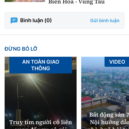
Biên Hòa - Vũng Tàu
Bình luận (
0
)
Gửi bình luận
ĐỪNG BỎ LỠ
AN TOÀN GIAO
VIDEO
THÔNG
Bất động sản 7
Truy tìm người có liên
Nội hướng dẫ