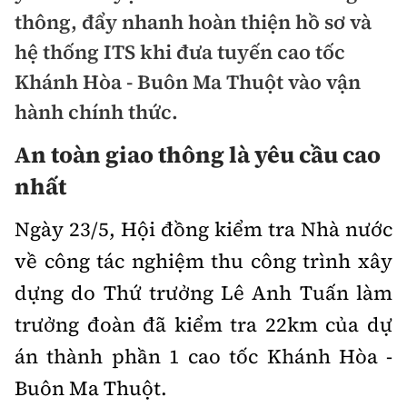
Chuyện dọc đường
thông, đẩy nhanh hoàn thiện hồ sơ và
Quy hoạch kiến trúc
Quản lý
Kinh tế
hệ thống ITS khi đưa tuyến cao tốc
Cải chính
Vật liệu xây dựng
Đường bộ
Khánh Hòa - Buôn Ma Thuột vào vận
Thị trường
Pháp luật
hành chính thức.
Giám định chất lượng
Hàng không
Tài chính
Thanh tra
An toàn giao thông
An toàn giao thông là yêu cầu cao
Quản lý đô thị
Đường sắt
Chứng khoán
nhất
An ninh hình sự
Giao thông 24h
Chất lượng sống
Đăng kiểm
Bảo hiểm
Ngày 23/5, Hội đồng kiểm tra Nhà nước
Điều tra
ATGT địa phương
Giáo dục
Văn hóa - Giải Trí
về công tác nghiệm thu công trình xây
Đường sắt tốc độ cao
Doanh nghiệp
Pháp đình
Văn hóa giao thông
dựng do Thứ trưởng Lê Anh Tuấn làm
Y tế
Văn hóa
Đường thủy
Thể thao
Hỏi - Đáp
trưởng đoàn đã kiểm tra 22km của dự
Lái xe an toàn
Đời sống
Showbiz
Hàng hải
Bóng đá
án thành phần 1 cao tốc Khánh Hòa -
Công nghệ
Chung tay vì ATGT
Lao động - Công đoàn
Buôn Ma Thuột.
Điện ảnh
Đường sắt đô thị
Bình luận
Công nghệ mới