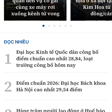
quan đến vụ cô gái
nhà ở xã hội tạ
cùng xe máy rơi
Kim Hoa từ 
xuống kênh tử vong
đồng/că
ĐỌC NHIỀU
Đại học Kinh tế Quốc dân công bố
điểm chuẩn cao nhất 28,84, loạt
trường công bố hôm nay
Điểm chuẩn 2026: Đại học Bách khoa
Hà Nội cao nhất 29,54 điểm
Hàng trăm người lao động ở Huế háo