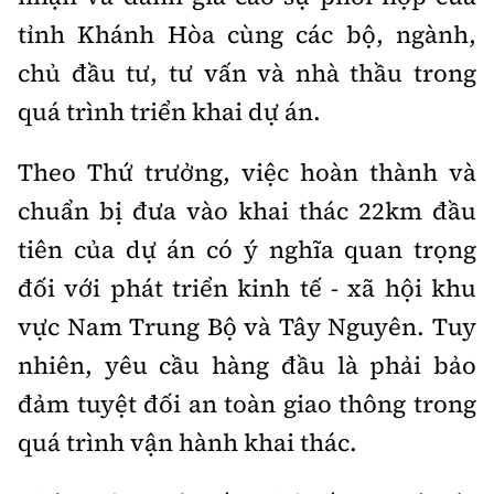
Tổng biên tập:
Nguyễn Thị Hồng Nga
tỉnh Khánh Hòa cùng các bộ, ngành,
Phó Tổng biên tập:
Nguyễn Sơn Tùng,
chủ đầu tư, tư vấn và nhà thầu trong
Nguyễn Đức Thắng, La Đức Hùng
quá trình triển khai dự án.
Hotline:
Quảng cáo và Phát hành:
0901 514 799
0915 057 282
Theo Thứ trưởng, việc hoàn thành và
Email:
bandoc@baoxaydung.vn
chuẩn bị đưa vào khai thác 22km đầu
Cấm sao chép dưới mọi hình thức nếu không có sự
tiên của dự án có ý nghĩa quan trọng
chấp thuận bằng văn bản.
đối với phát triển kinh tế - xã hội khu
vực Nam Trung Bộ và Tây Nguyên. Tuy
nhiên, yêu cầu hàng đầu là phải bảo
đảm tuyệt đối an toàn giao thông trong
Thông tin tòa
soạn
quá trình vận hành khai thác.