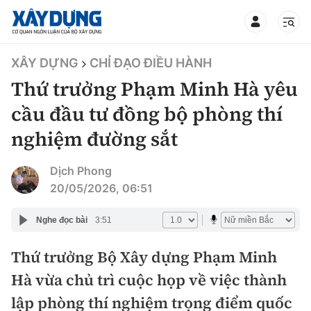
TIN BỘ XÂY DỰNG
XÂY DỰNG
CHỈ ĐẠO ĐIỀU HÀNH
Thứ trưởng Phạm Minh Hà yêu
cầu đầu tư đồng bộ phòng thí
nghiệm đường sắt
CHUYÊN MỤC
Dịch Phong
Mới nhất
20/05/2026, 06:51
Thời sự
Nghe đọc bài
3:51
Chính trị
Thứ trưởng Bộ Xây dựng Phạm Minh
Xây dựng
Hà vừa chủ trì cuộc họp về việc thành
Xã hội
Chỉ đạo điều hành
lập phòng thí nghiệm trọng điểm quốc
Giao thông