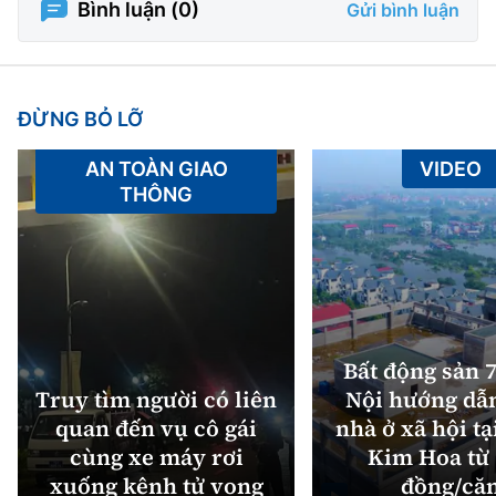
Bình luận (
0
)
Gửi bình luận
ĐỪNG BỎ LỠ
AN TOÀN GIAO
VIDEO
THÔNG
Bất động sản 7
Truy tìm người có liên
Nội hướng dẫ
quan đến vụ cô gái
nhà ở xã hội tạ
cùng xe máy rơi
Kim Hoa từ 
xuống kênh tử vong
đồng/că