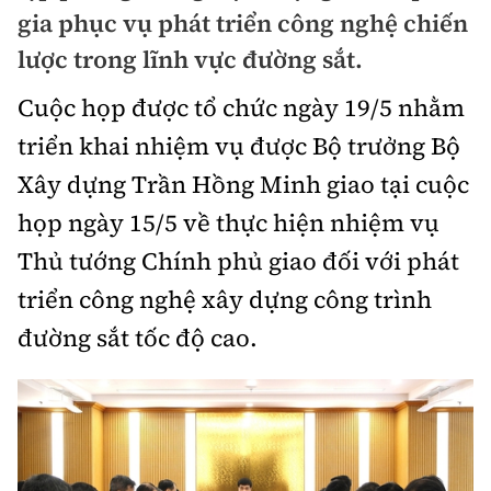
Chuyện dọc đường
gia phục vụ phát triển công nghệ chiến
Quy hoạch kiến trúc
Quản lý
Kinh tế
lược trong lĩnh vực đường sắt.
Cải chính
Vật liệu xây dựng
Đường bộ
Thị trường
Cuộc họp được tổ chức ngày 19/5 nhằm
Pháp luật
Giám định chất lượng
triển khai nhiệm vụ được Bộ trưởng Bộ
Hàng không
Tài chính
Thanh tra
An toàn giao thông
Xây dựng Trần Hồng Minh giao tại cuộc
Quản lý đô thị
Đường sắt
Chứng khoán
họp ngày 15/5 về thực hiện nhiệm vụ
An ninh hình sự
Giao thông 24h
Chất lượng sống
Đăng kiểm
Thủ tướng Chính phủ giao đối với phát
Bảo hiểm
Điều tra
ATGT địa phương
triển công nghệ xây dựng công trình
Giáo dục
Văn hóa - Giải Trí
Đường sắt tốc độ cao
Doanh nghiệp
Pháp đình
đường sắt tốc độ cao.
Văn hóa giao thông
Y tế
Văn hóa
Đường thủy
Thể thao
Hỏi - Đáp
Lái xe an toàn
Đời sống
Showbiz
Hàng hải
Bóng đá
Công nghệ
Chung tay vì ATGT
Lao động - Công đoàn
Điện ảnh
Đường sắt đô thị
Bình luận
Công nghệ mới