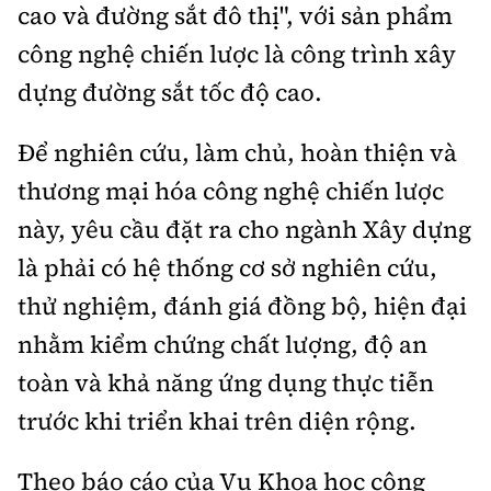
Tổng biên tập:
Nguyễn Thị Hồng Nga
cao và đường sắt đô thị", với sản phẩm
công nghệ chiến lược là công trình xây
Phó Tổng biên tập:
Nguyễn Sơn Tùng,
Nguyễn Đức Thắng, La Đức Hùng
dựng đường sắt tốc độ cao.
Hotline:
Quảng cáo và Phát hành:
Để nghiên cứu, làm chủ, hoàn thiện và
0901 514 799
0915 057 282
thương mại hóa công nghệ chiến lược
Email:
bandoc@baoxaydung.vn
Cấm sao chép dưới mọi hình thức nếu không có sự
này, yêu cầu đặt ra cho ngành Xây dựng
chấp thuận bằng văn bản.
là phải có hệ thống cơ sở nghiên cứu,
thử nghiệm, đánh giá đồng bộ, hiện đại
nhằm kiểm chứng chất lượng, độ an
toàn và khả năng ứng dụng thực tiễn
Thông tin tòa
trước khi triển khai trên diện rộng.
soạn
Theo báo cáo của Vụ Khoa học công