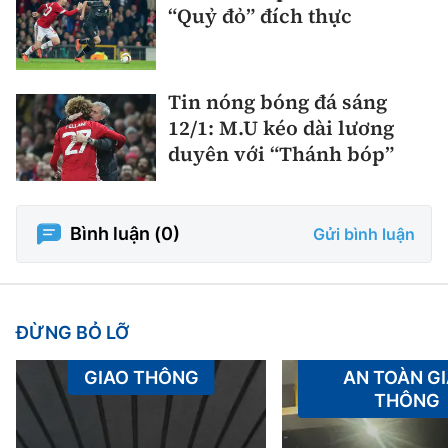
“Quỷ đỏ” đích thực
Tin nóng bóng đá sáng
12/1: M.U kéo dài lương
duyên với “Thánh bóp”
Bình luận (
0
)
Gửi bình luận
ĐỪNG BỎ LỠ
GIAO THÔNG
AN TOÀN G
THÔNG