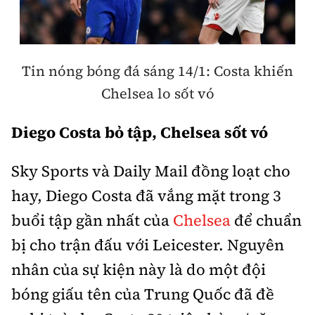
Thế giới
Gương sáng giao thông
Âm nhạc
Nhà thầu
Hậu trường sao
Sản phẩm mới
Thời sự Quốc tế
Đi ++
Mời thầu - Đấu thầu
360 độ thể thao
Tin nóng bóng đá sáng 14/1: Costa khiến
Tư vấn
Hồ sơ tài liệu
Du lịch
Video
Chelsea lo sốt vó
Thi viết về GTVT
Thế giới giao thông
Khám phá
Thời sự
Diego Costa bỏ tập, Chelsea sốt vó
Thế giới xây dựng
Lối sống
Khám phá
Sky Sports và Daily Mail đồng loạt cho
Ẩm thực
hay, Diego Costa đã vắng mặt trong 3
Camera giao thông
Cơ quan chủ quản: Bộ Xây dựng
buổi tập gần nhất của
Chelsea
để chuẩn
Câu chuyện giao thông
bị cho trận đấu với Leicester. Nguyên
Giấy phép số: 03/GP-BVHTTDL, cấp ngày 1/4/2025.
Giải trí - Thể thao
nhân của sự kiện này là do một đội
Tòa soạn: Số 2 Nguyễn Công Hoan, phường Giảng Võ,
Hà Nội.
bóng giấu tên của Trung Quốc đã đề