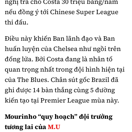
nghị trả cho Costa 30 triệu bảng/năm
Tổng biên tập:
Nguyễn Thị Hồng Nga
nếu đồng ý tới Chinese Super League
Phó Tổng biên tập:
Nguyễn Sơn Tùng,
thi đấu.
Nguyễn Đức Thắng, La Đức Hùng
Hotline:
Quảng cáo và Phát hành:
Điều này khiến Ban lãnh đạo và Ban
0901 514 799
0915 057 282
huấn luyện của Chelsea như ngồi trên
Email:
bandoc@baoxaydung.vn
đống lửa. Bởi Costa đang là nhân tố
Cấm sao chép dưới mọi hình thức nếu không có sự
chấp thuận bằng văn bản.
quan trọng nhất trong đội hình hiện tại
của The Blues. Chân sút gốc Brazil đã
ghi được 14 bàn thắng cùng 5 đường
kiến tạo tại Premier League mùa này.
Thông tin tòa
soạn
Mourinho “quy hoạch” đội trưởng
tương lai của
M.U