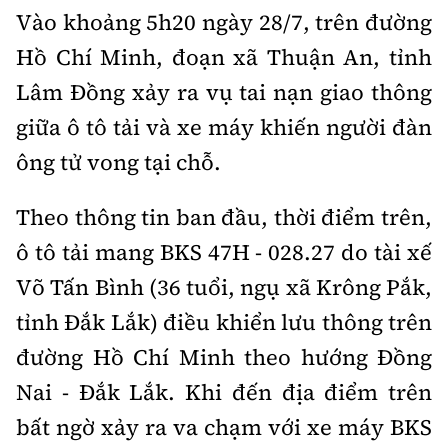
Thế giới
Gương sáng giao thông
Vào khoảng 5h20 ngày 28/7, trên đường
Âm nhạc
Nhà thầu
Hậu trường sao
Sản phẩm mới
Hồ Chí Minh, đoạn xã Thuận An, tỉnh
Thời sự Quốc tế
Đi ++
Mời thầu - Đấu thầu
Lâm Đồng xảy ra vụ tai nạn giao thông
360 độ thể thao
Tư vấn
Hồ sơ tài liệu
Du lịch
giữa ô tô tải và xe máy khiến người đàn
Video
Thi viết về GTVT
ông tử vong tại chỗ.
Thế giới giao thông
Khám phá
Thời sự
Thế giới xây dựng
Theo thông tin ban đầu, thời điểm trên,
Lối sống
Khám phá
ô tô tải mang BKS 47H - 028.27 do tài xế
Ẩm thực
Camera giao thông
Võ Tấn Bình (36 tuổi, ngụ xã Krông Pắk,
Cơ quan chủ quản: Bộ Xây dựng
tỉnh Đắk Lắk) điều khiển lưu thông trên
Câu chuyện giao thông
Giấy phép số: 03/GP-BVHTTDL, cấp ngày 1/4/2025.
đường Hồ Chí Minh theo hướng Đồng
Giải trí - Thể thao
Nai - Đắk Lắk. Khi đến địa điểm trên
Tòa soạn: Số 2 Nguyễn Công Hoan, phường Giảng Võ,
Hà Nội.
bất ngờ xảy ra va chạm với xe máy BKS