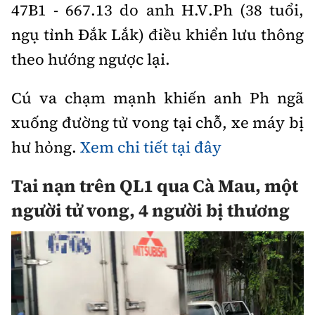
Tổng biên tập:
Nguyễn Thị Hồng Nga
47B1 - 667.13 do anh H.V.Ph (38 tuổi,
ngụ tỉnh Đắk Lắk) điều khiển lưu thông
Phó Tổng biên tập:
Nguyễn Sơn Tùng,
Nguyễn Đức Thắng, La Đức Hùng
theo hướng ngược lại.
Hotline:
Quảng cáo và Phát hành:
Cú va chạm mạnh khiến anh Ph ngã
0901 514 799
0915 057 282
xuống đường tử vong tại chỗ, xe máy bị
Email:
bandoc@baoxaydung.vn
Cấm sao chép dưới mọi hình thức nếu không có sự
hư hỏng.
Xem chi tiết tại đây
chấp thuận bằng văn bản.
Tai nạn trên QL1 qua Cà Mau, một
người tử vong, 4 người bị thương
Thông tin tòa
soạn