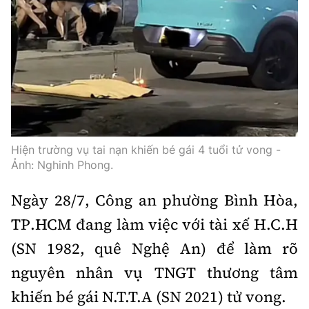
Hiện trường vụ tai nạn khiến bé gái 4 tuổi tử vong -
Ảnh: Nghinh Phong.
Ngày 28/7, Công an phường Bình Hòa,
TP.HCM đang làm việc với tài xế H.C.H
(SN 1982, quê Nghệ An) để làm rõ
nguyên nhân vụ TNGT thương tâm
khiến bé gái N.T.T.A (SN 2021) tử vong.