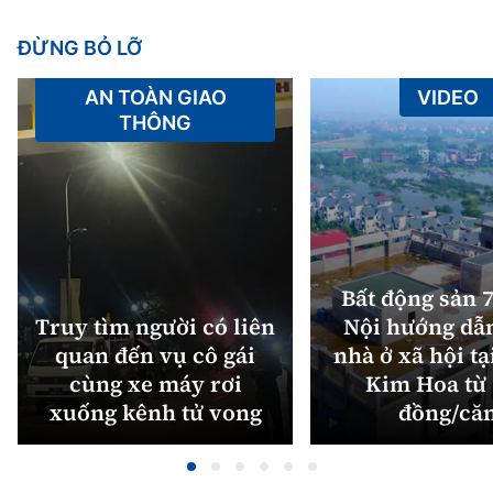
ĐỪNG BỎ LỠ
AN TOÀN GIAO
VIDEO
THÔNG
Bất động sản 7
Truy tìm người có liên
Nội hướng dẫ
quan đến vụ cô gái
nhà ở xã hội tạ
cùng xe máy rơi
Kim Hoa từ 
xuống kênh tử vong
đồng/că