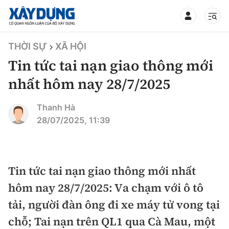
TIN BỘ XÂY DỰNG
THỜI SỰ
XÃ HỘI
Tin tức tai nạn giao thông mới
nhất hôm nay 28/7/2025
CHUYÊN MỤC
Thanh Hà
28/07/2025, 11:39
Mới nhất
Thời sự
Tin tức tai nạn giao thông mới nhất
hôm nay 28/7/2025: Va chạm với ô tô
Chính trị
Xây dựng
tải, người đàn ông đi xe máy tử vong tại
Xã hội
Chỉ đạo điều hành
chỗ; Tai nạn trên QL1 qua Cà Mau, một
Giao thông