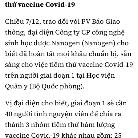
Thế giới
thử vaccine Covid-19
Gương sáng giao thông
Âm nhạc
Nhà thầu
Hậu trường sao
Sản phẩm mới
Thời sự Quốc tế
Chiều 7/12, trao đổi với PV Báo Giao
Đi ++
Mời thầu - Đấu thầu
360 độ thể thao
Tư vấn
thông, đại diện Công ty CP công nghệ
Hồ sơ tài liệu
Du lịch
Video
sinh học dược Nanogen (Nanogen) cho
Thi viết về GTVT
Thế giới giao thông
Khám phá
biết đã hoàn tất mọi khâu chuẩn bị, sẵn
Thời sự
sàng cho việc tiêm thử vaccine Covid-19
Thế giới xây dựng
Lối sống
Khám phá
trên người giai đoạn 1 tại Học viện
Ẩm thực
Quân y (Bộ Quốc phòng).
Camera giao thông
Cơ quan chủ quản: Bộ Xây dựng
Câu chuyện giao thông
Vị đại diện cho biết, giai đoạn 1 sẽ cần
Giấy phép số: 03/GP-BVHTTDL, cấp ngày 1/4/2025.
40 người tình nguyện viên để chia ra
Giải trí - Thể thao
Tòa soạn: Số 2 Nguyễn Công Hoan, phường Giảng Võ,
thành 3 nhóm tiêm thử hàm lượng
Hà Nội.
vaccine Covid-19 khác nhau gồm: 25