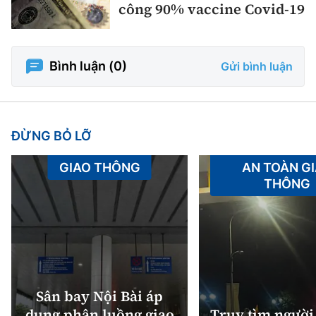
công 90% vaccine Covid-19
Bình luận (
0
)
Gửi bình luận
ĐỪNG BỎ LỠ
GIAO THÔNG
AN TOÀN G
THÔNG
Sân bay Nội Bài áp
dụng phân luồng giao
Truy tìm người 