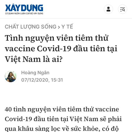
TIN BỘ XÂY DỰNG
CHẤT LƯỢNG SỐNG
Y TẾ
Tình nguyện viên tiêm thử
vaccine Covid-19 đầu tiên tại
Việt Nam là ai?
CHUYÊN MỤC
Hoàng Ngân
Mới nhất
07/12/2020, 15:31
Thời sự
Chính trị
40 tình nguyện viên tiêm thử vaccine
Xây dựng
Covid-19 đầu tiên tại Việt Nam sẽ phải
Xã hội
Chỉ đạo điều hành
qua khâu sàng lọc về sức khỏe, có độ
Giao thông