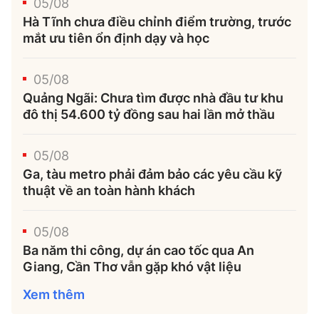
05/08
Hà Tĩnh chưa điều chỉnh điểm trường, trước
mắt ưu tiên ổn định dạy và học
05/08
Quảng Ngãi: Chưa tìm được nhà đầu tư khu
đô thị 54.600 tỷ đồng sau hai lần mở thầu
05/08
Ga, tàu metro phải đảm bảo các yêu cầu kỹ
thuật về an toàn hành khách
05/08
Ba năm thi công, dự án cao tốc qua An
Giang, Cần Thơ vẫn gặp khó vật liệu
Xem thêm