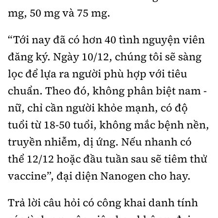
Tổng biên tập:
Nguyễn Thị Hồng Nga
mg, 50 mg và 75 mg.
Phó Tổng biên tập:
Nguyễn Sơn Tùng,
Nguyễn Đức Thắng, La Đức Hùng
“Tới nay đã có hơn 40 tình nguyện viên
đăng ký. Ngày 10/12, chúng tôi sẽ sàng
Hotline:
Quảng cáo và Phát hành:
0901 514 799
0915 057 282
lọc để lựa ra người phù hợp với tiêu
Email:
bandoc@baoxaydung.vn
chuẩn. Theo đó, không phân biệt nam -
Cấm sao chép dưới mọi hình thức nếu không có sự
nữ, chỉ cần người khỏe mạnh, có độ
chấp thuận bằng văn bản.
tuổi từ 18-50 tuổi, không mắc bệnh nền,
truyền nhiễm, dị ứng. Nếu nhanh có
thể 12/12 hoặc đầu tuần sau sẽ tiêm thử
vaccine”, đại diện Nanogen cho hay.
Thông tin tòa
soạn
Trả lời câu hỏi có công khai danh tính