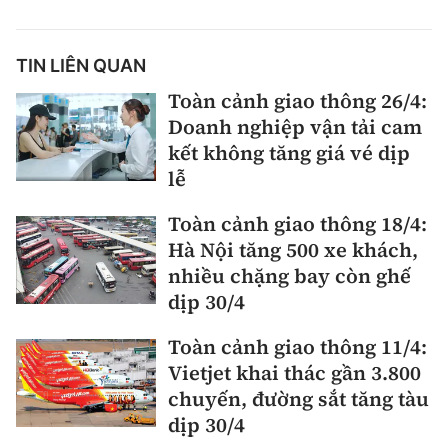
Thế giới
Gương sáng giao thông
Âm nhạc
Nhà thầu
Hậu trường sao
Sản phẩm mới
Thời sự Quốc tế
TIN LIÊN QUAN
Đi ++
Mời thầu - Đấu thầu
360 độ thể thao
Toàn cảnh giao thông 26/4:
Tư vấn
Hồ sơ tài liệu
Du lịch
Doanh nghiệp vận tải cam
Video
Thi viết về GTVT
kết không tăng giá vé dịp
Thế giới giao thông
Khám phá
Thời sự
lễ
Thế giới xây dựng
Lối sống
Toàn cảnh giao thông 18/4:
Khám phá
Hà Nội tăng 500 xe khách,
Ẩm thực
nhiều chặng bay còn ghế
Camera giao thông
dịp 30/4
Cơ quan chủ quản: Bộ Xây dựng
Câu chuyện giao thông
Toàn cảnh giao thông 11/4:
Giấy phép số: 03/GP-BVHTTDL, cấp ngày 1/4/2025.
Vietjet khai thác gần 3.800
Giải trí - Thể thao
Tòa soạn: Số 2 Nguyễn Công Hoan, phường Giảng Võ,
chuyến, đường sắt tăng tàu
Hà Nội.
dịp 30/4