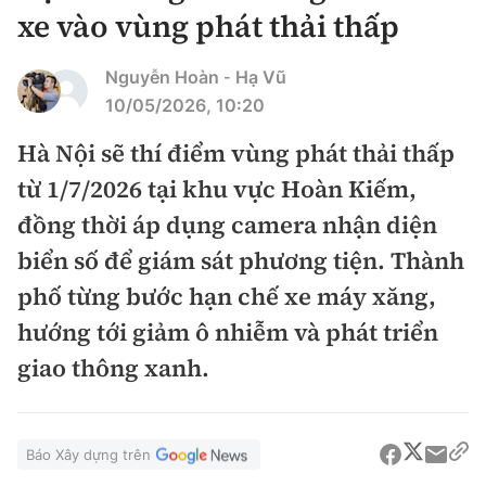
Chuyện dọc đường
xe vào vùng phát thải thấp
Quy hoạch kiến trúc
Quản lý
Kinh tế
Cải chính
Nguyễn Hoàn
Hạ Vũ
-
Vật liệu xây dựng
Đường bộ
Thị trường
10/05/2026, 10:20
Pháp luật
Giám định chất lượng
Hàng không
Hà Nội sẽ thí điểm vùng phát thải thấp
Tài chính
Thanh tra
An toàn giao thông
từ 1/7/2026 tại khu vực Hoàn Kiếm,
Quản lý đô thị
Đường sắt
Chứng khoán
An ninh hình sự
đồng thời áp dụng camera nhận diện
Giao thông 24h
Chất lượng sống
Đăng kiểm
biển số để giám sát phương tiện. Thành
Bảo hiểm
Điều tra
ATGT địa phương
phố từng bước hạn chế xe máy xăng,
Giáo dục
Văn hóa - Giải Trí
Đường sắt tốc độ cao
Doanh nghiệp
Pháp đình
hướng tới giảm ô nhiễm và phát triển
Văn hóa giao thông
Y tế
Văn hóa
Đường thủy
giao thông xanh.
Thể thao
Hỏi - Đáp
Lái xe an toàn
Đời sống
Showbiz
Hàng hải
Bóng đá
Công nghệ
Chung tay vì ATGT
Lao động - Công đoàn
Báo Xây dựng trên
Điện ảnh
Đường sắt đô thị
Bình luận
Công nghệ mới