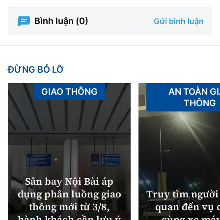
Tổng biên tập:
Nguyễn Thị Hồng Nga
Bình luận (
0
)
Gửi bình luận
Phó Tổng biên tập:
Nguyễn Sơn Tùng,
Nguyễn Đức Thắng, La Đức Hùng
Hotline:
Quảng cáo và Phát hành:
0901 514 799
0915 057 282
ĐỪNG BỎ LỠ
Email:
bandoc@baoxaydung.vn
GIAO THÔNG
AN TOÀN G
Cấm sao chép dưới mọi hình thức nếu không có sự
THÔNG
chấp thuận bằng văn bản.
Sân bay Nội Bài áp
Thông tin tòa
soạn
dụng phân luồng giao
Truy tìm người 
thông mới từ 3/8,
quan đến vụ c
hành khách cần lưu ý
cùng xe máy