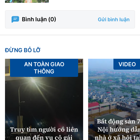
Bình luận (
0
)
Gửi bình luận
ĐỪNG BỎ LỠ
AN TOÀN GIAO
VIDEO
THÔNG
Bất động sản 7
Truy tìm người có liên
Nội hướng dẫ
quan đến vụ cô gái
nhà ở xã hội tạ