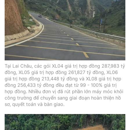
Tại Lai Châu, các gói XL04 giá trị hợp đồng 287,983 tỷ
đồng, XL05 giá trị hợp đồng 261,827 tỷ đồng, XL06
giá trị hợp đồng 213,448 tỷ đồng và XL08 giá trị hợp
đồng 256,433 tỷ đồng đều đạt từ 99 - 100% giá trị
hợp đồng. Nhiều đơn vị đã rút phần lớn máy móc khỏi
công trường để chuyển sang giai đoạn hoàn thiện hồ
sơ, quyết toán và bàn giao.