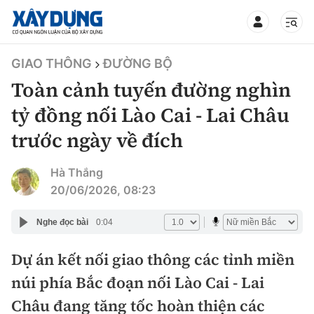
TIN BỘ XÂY DỰNG
GIAO THÔNG
ĐƯỜNG BỘ
Toàn cảnh tuyến đường nghìn
tỷ đồng nối Lào Cai - Lai Châu
trước ngày về đích
CHUYÊN MỤC
Hà Thắng
Mới nhất
20/06/2026, 08:23
Thời sự
Nghe đọc bài
0:04
Chính trị
Dự án kết nối giao thông các tỉnh miền
Xây dựng
núi phía Bắc đoạn nối Lào Cai - Lai
Xã hội
Chỉ đạo điều hành
Châu đang tăng tốc hoàn thiện các
Giao thông