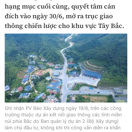
Chuyện dọc đường
hạng mục cuối cùng, quyết tâm cán
Quy hoạch kiến trúc
Quản lý
Kinh tế
đích vào ngày 30/6, mở ra trục giao
Cải chính
Vật liệu xây dựng
thông chiến lược cho khu vực Tây Bắc.
Đường bộ
Thị trường
Pháp luật
Giám định chất lượng
Hàng không
Tài chính
Thanh tra
An toàn giao thông
Quản lý đô thị
Đường sắt
Chứng khoán
An ninh hình sự
Giao thông 24h
Chất lượng sống
Đăng kiểm
Bảo hiểm
Điều tra
ATGT địa phương
Giáo dục
Văn hóa - Giải Trí
Đường sắt tốc độ cao
Doanh nghiệp
Pháp đình
Văn hóa giao thông
Y tế
Văn hóa
Đường thủy
Thể thao
Hỏi - Đáp
Lái xe an toàn
Ghi nhận PV Báo Xây dựng ngày 19/6, trên các công
Đời sống
Showbiz
Hàng hải
Bóng đá
trường thuộc dự án kết nối giao thông các tỉnh miền
Công nghệ
Chung tay vì ATGT
núi phía Bắc do Ban quản lý dự án 2 (Bộ Xây dựng)
Lao động - Công đoàn
Điện ảnh
Đường sắt đô thị
làm chủ đầu tư, không khí thi công vẫn diễn ra khẩn
Bình luận
Công nghệ mới