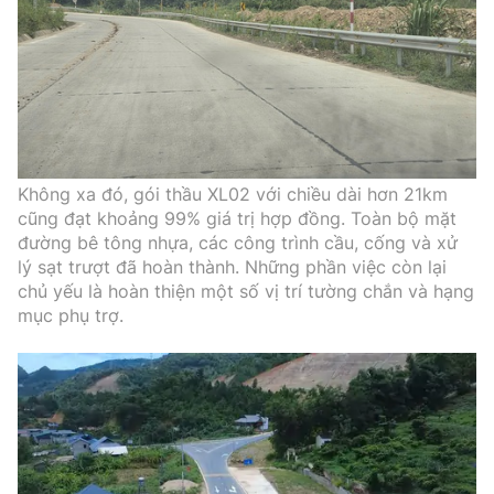
Không xa đó, gói thầu XL02 với chiều dài hơn 21km
cũng đạt khoảng 99% giá trị hợp đồng. Toàn bộ mặt
đường bê tông nhựa, các công trình cầu, cống và xử
lý sạt trượt đã hoàn thành. Những phần việc còn lại
chủ yếu là hoàn thiện một số vị trí tường chắn và hạng
mục phụ trợ.