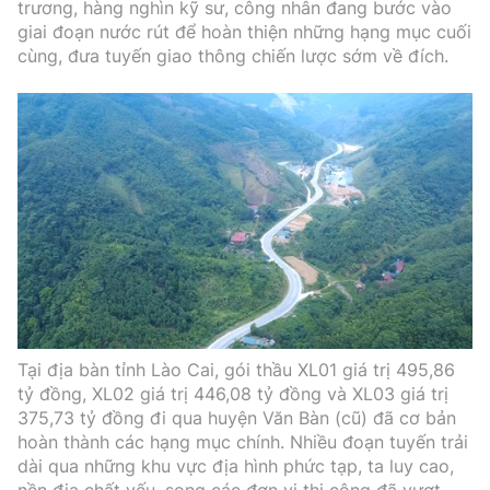
trương, hàng nghìn kỹ sư, công nhân đang bước vào
Thế giới
Gương sáng giao thông
giai đoạn nước rút để hoàn thiện những hạng mục cuối
Âm nhạc
Nhà thầu
Hậu trường sao
Sản phẩm mới
cùng, đưa tuyến giao thông chiến lược sớm về đích.
Thời sự Quốc tế
Đi ++
Mời thầu - Đấu thầu
360 độ thể thao
Tư vấn
Hồ sơ tài liệu
Du lịch
Video
Thi viết về GTVT
Thế giới giao thông
Khám phá
Thời sự
Thế giới xây dựng
Lối sống
Khám phá
Ẩm thực
Camera giao thông
Cơ quan chủ quản: Bộ Xây dựng
Câu chuyện giao thông
Tại địa bàn tỉnh Lào Cai, gói thầu XL01 giá trị 495,86
Giấy phép số: 03/GP-BVHTTDL, cấp ngày 1/4/2025.
tỷ đồng, XL02 giá trị 446,08 tỷ đồng và XL03 giá trị
Giải trí - Thể thao
375,73 tỷ đồng đi qua huyện Văn Bàn (cũ) đã cơ bản
Tòa soạn: Số 2 Nguyễn Công Hoan, phường Giảng Võ,
hoàn thành các hạng mục chính. Nhiều đoạn tuyến trải
Hà Nội.
dài qua những khu vực địa hình phức tạp, ta luy cao,