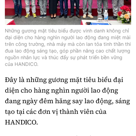
Thế giới
Gương sáng giao thông
Âm nhạc
Nhà thầu
Hậu trường sao
Sản phẩm mới
Thời sự Quốc tế
Đi ++
Mời thầu - Đấu thầu
360 độ thể thao
Tư vấn
Những gương mặt tiêu biểu được vinh danh không chỉ
Hồ sơ tài liệu
Du lịch
đại diện cho hàng nghìn người lao động đang miệt mài
Video
Thi viết về GTVT
trên công trường, nhà máy mà còn lan tỏa tinh thần thi
Thế giới giao thông
Khám phá
đua lao động sáng tạo, góp phần nâng cao chất lượng
Thời sự
nguồn nhân lực và thúc đẩy sự phát triển bền vững
Thế giới xây dựng
của HANDICO.
Lối sống
Khám phá
Đây là những gương mặt tiêu biểu đại
Ẩm thực
Camera giao thông
diện cho hàng nghìn người lao động
Cơ quan chủ quản: Bộ Xây dựng
Câu chuyện giao thông
đang ngày đêm hăng say lao động, sáng
Giấy phép số: 03/GP-BVHTTDL, cấp ngày 1/4/2025.
tạo tại các đơn vị thành viên của
Giải trí - Thể thao
Tòa soạn: Số 2 Nguyễn Công Hoan, phường Giảng Võ,
HANDICO.
Hà Nội.