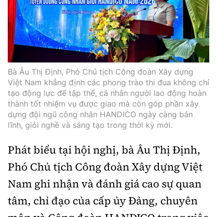
Bà Âu Thị Định, Phó Chủ tịch Công đoàn Xây dựng
Việt Nam khẳng định các phong trào thi đua không chỉ
tạo động lực để tập thể, cá nhân người lao động hoàn
thành tốt nhiệm vụ được giao mà còn góp phần xây
dựng đội ngũ công nhân HANDICO ngày càng bản
lĩnh, giỏi nghề và sáng tạo trong thời kỳ mới.
Phát biểu tại hội nghị, bà Âu Thị Định,
Phó Chủ tịch Công đoàn Xây dựng Việt
Nam ghi nhận và đánh giá cao sự quan
tâm, chỉ đạo của cấp ủy Đảng, chuyên