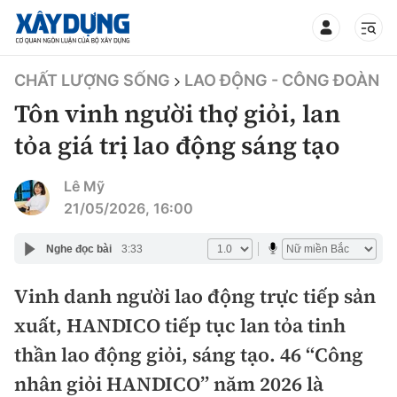
TIN BỘ XÂY DỰNG
CHẤT LƯỢNG SỐNG
LAO ĐỘNG - CÔNG ĐOÀN
Tôn vinh người thợ giỏi, lan
tỏa giá trị lao động sáng tạo
CHUYÊN MỤC
Lê Mỹ
21/05/2026, 16:00
Mới nhất
Nghe đọc bài
3:33
Thời sự
Vinh danh người lao động trực tiếp sản
xuất, HANDICO tiếp tục lan tỏa tinh
Chính trị
Xây dựng
thần lao động giỏi, sáng tạo. 46 “Công
Xã hội
Chỉ đạo điều hành
nhân giỏi HANDICO” năm 2026 là
Giao thông