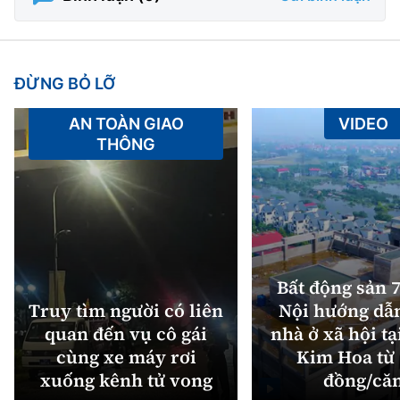
ĐỪNG BỎ LỠ
AN TOÀN GIAO
VIDEO
THÔNG
Bất động sản 7
Truy tìm người có liên
Nội hướng dẫ
quan đến vụ cô gái
nhà ở xã hội tạ
cùng xe máy rơi
Kim Hoa từ 
xuống kênh tử vong
đồng/că