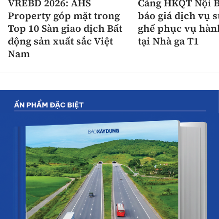
VREBD 2026: AHS
Cảng HKQT Nội B
Property góp mặt trong
báo giá dịch vụ 
Top 10 Sàn giao dịch Bất
ghế phục vụ hàn
động sản xuất sắc Việt
tại Nhà ga T1
Nam