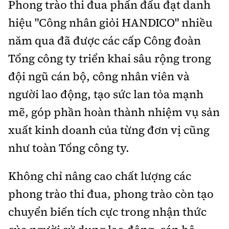
Phong trào thi đua phấn đấu đạt danh
Tổng biên tập:
Nguyễn Thị Hồng Nga
hiệu "Công nhân giỏi HANDICO" nhiều
Phó Tổng biên tập:
Nguyễn Sơn Tùng,
Nguyễn Đức Thắng, La Đức Hùng
năm qua đã được các cấp Công đoàn
Tổng công ty triển khai sâu rộng trong
Hotline:
Quảng cáo và Phát hành:
0901 514 799
0915 057 282
đội ngũ cán bộ, công nhân viên và
Email:
bandoc@baoxaydung.vn
người lao động, tạo sức lan tỏa mạnh
Cấm sao chép dưới mọi hình thức nếu không có sự
mẽ, góp phần hoàn thành nhiệm vụ sản
chấp thuận bằng văn bản.
xuất kinh doanh của từng đơn vị cũng
như toàn Tổng công ty.
Không chỉ nâng cao chất lượng các
Thông tin tòa
phong trào thi đua, phong trào còn tạo
soạn
chuyển biến tích cực trong nhận thức