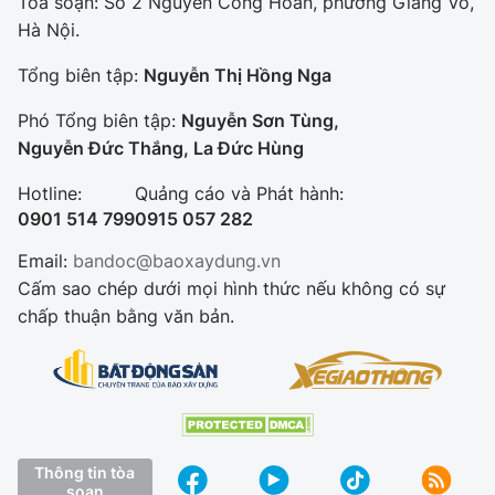
Tòa soạn: Số 2 Nguyễn Công Hoan, phường Giảng Võ,
Hà Nội.
Tổng biên tập:
Nguyễn Thị Hồng Nga
Phó Tổng biên tập:
Nguyễn Sơn Tùng,
Nguyễn Đức Thắng, La Đức Hùng
Hotline:
Quảng cáo và Phát hành:
0901 514 799
0915 057 282
Email:
bandoc@baoxaydung.vn
Cấm sao chép dưới mọi hình thức nếu không có sự
chấp thuận bằng văn bản.
Thông tin tòa
soạn