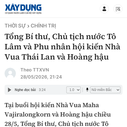
TIN BỘ XÂY DỰNG
THỜI SỰ
CHÍNH TRỊ
Tổng Bí thư, Chủ tịch nước Tô
Lâm và Phu nhân hội kiến Nhà
Vua Thái Lan và Hoàng hậu
CHUYÊN MỤC
Theo TTXVN
Mới nhất
28/05/2026, 21:24
Thời sự
Nghe đọc bài
3:24
Chính trị
Tại buổi hội kiến Nhà Vua Maha
Xây dựng
Vajiralongkorn và Hoàng hậu chiều
Xã hội
Chỉ đạo điều hành
28/5, Tổng Bí thư, Chủ tịch nước Tô
Giao thông