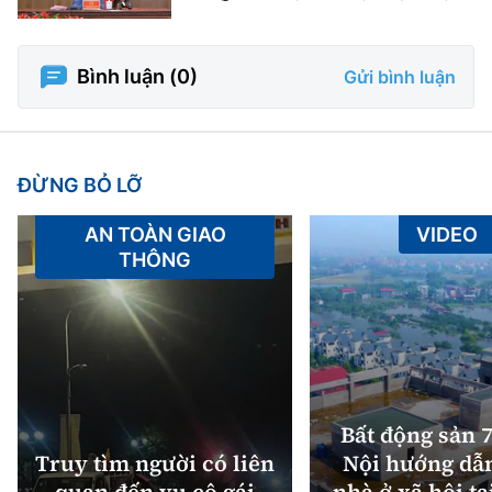
Bình luận (
0
)
Gửi bình luận
ĐỪNG BỎ LỠ
AN TOÀN GIAO
VIDEO
THÔNG
Bất động sản 7
Truy tìm người có liên
Nội hướng dẫ
quan đến vụ cô gái
nhà ở xã hội tạ