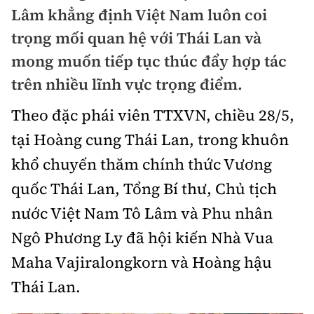
Chuyện dọc đường
Lâm khẳng định Việt Nam luôn coi
Quy hoạch kiến trúc
Quản lý
Kinh tế
trọng mối quan hệ với Thái Lan và
Cải chính
Vật liệu xây dựng
mong muốn tiếp tục thúc đẩy hợp tác
Đường bộ
Thị trường
Pháp luật
trên nhiều lĩnh vực trọng điểm.
Giám định chất lượng
Hàng không
Tài chính
Thanh tra
Theo đặc phái viên TTXVN, chiều 28/5,
An toàn giao thông
Quản lý đô thị
Đường sắt
Chứng khoán
tại Hoàng cung Thái Lan, trong khuôn
An ninh hình sự
Giao thông 24h
Chất lượng sống
khổ chuyến thăm chính thức Vương
Đăng kiểm
Bảo hiểm
Điều tra
ATGT địa phương
quốc Thái Lan, Tổng Bí thư, Chủ tịch
Giáo dục
Văn hóa - Giải Trí
Đường sắt tốc độ cao
Doanh nghiệp
nước Việt Nam Tô Lâm và Phu nhân
Pháp đình
Văn hóa giao thông
Y tế
Văn hóa
Đường thủy
Ngô Phương Ly đã hội kiến Nhà Vua
Thể thao
Hỏi - Đáp
Lái xe an toàn
Đời sống
Maha Vajiralongkorn và Hoàng hậu
Showbiz
Hàng hải
Bóng đá
Công nghệ
Thái Lan.
Chung tay vì ATGT
Lao động - Công đoàn
Điện ảnh
Đường sắt đô thị
Bình luận
Công nghệ mới