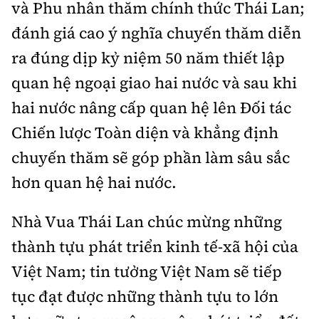
và Phu nhân thăm chính thức Thái Lan;
Tổng biên tập:
Nguyễn Thị Hồng Nga
đánh giá cao ý nghĩa chuyến thăm diễn
Phó Tổng biên tập:
Nguyễn Sơn Tùng,
Nguyễn Đức Thắng, La Đức Hùng
ra đúng dịp kỷ niệm 50 năm thiết lập
quan hệ ngoại giao hai nước và sau khi
Hotline:
Quảng cáo và Phát hành:
0901 514 799
0915 057 282
hai nước nâng cấp quan hệ lên Đối tác
Email:
bandoc@baoxaydung.vn
Chiến lược Toàn diện và khẳng định
Cấm sao chép dưới mọi hình thức nếu không có sự
chuyến thăm sẽ góp phần làm sâu sắc
chấp thuận bằng văn bản.
hơn quan hệ hai nước.
Nhà Vua Thái Lan chúc mừng những
thành tựu phát triển kinh tế-xã hội của
Thông tin tòa
Việt Nam; tin tưởng Việt Nam sẽ tiếp
soạn
tục đạt được những thành tựu to lớn