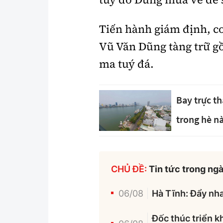
Tiến hành giám định, c
Vũ Văn Dũng tàng trữ g
ma tuý đá.
Bay trực th
trong hè n
CHỦ ĐỀ:
Tin tức trong ng
06/08
Hà Tĩnh: Đẩy nha
Đốc thúc triển k