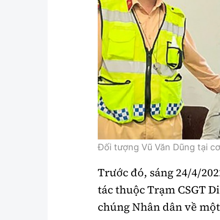
Y tế
Showbiz
Đời sống
Điện ảnh
Lao động - Công đoàn
Âm nhạc
Thế giới
Đi ++
Thời sự Quốc tế
Du lịch
Hồ sơ tài liệu
Khám phá
Thế giới giao thông
Lối sống
Đối tượng Vũ Văn Dũng tại c
Thế giới xây dựng
Ẩm thực
Trước đó, sáng 24/4/202
tác thuộc Trạm CSGT Di
chúng Nhân dân về một đ