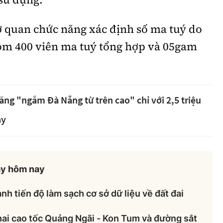
ơ quan chức năng xác định số ma tuý do
ồm 400 viên ma tuý tổng hợp và 05gam
ăng "ngắm Đà Nẵng từ trên cao" chỉ với 2,5 triệu
ày
ày hôm nay
nh tiến độ làm sạch cơ sở dữ liệu về đất đai
hai cao tốc Quảng Ngãi - Kon Tum và đường sắt