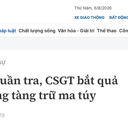
Thứ Năm, 6/8/2026
XE GIAO THÔNG
BẤT ĐỘN
háp luật
Chất lượng sống
Văn hóa - Giải trí
Thể thao
Côn
Giao thông
Kinh tế
ành
Quản lý
Thị trường
 SỰ
 trúc
Đường bộ
Tài chính
uần tra, CSGT bắt quả
ng
Hàng không
Chứng khoán
ng tàng trữ ma túy
 lượng
Đường sắt
Bảo hiểm
Đường sắt tốc độ cao
Doanh nghiệp
13
Đăng kiểm
xem thêm