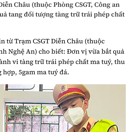
Diễn Châu (thuộc Phòng CSGT, Công an
hông
Đường thủy
uả tang đối tượng tàng trữ trái phép chất
h
Hàng hải
ng
Đường sắt đô thị
tin từ Trạm CSGT Diễn Châu (thuộc
hông
Nhà thầu
nh Nghệ An) cho biết: Đơn vị vừa bắt quả
Mời thầu - Đấu thầu
nh vi tàng trữ trái phép chất ma tuý, thu
g hợp, 5gam ma tuý đá.
TGT
Thi viết về Ngành
ao thông
rí
Thể thao
Công nghệ
Bóng đá
Công nghệ mới