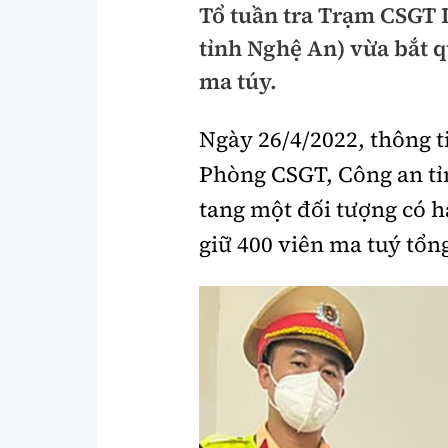
Tổ tuần tra Trạm CSGT 
Pháp luật
An toàn giao t
tỉnh Nghệ An) vừa bắt q
Thanh tra
Giao thông 24
ma túy.
An ninh hình sự
ATGT địa phươ
Ngày 26/4/2022, thông 
Điều tra
Văn hóa giao t
Phòng CSGT, Công an tỉ
Pháp đình
Lái xe an toàn
tang một đối tượng có hà
giữ 400 viên ma tuý tổn
Hỏi - Đáp
Chung tay vì A
Gương sáng gi
xem thêm
Chất lượng sống
Văn hóa - Giải T
Giáo dục
Văn hóa