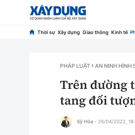
Thời sự
Xây dựng
Giao thông
Kinh tế
P
Thời sự
Xây dựng
Chính trị
Chỉ đạo điều h
PHÁP LUẬT
AN NINH HÌNH
Xã hội
Quy hoạch kiến
Trên đường t
Chuyện dọc đường
Vật liệu xây dự
tang đối tượ
Cải chính
Giám định chất
Quản lý đô thị
Sỹ Hòa
26/04/2022, 18:
-