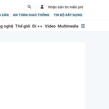
Nhận bản tin miễn phí
G SẢN
AN TOÀN GIAO THÔNG
TIN BỘ XÂY DỰNG
g nghệ
Thế giới
Đi ++
Video
Multimedia
Multimedia
Special
Emagazine
Photo
Infographic
English
Các chuyên trang