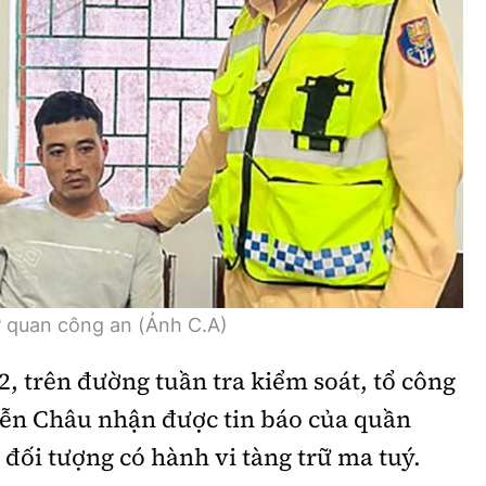
Bình luận
Sản phẩm mới
Hậu trường sao
AI
360 độ thể thao
Tư vấn
Video
Thời sự
Khám phá
Camera giao thông
ơ quan công an (Ảnh C.A)
Câu chuyện giao thông
2, trên đường tuần tra kiểm soát, tổ công
Lăng kính xây dựng
ễn Châu nhận được tin báo của quần
Giải trí - Thể thao
ối tượng có hành vi tàng trữ ma tuý.