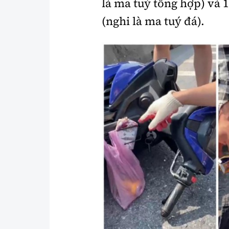
là ma tuý tổng hợp) và 1
(nghi là ma tuý đá).