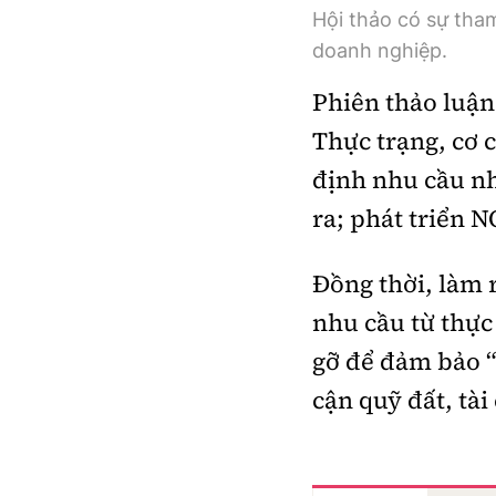
Hội thảo có sự tha
doanh nghiệp.
Phiên thảo luận
Thực trạng, cơ c
định nhu cầu nh
ra; phát triển 
Đồng thời, làm 
nhu cầu từ thực 
gỡ để đảm bảo “
cận quỹ đất, tà