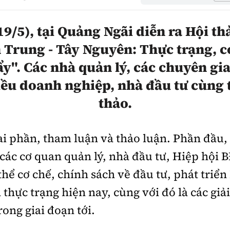
hông
Đường thủy
19/5), tại Quảng Ngãi diễn ra Hội th
h
Hàng hải
n Trung - Tây Nguyên: Thực trạng, cơ
ng
Đường sắt đô thị
y". Các nhà quản lý, các chuyên gi
hông
iều doanh nghiệp, nhà đầu tư cùng 
Nhà thầu
thảo.
Mời thầu - Đấu thầu
TGT
Thi viết về Ngành
i phần, tham luận và thảo luận. Phần đầu,
ao thông
các cơ quan quản lý, nhà đầu tư, Hiệp hội
 thể cơ chế, chính sách về đầu tư, phát tri
thực trạng hiện nay, cùng với đó là các giả
rí
Thể thao
Công nghệ
rong giai đoạn tới.
Bóng đá
Công nghệ mới