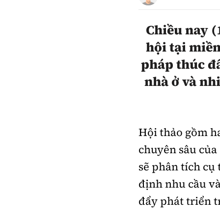
Pháp luật
An toàn giao t
Chiều nay (
Thanh tra
Giao thông 24
hội tại miề
An ninh hình sự
ATGT địa phươ
pháp thúc đẩ
Điều tra
Văn hóa giao t
nhà ở và nh
Pháp đình
Lái xe an toàn
Hỏi - Đáp
Chung tay vì A
Hội thảo gồm ha
Gương sáng gi
xem thêm
chuyên sâu của 
sẽ phân tích cụ
định nhu cầu và 
Chất lượng sống
Văn hóa - Giải T
đẩy phát triển t
Giáo dục
Văn hóa