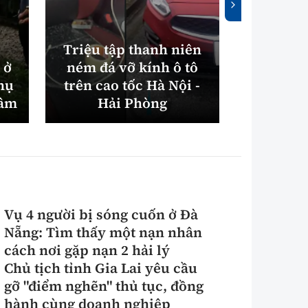
Triệu tập thanh niên
 ở
ném đá vỡ kính ô tô
Luật Cấp
hụ
trên cao tốc Hà Nội -
7 điểm m
tâm
Hải Phòng
hành l
Vụ 4 người bị sóng cuốn ở Đà
Nẵng: Tìm thấy một nạn nhân
cách nơi gặp nạn 2 hải lý
Chủ tịch tỉnh Gia Lai yêu cầu
gỡ "điểm nghẽn" thủ tục, đồng
hành cùng doanh nghiệp