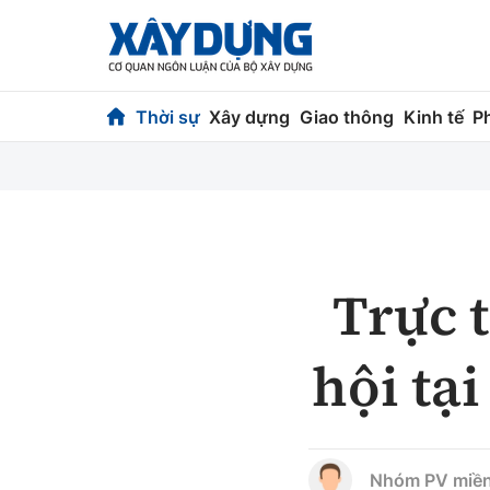
Thời sự
Xây dựng
Giao thông
Kinh tế
P
Thời sự
Xây dựng
Chính trị
Chỉ đạo điều h
Xã hội
Quy hoạch kiến
Trực t
Chuyện dọc đường
Vật liệu xây dự
hội tạ
Cải chính
Giám định chất
Quản lý đô thị
Nhóm PV miền