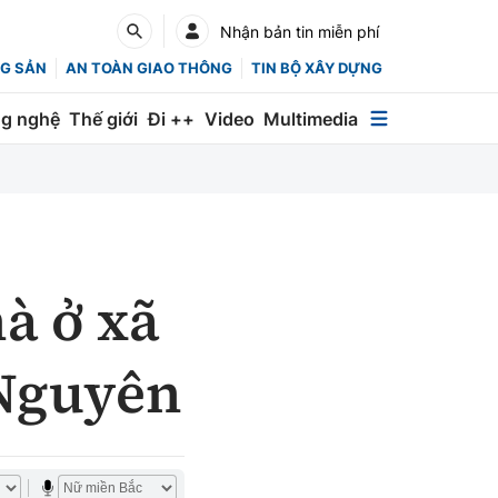
Nhận bản tin miễn phí
G SẢN
AN TOÀN GIAO THÔNG
TIN BỘ XÂY DỰNG
g nghệ
Thế giới
Đi ++
Video
Multimedia
Multimedia
Special
Emagazine
hà ở xã
Photo
Infographic
 Nguyên
English
Các chuyên trang