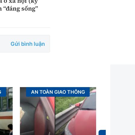
à ở xã hội (kỳ
m “đáng sống”
Gửi bình luận
G
AN TOÀN GIAO THÔNG
XÂ