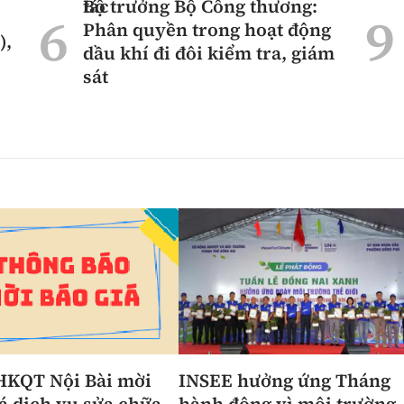
tác
Bộ trưởng Bộ Công thương:
Phân quyền trong hoạt động
),
dầu khí đi đôi kiểm tra, giám
sát
HKQT Nội Bài mời
INSEE hưởng ứng Tháng
á dịch vụ sửa chữa
hành động vì môi trường