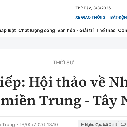
Thứ Bảy, 8/8/2026
XE GIAO THÔNG
BẤT ĐỘN
háp luật
Chất lượng sống
Văn hóa - Giải trí
Thể thao
Côn
Giao thông
Kinh tế
ành
Quản lý
Thị trường
THỜI SỰ
 trúc
Đường bộ
Tài chính
iếp: Hội thảo về N
ng
Hàng không
Chứng khoán
i miền Trung - Tây
 lượng
Đường sắt
Bảo hiểm
Đường sắt tốc độ cao
Doanh nghiệp
Đăng kiểm
 Trung
19/05/2026, 13:10
-
xem thêm
0:53
Nghe đọc bài