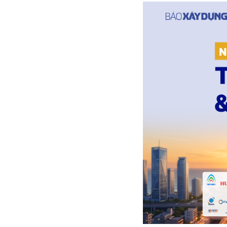
Y tế
Showbiz
Đời sống
Điện ảnh
Lao động - Công đoàn
Âm nhạc
Thế giới
Đi ++
Thời sự Quốc tế
Du lịch
Hồ sơ tài liệu
Khám phá
Thế giới giao thông
Lối sống
Thế giới xây dựng
Ẩm thực