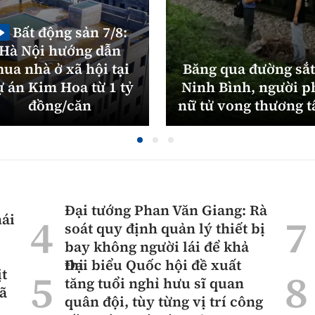
Bất động sản 7/8:
Hà Nội hướng dẫn
ua nhà ở xã hội tại
Băng qua đường sắt
ự án Kim Hoa từ 1 tỷ
Ninh Bình, người p
đồng/căn
nữ tử vong thương 
Đại tướng Phan Văn Giang: Rà
hái
soát quy định quản lý thiết bị
bay không người lái để khả
thi
Đại biểu Quốc hội đề xuất
ịt
tăng tuổi nghỉ hưu sĩ quan
mã
quân đội, tùy từng vị trí công