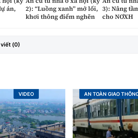
 hội (kỳ
An cư từ nhà ở xã hội (kỳ
An cư từ nh
dự án,
2): “Luồng xanh” mở lối,
3): Nâng tầ
khơi thông điểm nghẽn
cho NƠXH
viết (
0
)
VIDEO
AN TOÀN GIAO THÔN