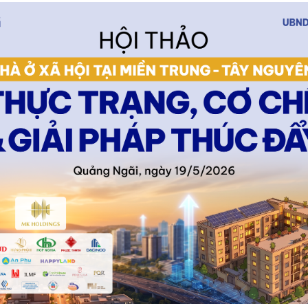
Bình luận
Sản phẩm mới
Hậu trường sao
AI
360 độ thể thao
Tư vấn
Video
Thời sự
Khám phá
Camera giao thông
Câu chuyện giao thông
Lăng kính xây dựng
Giải trí - Thể thao