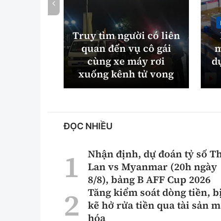
Truy tìm người có liên
quan đến vụ cô gái
m
cùng xe máy rơi
d
xuống kênh tử vong
ĐỌC NHIỀU
Nhận định, dự đoán tỷ số T
Lan vs Myanmar (20h ngày
8/8), bảng B AFF Cup 2026
Tăng kiểm soát dòng tiền, b
kẽ hở rửa tiền qua tài sản 
hóa