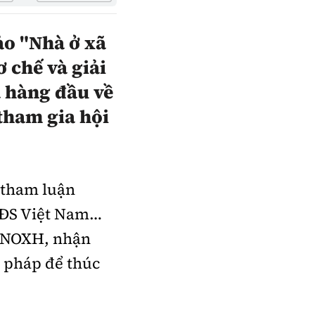
ảo "Nhà ở xã
 chế và giải
a hàng đầu về
tham gia hội
Sách Vận tải
Sách Nhà thầu
Gửi góp ý phản
 tham luận
ảnh
 BĐS Việt Nam…
ển NOXH, nhận
i pháp để thúc