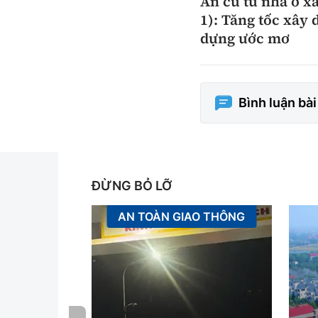
An cư từ nhà ở xã
1): Tăng tốc xây 
dựng ước mơ
Bình luận bài 
ĐỪNG BỎ LỠ
AN TOÀN GIAO THÔNG