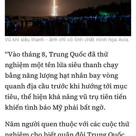
Tổng biên tập:
Nguyễn Thị Hồng Nga
Phó Tổng biên tập:
Nguyễn Sơn Tùng,
Nguyễn Đức Thắng, La Đức Hùng
Hotline:
Quảng cáo và Phát hành:
Vũ khí siêu thanh - ảnh chỉ có tính chất minh họa Avia.
0901 514 799
0915 057 282
“Vào tháng 8, Trung Quốc đã thử
Email:
bandoc@baoxaydung.vn
Cấm sao chép dưới mọi hình thức nếu không có sự
nghiệm một tên lửa siêu thanh chạy
chấp thuận bằng văn bản.
bằng năng lượng hạt nhân bay vòng
quanh địa cầu trước khi hướng tới mục
tiêu, thể hiện khả năng vũ trụ tiên tiến
khiến tình báo Mỹ phải bất ngờ.
Thông tin tòa
soạn
Năm người quen thuộc với các cuộc thử
nghiệm cho biết quân đội Trung Quốc