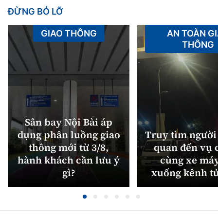
ĐỪNG BỎ LỠ
GIAO THÔNG
AN TOÀN G
THÔNG
Sân bay Nội Bài áp
dụng phân luồng giao
Truy tìm người 
thông mới từ 3/8,
quan đến vụ c
hành khách cần lưu ý
cùng xe máy
gì?
xuống kênh t