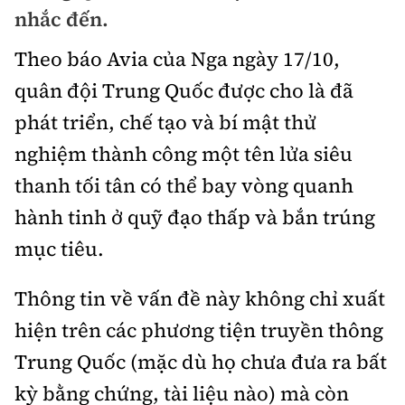
Chuyện dọc đường
nhắc đến.
Quy hoạch kiến trúc
Quản lý
Kinh tế
Theo báo Avia của Nga ngày 17/10,
Cải chính
Vật liệu xây dựng
Đường bộ
Thị trường
quân đội Trung Quốc được cho là đã
Pháp luật
Giám định chất lượng
phát triển, chế tạo và bí mật thử
Hàng không
Tài chính
Thanh tra
An toàn giao thông
nghiệm thành công một tên lửa siêu
Quản lý đô thị
Đường sắt
Chứng khoán
thanh tối tân có thể bay vòng quanh
An ninh hình sự
Giao thông 24h
Chất lượng sống
Đăng kiểm
hành tinh ở quỹ đạo thấp và bắn trúng
Bảo hiểm
Điều tra
ATGT địa phương
Giáo dục
mục tiêu.
Văn hóa - Giải Trí
Đường sắt tốc độ cao
Doanh nghiệp
Pháp đình
Văn hóa giao thông
Y tế
Thông tin về vấn đề này không chỉ xuất
Văn hóa
Đường thủy
Thể thao
Hỏi - Đáp
Lái xe an toàn
hiện trên các phương tiện truyền thông
Đời sống
Showbiz
Hàng hải
Bóng đá
Trung Quốc (mặc dù họ chưa đưa ra bất
Công nghệ
Chung tay vì ATGT
Lao động - Công đoàn
Điện ảnh
kỳ bằng chứng, tài liệu nào) mà còn
Đường sắt đô thị
Bình luận
Công nghệ mới