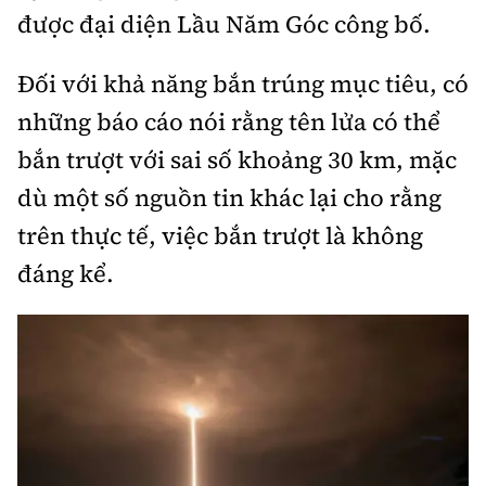
Thế giới
Gương sáng giao thông
được đại diện Lầu Năm Góc công bố.
Âm nhạc
Nhà thầu
Hậu trường sao
Sản phẩm mới
Thời sự Quốc tế
Đi ++
Đối với khả năng bắn trúng mục tiêu, có
Mời thầu - Đấu thầu
360 độ thể thao
Tư vấn
Hồ sơ tài liệu
những báo cáo nói rằng tên lửa có thể
Du lịch
Video
Thi viết về GTVT
bắn trượt với sai số khoảng 30 km, mặc
Thế giới giao thông
Khám phá
Thời sự
dù một số nguồn tin khác lại cho rằng
Thế giới xây dựng
trên thực tế, việc bắn trượt là không
Lối sống
Khám phá
đáng kể.
Ẩm thực
Camera giao thông
Cơ quan chủ quản: Bộ Xây dựng
Câu chuyện giao thông
Giấy phép số: 03/GP-BVHTTDL, cấp ngày 1/4/2025.
Giải trí - Thể thao
Tòa soạn: Số 2 Nguyễn Công Hoan, phường Giảng Võ,
Hà Nội.