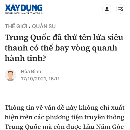
TIN BỘ XÂY DỰNG
THẾ GIỚI
QUÂN SỰ
Trung Quốc đã thử tên lửa siêu
thanh có thể bay vòng quanh
hành tinh?
CHUYÊN MỤC
Hòa Bình
Mới nhất
17/10/2021, 16:11
Thời sự
Chính trị
Thông tin về vấn đề này không chỉ xuất
Xây dựng
hiện trên các phương tiện truyền thông
Xã hội
Chỉ đạo điều hành
Trung Quốc mà còn được Lầu Năm Góc
Giao thông