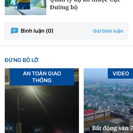
Đường bộ
Bình luận (
0
)
Gửi bình luận
ĐỪNG BỎ LỠ
AN TOÀN GIAO
VIDEO
THÔNG
Bất động sản 7