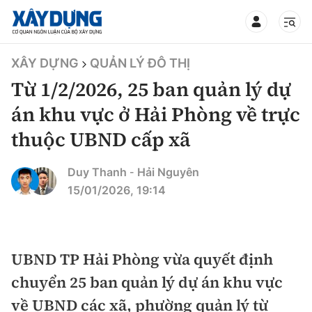
TIN BỘ XÂY DỰNG
XÂY DỰNG
QUẢN LÝ ĐÔ THỊ
Từ 1/2/2026, 25 ban quản lý dự
án khu vực ở Hải Phòng về trực
thuộc UBND cấp xã
CHUYÊN MỤC
Duy Thanh
Hải Nguyên
-
Mới nhất
15/01/2026, 19:14
Thời sự
Chính trị
UBND TP Hải Phòng vừa quyết định
Xây dựng
chuyển 25 ban quản lý dự án khu vực
Xã hội
Chỉ đạo điều hành
Giao thông
về UBND các xã, phường quản lý từ