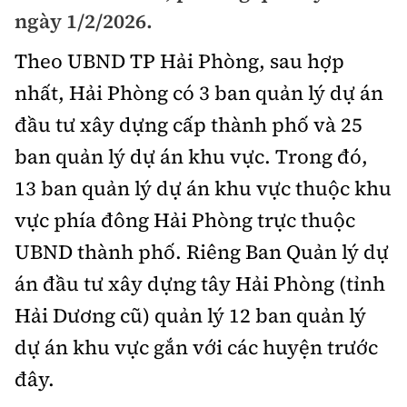
Chuyện dọc đường
ngày 1/2/2026.
Quy hoạch kiến trúc
Quản lý
Kinh tế
Theo UBND TP Hải Phòng, sau hợp
Cải chính
Vật liệu xây dựng
Đường bộ
Thị trường
nhất, Hải Phòng có 3 ban quản lý dự án
Pháp luật
Giám định chất lượng
đầu tư xây dựng cấp thành phố và 25
Hàng không
Tài chính
Thanh tra
An toàn giao thông
ban quản lý dự án khu vực. Trong đó,
Quản lý đô thị
Đường sắt
Chứng khoán
An ninh hình sự
13 ban quản lý dự án khu vực thuộc khu
Giao thông 24h
Chất lượng sống
Đăng kiểm
vực phía đông Hải Phòng trực thuộc
Bảo hiểm
Điều tra
ATGT địa phương
Giáo dục
UBND thành phố. Riêng Ban Quản lý dự
Văn hóa - Giải Trí
Đường sắt tốc độ cao
Doanh nghiệp
Pháp đình
án đầu tư xây dựng tây Hải Phòng (tỉnh
Văn hóa giao thông
Y tế
Văn hóa
Đường thủy
Thể thao
Hải Dương cũ) quản lý 12 ban quản lý
Hỏi - Đáp
Lái xe an toàn
Đời sống
dự án khu vực gắn với các huyện trước
Showbiz
Hàng hải
Bóng đá
Công nghệ
Chung tay vì ATGT
đây.
Lao động - Công đoàn
Điện ảnh
Đường sắt đô thị
Bình luận
Công nghệ mới