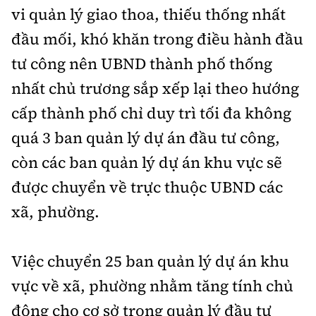
Tổng biên tập:
Nguyễn Thị Hồng Nga
vi quản lý giao thoa, thiếu thống nhất
Phó Tổng biên tập:
Nguyễn Sơn Tùng,
đầu mối, khó khăn trong điều hành đầu
Nguyễn Đức Thắng, La Đức Hùng
tư công nên UBND thành phố thống
Hotline:
Quảng cáo và Phát hành:
nhất chủ trương sắp xếp lại theo hướng
0901 514 799
0915 057 282
cấp thành phố chỉ duy trì tối đa không
Email:
bandoc@baoxaydung.vn
quá 3 ban quản lý dự án đầu tư công,
Cấm sao chép dưới mọi hình thức nếu không có sự
chấp thuận bằng văn bản.
còn các ban quản lý dự án khu vực sẽ
được chuyển về trực thuộc UBND các
xã, phường.
Việc chuyển 25 ban quản lý dự án khu
Thông tin tòa
soạn
vực về xã, phường nhằm tăng tính chủ
động cho cơ sở trong quản lý đầu tư