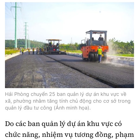
Thế giới
Gương sáng giao thông
Âm nhạc
Nhà thầu
Hậu trường sao
Sản phẩm mới
Thời sự Quốc tế
Đi ++
Mời thầu - Đấu thầu
360 độ thể thao
Tư vấn
Hồ sơ tài liệu
Du lịch
Video
Thi viết về GTVT
Thế giới giao thông
Khám phá
Thời sự
Thế giới xây dựng
Lối sống
Khám phá
Ẩm thực
Camera giao thông
Hải Phòng chuyển 25 ban quản lý dự án khu vực về
Cơ quan chủ quản: Bộ Xây dựng
Câu chuyện giao thông
xã, phường nhằm tăng tính chủ động cho cơ sở trong
Giấy phép số: 03/GP-BVHTTDL, cấp ngày 1/4/2025.
quản lý đầu tư công (Ảnh minh họa).
Giải trí - Thể thao
Tòa soạn: Số 2 Nguyễn Công Hoan, phường Giảng Võ,
Do các ban quản lý dự án khu vực có
Hà Nội.
chức năng, nhiệm vụ tương đồng, phạm