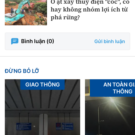
Ồ ạt xây thuỷ điện "cóc", có
hay không nhóm lợi ích từ
phá rừng?
Bình luận (
0
)
Gửi bình luận
ĐỪNG BỎ LỠ
GIAO THÔNG
AN TOÀN G
THÔNG