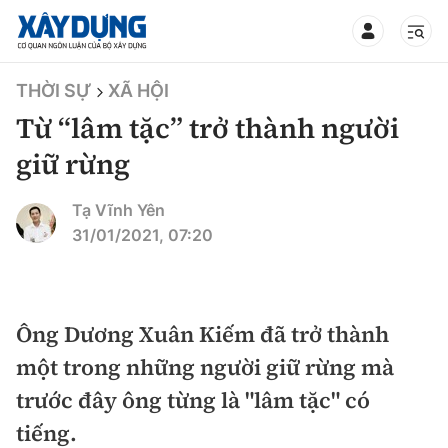
TIN BỘ XÂY DỰNG
THỜI SỰ
XÃ HỘI
Từ “lâm tặc” trở thành người
giữ rừng
CHUYÊN MỤC
Tạ Vĩnh Yên
31/01/2021, 07:20
Mới nhất
Thời sự
Ông Dương Xuân Kiếm đã trở thành
một trong những người giữ rừng mà
Chính trị
Xây dựng
trước đây ông từng là "lâm tặc" có
Xã hội
Chỉ đạo điều hành
tiếng.
Giao thông