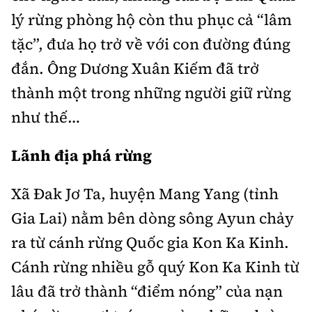
Thế giới
Gương sáng giao thông
lý rừng phòng hộ còn thu phục cả “lâm
Âm nhạc
Nhà thầu
Hậu trường sao
Sản phẩm mới
Thời sự Quốc tế
tặc”, đưa họ trở về với con đường đúng
Đi ++
Mời thầu - Đấu thầu
360 độ thể thao
đắn. Ông Dương Xuân Kiếm đã trở
Tư vấn
Hồ sơ tài liệu
Du lịch
Video
thành một trong những người giữ rừng
Thi viết về GTVT
Thế giới giao thông
như thế…
Khám phá
Thời sự
Thế giới xây dựng
Lối sống
Lãnh địa phá rừng
Khám phá
Ẩm thực
Xã Đak Jơ Ta, huyện Mang Yang (tỉnh
Camera giao thông
Cơ quan chủ quản: Bộ Xây dựng
Gia Lai) nằm bên dòng sông Ayun chảy
Câu chuyện giao thông
ra từ cánh rừng Quốc gia Kon Ka Kinh.
Giấy phép số: 03/GP-BVHTTDL, cấp ngày 1/4/2025.
Giải trí - Thể thao
Cánh rừng nhiều gỗ quý Kon Ka Kinh từ
Tòa soạn: Số 2 Nguyễn Công Hoan, phường Giảng Võ,
Hà Nội.
lâu đã trở thành “điểm nóng” của nạn