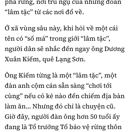
phá rừng, nơi trú ngụ của những đoàn
Tổng biên tập:
Nguyễn Thị Hồng Nga
“lâm tặc” từ các nơi đổ về.
Phó Tổng biên tập:
Nguyễn Sơn Tùng,
Nguyễn Đức Thắng, La Đức Hùng
Ở xã vùng sâu này, khi hỏi về một cái
Hotline:
Quảng cáo và Phát hành:
tên có “số má” trong giới “lâm tặc”,
0901 514 799
0915 057 282
người dân sẽ nhắc đến ngay ông Dương
Email:
bandoc@baoxaydung.vn
Xuân Kiếm, quê Lạng Sơn.
Cấm sao chép dưới mọi hình thức nếu không có sự
chấp thuận bằng văn bản.
Ông Kiếm từng là một “lâm tặc”, một
đàn anh cộm cán sẵn sàng “chơi tới
cùng” nếu có kẻ nào đến chiếm địa bàn
làm ăn… Nhưng đó chỉ là chuyện cũ.
Thông tin tòa
soạn
Giờ đây, người đàn ông hơn 50 tuổi ấy
đang là Tổ trưởng Tổ bảo vệ rừng thôn