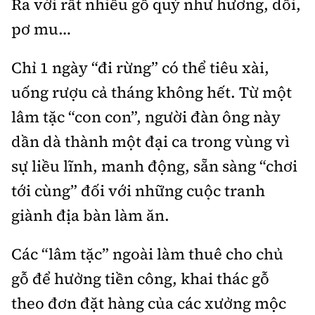
Ra với rất nhiều gỗ quý như hương, dổi,
pơ mu…
Chỉ 1 ngày “đi rừng” có thể tiêu xài,
uống rượu cả tháng không hết. Từ một
lâm tặc “con con”, người đàn ông này
dần dà thành một đại ca trong vùng vì
sự liều lĩnh, manh động, sẵn sàng “chơi
tới cùng” đối với những cuộc tranh
giành địa bàn làm ăn.
Các “lâm tặc” ngoài làm thuê cho chủ
gỗ để hưởng tiền công, khai thác gỗ
theo đơn đặt hàng của các xưởng mộc