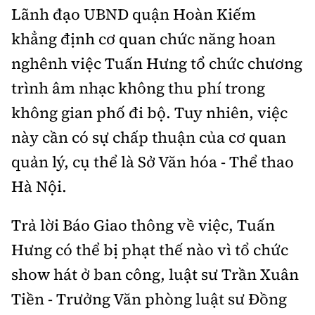
Tổng biên tập:
Nguyễn Thị Hồng Nga
Lãnh đạo UBND quận Hoàn Kiếm
Phó Tổng biên tập:
Nguyễn Sơn Tùng,
khẳng định cơ quan chức năng hoan
Nguyễn Đức Thắng, La Đức Hùng
nghênh việc Tuấn Hưng tổ chức chương
Hotline:
Quảng cáo và Phát hành:
trình âm nhạc không thu phí trong
0901 514 799
0915 057 282
không gian phố đi bộ. Tuy nhiên, việc
Email:
bandoc@baoxaydung.vn
này cần có sự chấp thuận của cơ quan
Cấm sao chép dưới mọi hình thức nếu không có sự
chấp thuận bằng văn bản.
quản lý, cụ thể là Sở Văn hóa - Thể thao
Hà Nội.
Trả lời Báo Giao thông về việc, Tuấn
Hưng có thể bị phạt thế nào vì tổ chức
Thông tin tòa
show hát ở ban công, luật sư Trần Xuân
soạn
Tiền - Trưởng Văn phòng luật sư Đồng