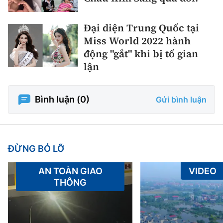
Đại diện Trung Quốc tại
Miss World 2022 hành
động "gắt" khi bị tố gian
lận
Bình luận (
0
)
Gửi bình luận
ĐỪNG BỎ LỠ
AN TOÀN GIAO
VIDEO
THÔNG