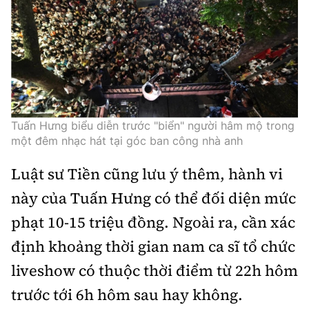
Tuấn Hưng biểu diễn trước "biển" người hâm mộ trong
một đêm nhạc hát tại góc ban công nhà anh
Luật sư Tiền cũng lưu ý thêm, hành vi
này của Tuấn Hưng có thể đối diện mức
phạt 10-15 triệu đồng. Ngoài ra, cần xác
định khoảng thời gian nam ca sĩ tổ chức
liveshow có thuộc thời điểm từ 22h hôm
trước tới 6h hôm sau hay không.