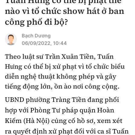
Chuyện dọc đường
Quy hoạch kiến trúc
nào vì tổ chức show hát ở ban
Quản lý
Kinh tế
công phố đi bộ?
Cải chính
Vật liệu xây dựng
Đường bộ
Thị trường
Pháp luật
Bạch Dương
Giám định chất lượng
Hàng không
Tài chính
06/09/2022, 10:44
Thanh tra
An toàn giao thông
Quản lý đô thị
Theo luật sư Trần Xuân Tiền, Tuấn
Đường sắt
Chứng khoán
An ninh hình sự
Giao thông 24h
Hưng có thể bị xử phạt vì tổ chức biểu
Chất lượng sống
Đăng kiểm
Bảo hiểm
diễn nghệ thuật không phép và gây
Điều tra
ATGT địa phương
Giáo dục
Văn hóa - Giải Trí
tiếng động lớn, ồn ào nơi công cộng.
Đường sắt tốc độ cao
Doanh nghiệp
Pháp đình
Văn hóa giao thông
Y tế
UBND phường Tràng Tiền đang phối
Văn hóa
Đường thủy
Thể thao
Hỏi - Đáp
hợp với Phòng Tư pháp quận Hoàn
Lái xe an toàn
Đời sống
Showbiz
Hàng hải
Bóng đá
Kiếm (Hà Nội) củng cố hồ sơ, xem xét
Công nghệ
Chung tay vì ATGT
Lao động - Công đoàn
Điện ảnh
ra quyết định xử phạt đối với ca sĩ Tuấn
Đường sắt đô thị
Bình luận
Công nghệ mới