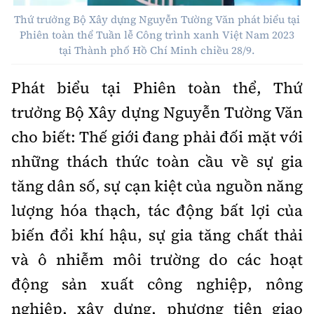
Thế giới
Gương sáng giao thông
Thứ trưởng Bộ Xây dựng Nguyễn Tường Văn phát biểu tại
Âm nhạc
Nhà thầu
Hậu trường sao
Sản phẩm mới
Phiên toàn thể Tuần lễ Công trình xanh Việt Nam 2023
Thời sự Quốc tế
Đi ++
tại Thành phố Hồ Chí Minh chiều 28/9.
Mời thầu - Đấu thầu
360 độ thể thao
Tư vấn
Hồ sơ tài liệu
Du lịch
Phát biểu tại Phiên toàn thể, Thứ
Video
Thi viết về GTVT
trưởng Bộ Xây dựng Nguyễn Tường Văn
Thế giới giao thông
Khám phá
Thời sự
cho biết: Thế giới đang phải đối mặt với
Thế giới xây dựng
Lối sống
Khám phá
những thách thức toàn cầu về sự gia
tăng dân số, sự cạn kiệt của nguồn năng
Ẩm thực
Camera giao thông
lượng hóa thạch, tác động bất lợi của
Cơ quan chủ quản: Bộ Xây dựng
Câu chuyện giao thông
biến đổi khí hậu, sự gia tăng chất thải
Giấy phép số: 03/GP-BVHTTDL, cấp ngày 1/4/2025.
và ô nhiễm môi trường do các hoạt
Giải trí - Thể thao
Tòa soạn: Số 2 Nguyễn Công Hoan, phường Giảng Võ,
động sản xuất công nghiệp, nông
Hà Nội.
nghiệp, xây dựng, phương tiện giao