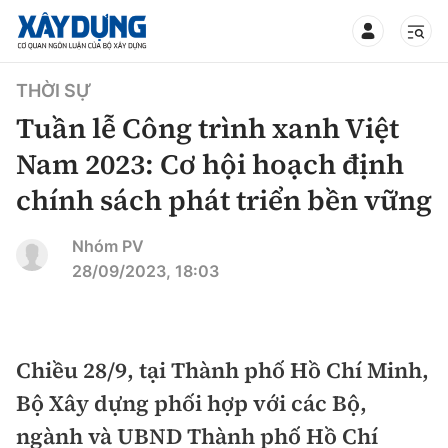
TIN BỘ XÂY DỰNG
THỜI SỰ
Tuần lễ Công trình xanh Việt
Nam 2023: Cơ hội hoạch định
chính sách phát triển bền vững
CHUYÊN MỤC
Nhóm PV
Mới nhất
28/09/2023, 18:03
Thời sự
Chính trị
Chiều 28/9, tại Thành phố Hồ Chí Minh,
Xây dựng
Bộ Xây dựng phối hợp với các Bộ,
Xã hội
Chỉ đạo điều hành
ngành và UBND Thành phố Hồ Chí
Giao thông