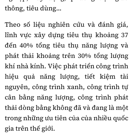
Tổng biên tập:
Nguyễn Thị Hồng Nga
thông, tiêu dùng…
Phó Tổng biên tập:
Nguyễn Sơn Tùng,
Nguyễn Đức Thắng, La Đức Hùng
Theo số liệu nghiên cứu và đánh giá,
lĩnh vực xây dựng tiêu thụ khoảng 37
Hotline:
Quảng cáo và Phát hành:
0901 514 799
0915 057 282
đến 40% tổng tiêu thụ năng lượng và
Email:
bandoc@baoxaydung.vn
phát thải khoảng trên 30% tổng lượng
Cấm sao chép dưới mọi hình thức nếu không có sự
khí nhà kính. Việc phát triển công trình
chấp thuận bằng văn bản.
hiệu quả năng lượng, tiết kiệm tài
nguyên, công trình xanh, công trình tự
cân bằng năng lượng, công trình phát
thải dòng bằng không đã và đang là một
Thông tin tòa
soạn
trong những ưu tiên của của nhiều quốc
gia trên thế giới.