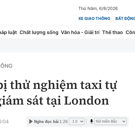
Thứ Năm, 6/8/2026
XE GIAO THÔNG
BẤT ĐỘN
háp luật
Chất lượng sống
Văn hóa - Giải trí
Thể thao
Côn
Giao thông
Kinh tế
ành
Quản lý
Thị trường
THÔNG
 trúc
Đường bộ
Tài chính
ị thử nghiệm taxi tự
ng
Hàng không
Chứng khoán
giám sát tại London
 lượng
Đường sắt
Bảo hiểm
Đường sắt tốc độ cao
Doanh nghiệp
6:04
1:26
Nghe đọc bài
Đăng kiểm
xem thêm