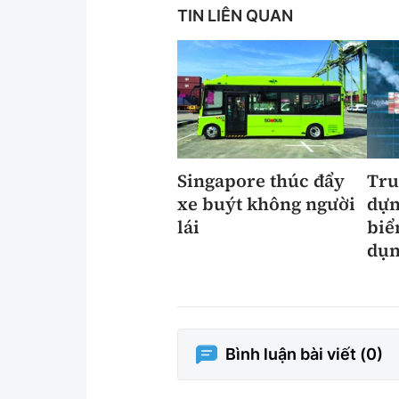
TIN LIÊN QUAN
Singapore thúc đẩy
Tru
xe buýt không người
dựn
lái
biể
dụn
Bình luận bài viết (
0
)