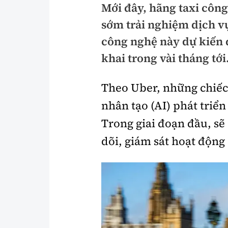
Mới đây, hãng taxi công
Pháp luật
An toàn giao t
sớm trải nghiệm dịch vụ 
Thanh tra
Giao thông 24
công nghệ này dự kiến 
An ninh hình sự
khai trong vài tháng tới
ATGT địa phươ
Điều tra
Văn hóa giao t
Theo Uber, những chiếc 
Pháp đình
Lái xe an toàn
nhân tạo (AI) phát triể
Trong giai đoạn đầu, sẽ
Hỏi - Đáp
Chung tay vì A
dõi, giám sát hoạt động
Gương sáng gi
xem thêm
Chất lượng sống
Văn hóa - Giải T
Giáo dục
Văn hóa