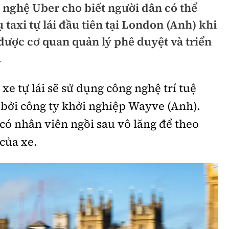
 nghệ Uber cho biết người dân có thể
hông
Đường thủy
taxi tự lái đầu tiên tại London (Anh) khi
h
Hàng hải
được cơ quan quản lý phê duyệt và triển
.
ng
Đường sắt đô thị
hông
Nhà thầu
xe tự lái sẽ sử dụng công nghệ trí tuệ
n bởi công ty khởi nghiệp Wayve (Anh).
Mời thầu - Đấu thầu
 có nhân viên ngồi sau vô lăng để theo
TGT
Thi viết về Ngành
 của xe.
ao thông
rí
Thể thao
Công nghệ
Bóng đá
Công nghệ mới