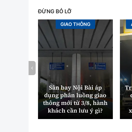
ĐỪNG BỎ LỠ
GIAO THÔNG
Sân bay Nội Bài áp
Tr
dụng phân luồng giao
thông mới từ 3/8, hành
khách cần lưu ý gì?
x