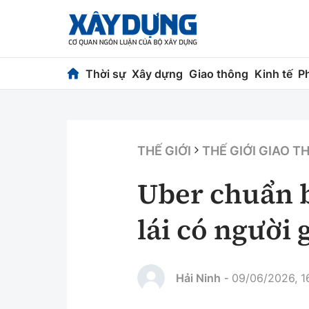
Thời sự
Xây dựng
Giao thông
Kinh tế
P
Thời sự
Xây dựng
Chính trị
Chỉ đạo điều h
THẾ GIỚI
THẾ GIỚI GIAO 
Xã hội
Quy hoạch kiến
Uber chuẩn b
Chuyện dọc đường
Vật liệu xây dự
lái có người 
Cải chính
Giám định chất
Quản lý đô thị
Hải Ninh
09/06/2026, 1
-