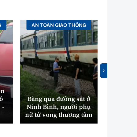
G
AN TOÀN GIAO THÔNG
XÂ
ên
tô
Băng qua đường sắt ở
Bắc Nin
 -
Ninh Bình, người phụ
máy xử
nữ tử vong thương tâm
điện gần