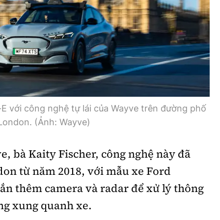
Bình luận
Sản phẩm mới
Hậu trường sao
AI
360 độ thể thao
Tư vấn
Video
Thời sự
 với công nghệ tự lái của Wayve trên đường phố
Khám phá
London. (Ảnh: Wayve)
Camera giao thông
, bà Kaity Fischer, công nghệ này đã
Câu chuyện giao thông
on từ năm 2018, với mẫu xe Ford
Lăng kính xây dựng
n thêm camera và radar để xử lý thông
Giải trí - Thể thao
ờng xung quanh xe.