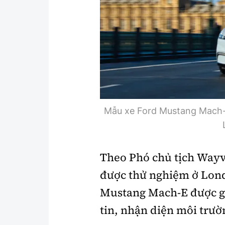
Y tế
Showbiz
Đời sống
Điện ảnh
Lao động - Công đoàn
Âm nhạc
Thế giới
Đi ++
Thời sự Quốc tế
Du lịch
Mẫu xe Ford Mustang Mach-E
Hồ sơ tài liệu
Khám phá
Thế giới giao thông
Lối sống
Theo Phó chủ tịch Wayve
Thế giới xây dựng
Ẩm thực
được thử nghiệm ở Lond
Mustang Mach-E được gắ
tin, nhận diện môi trư