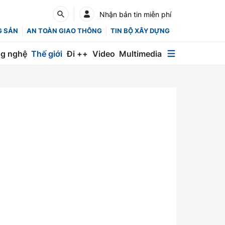
Nhận bản tin miễn phí
G SẢN
AN TOÀN GIAO THÔNG
TIN BỘ XÂY DỰNG
g nghệ
Thế giới
Đi ++
Video
Multimedia
Multimedia
Special
Emagazine
Photo
Infographic
English
Các chuyên trang