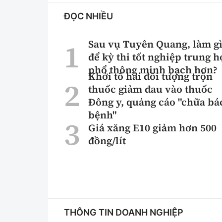
ĐỌC NHIỀU
Sau vụ Tuyên Quang, làm g
để kỳ thi tốt nghiệp trung h
phổ thông minh bạch hơn?
Khởi tố hai đối tượng trộn
thuốc giảm đau vào thuốc
Đông y, quảng cáo "chữa bá
bệnh"
Giá xăng E10 giảm hơn 500
đồng/lít
THÔNG TIN DOANH NGHIỆP