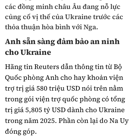
Chuyện dọc đường
các đồng minh châu Âu đang nỗ lực
Quy hoạch kiến trúc
Quản lý
Kinh tế
củng cố vị thế của Ukraine trước các
Cải chính
Vật liệu xây dựng
thỏa thuận hòa bình với Nga.
Đường bộ
Thị trường
Pháp luật
Giám định chất lượng
Anh sẵn sàng đảm bảo an ninh
Hàng không
Tài chính
Thanh tra
cho Ukraine
An toàn giao thông
Quản lý đô thị
Đường sắt
Chứng khoán
An ninh hình sự
Giao thông 24h
Hãng tin Reuters dẫn thông tin từ Bộ
Chất lượng sống
Đăng kiểm
Bảo hiểm
Quốc phòng Anh cho hay khoản viện
Điều tra
ATGT địa phương
Giáo dục
Văn hóa - Giải Trí
trợ trị giá 580 triệu USD nói trên nằm
Đường sắt tốc độ cao
Doanh nghiệp
Pháp đình
Văn hóa giao thông
trong gói viện trợ quốc phòng có tổng
Y tế
Văn hóa
Đường thủy
Thể thao
Hỏi - Đáp
trị giá 5,805 tỷ USD dành cho Ukraine
Lái xe an toàn
Đời sống
Showbiz
Hàng hải
trong năm 2025. Phần còn lại do Na Uy
Bóng đá
Công nghệ
Chung tay vì ATGT
Lao động - Công đoàn
đóng góp.
Điện ảnh
Đường sắt đô thị
Bình luận
Công nghệ mới