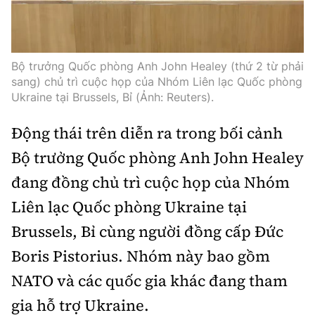
Tổng biên tập:
Nguyễn Thị Hồng Nga
Phó Tổng biên tập:
Nguyễn Sơn Tùng,
Nguyễn Đức Thắng, La Đức Hùng
Bộ trưởng Quốc phòng Anh John Healey (thứ 2 từ phải
Hotline:
Quảng cáo và Phát hành:
sang) chủ trì cuộc họp của Nhóm Liên lạc Quốc phòng
0901 514 799
0915 057 282
Ukraine tại Brussels, Bỉ (Ảnh: Reuters).
Email:
bandoc@baoxaydung.vn
Động thái trên diễn ra trong bối cảnh
Cấm sao chép dưới mọi hình thức nếu không có sự
Bộ trưởng Quốc phòng Anh John Healey
chấp thuận bằng văn bản.
đang đồng chủ trì cuộc họp của Nhóm
Liên lạc Quốc phòng Ukraine tại
Brussels, Bỉ cùng người đồng cấp Đức
Boris Pistorius. Nhóm này bao gồm
Thông tin tòa
soạn
NATO và các quốc gia khác đang tham
gia hỗ trợ Ukraine.