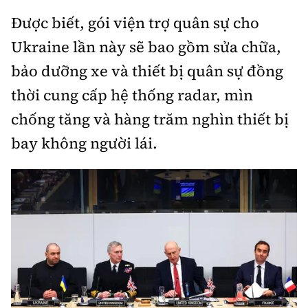
Thế giới
Gương sáng giao thông
Được biết, gói viện trợ quân sự cho
Âm nhạc
Nhà thầu
Hậu trường sao
Sản phẩm mới
Thời sự Quốc tế
Ukraine lần này sẽ bao gồm sửa chữa,
Đi ++
Mời thầu - Đấu thầu
360 độ thể thao
Tư vấn
bảo dưỡng xe và thiết bị quân sự đồng
Hồ sơ tài liệu
Du lịch
Video
thời cung cấp hệ thống radar, mìn
Thi viết về GTVT
Thế giới giao thông
Khám phá
chống tăng và hàng trăm nghìn thiết bị
Thời sự
bay không người lái.
Thế giới xây dựng
Lối sống
Khám phá
Ẩm thực
Camera giao thông
Cơ quan chủ quản: Bộ Xây dựng
Câu chuyện giao thông
Giấy phép số: 03/GP-BVHTTDL, cấp ngày 1/4/2025.
Giải trí - Thể thao
Tòa soạn: Số 2 Nguyễn Công Hoan, phường Giảng Võ,
Hà Nội.