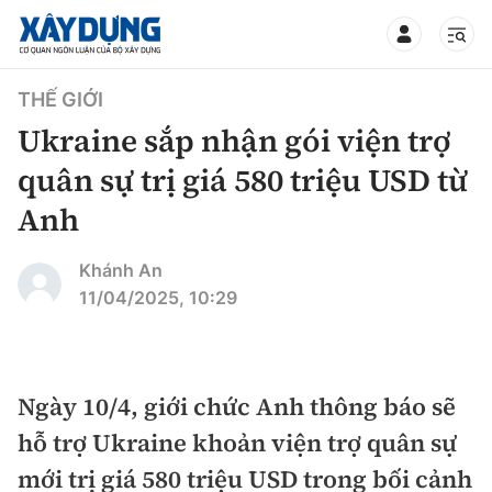
TIN BỘ XÂY DỰNG
THẾ GIỚI
Ukraine sắp nhận gói viện trợ
quân sự trị giá 580 triệu USD từ
Anh
CHUYÊN MỤC
Khánh An
Mới nhất
11/04/2025, 10:29
Thời sự
Chính trị
Ngày 10/4, giới chức Anh thông báo sẽ
Xây dựng
hỗ trợ Ukraine khoản viện trợ quân sự
Xã hội
Chỉ đạo điều hành
mới trị giá 580 triệu USD trong bối cảnh
Giao thông