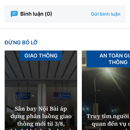
Bình luận (
0
)
Gửi bình luận
ĐỪNG BỎ LỠ
GIAO THÔNG
AN TOÀN G
THÔNG
Sân bay Nội Bài áp
dụng phân luồng giao
Truy tìm người 
thông mới từ 3/8,
quan đến vụ c