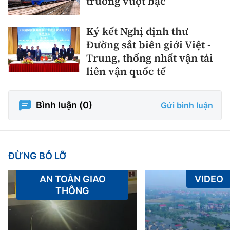
trưởng vượt bậc
Ký kết Nghị định thư
Đường sắt biên giới Việt -
Trung, thống nhất vận tải
liên vận quốc tế
Bình luận (
0
)
Gửi bình luận
ĐỪNG BỎ LỠ
AN TOÀN GIAO
VIDEO
THÔNG