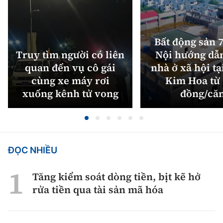
Bất động sản 7
Truy tìm người có liên
Nội hướng dẫ
quan đến vụ cô gái
nhà ở xã hội tạ
cùng xe máy rơi
Kim Hoa từ 
xuống kênh tử vong
đồng/că
ĐỌC NHIỀU
Tăng kiểm soát dòng tiền, bịt kẽ hở
rửa tiền qua tài sản mã hóa