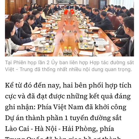
Tổng biên tập:
Nguyễn Thị Hồng Nga
Phó Tổng biên tập:
Nguyễn Sơn Tùng,
Nguyễn Đức Thắng, La Đức Hùng
Hotline:
Quảng cáo và Phát hành:
0901 514 799
0915 057 282
Email:
bandoc@baoxaydung.vn
Cấm sao chép dưới mọi hình thức nếu không có sự
Tại Phiên họp lần 2 Ủy ban liên hợp Hợp tác đường sắt
Việt - Trung đã thống nhất nhiều nội dung quan trọng.
chấp thuận bằng văn bản.
Kể từ đó đến nay, hai bên phối hợp tích
cực và đã đạt được những kết quả đáng
ghi nhận: Phía Việt Nam đã khởi công
Thông tin tòa
Dự án thành phần 1 tuyến đường sắt
soạn
Lào Cai - Hà Nội - Hải Phòng, phía