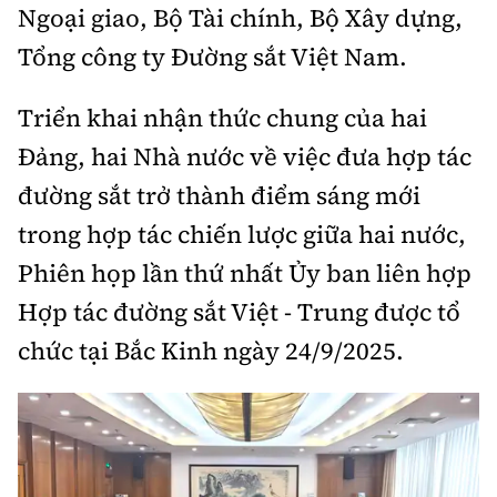
Thế giới
Ngoại giao, Bộ Tài chính, Bộ Xây dựng,
Gương sáng giao thông
Âm nhạc
Nhà thầu
Hậu trường sao
Tổng công ty Đường sắt Việt Nam.
Sản phẩm mới
Thời sự Quốc tế
Đi ++
Mời thầu - Đấu thầu
360 độ thể thao
Tư vấn
Triển khai nhận thức chung của hai
Hồ sơ tài liệu
Du lịch
Video
Thi viết về GTVT
Đảng, hai Nhà nước về việc đưa hợp tác
Thế giới giao thông
Khám phá
đường sắt trở thành điểm sáng mới
Thời sự
trong hợp tác chiến lược giữa hai nước,
Thế giới xây dựng
Lối sống
Khám phá
Phiên họp lần thứ nhất Ủy ban liên hợp
Ẩm thực
Camera giao thông
Hợp tác đường sắt Việt - Trung được tổ
Cơ quan chủ quản: Bộ Xây dựng
chức tại Bắc Kinh ngày 24/9/2025.
Câu chuyện giao thông
Giấy phép số: 03/GP-BVHTTDL, cấp ngày 1/4/2025.
Giải trí - Thể thao
Tòa soạn: Số 2 Nguyễn Công Hoan, phường Giảng Võ,
Hà Nội.