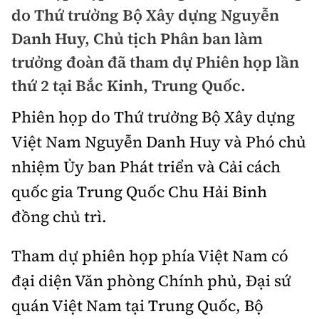
Chuyện dọc đường
do Thứ trưởng Bộ Xây dựng Nguyễn
Quy hoạch kiến trúc
Quản lý
Kinh tế
Danh Huy, Chủ tịch Phân ban làm
Cải chính
Vật liệu xây dựng
trưởng đoàn đã tham dự Phiên họp lần
Đường bộ
Thị trường
Pháp luật
thứ 2 tại Bắc Kinh, Trung Quốc.
Giám định chất lượng
Hàng không
Tài chính
Thanh tra
Phiên họp do Thứ trưởng Bộ Xây dựng
An toàn giao thông
Quản lý đô thị
Đường sắt
Chứng khoán
Việt Nam Nguyễn Danh Huy và Phó chủ
An ninh hình sự
Giao thông 24h
Chất lượng sống
nhiệm Ủy ban Phát triển và Cải cách
Đăng kiểm
Bảo hiểm
Điều tra
ATGT địa phương
quốc gia Trung Quốc Chu Hải Binh
Giáo dục
Văn hóa - Giải Trí
Đường sắt tốc độ cao
Doanh nghiệp
đồng chủ trì.
Pháp đình
Văn hóa giao thông
Y tế
Văn hóa
Đường thủy
Thể thao
Hỏi - Đáp
Tham dự phiên họp phía Việt Nam có
Lái xe an toàn
Đời sống
Showbiz
Hàng hải
Bóng đá
đại diện Văn phòng Chính phủ, Đại sứ
Công nghệ
Chung tay vì ATGT
Lao động - Công đoàn
quán Việt Nam tại Trung Quốc, Bộ
Điện ảnh
Đường sắt đô thị
Bình luận
Công nghệ mới