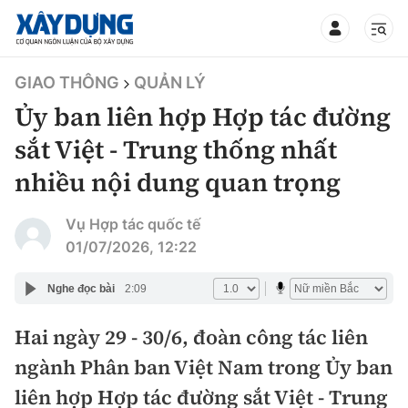
TIN BỘ XÂY DỰNG
GIAO THÔNG
QUẢN LÝ
Ủy ban liên hợp Hợp tác đường
sắt Việt - Trung thống nhất
nhiều nội dung quan trọng
CHUYÊN MỤC
Vụ Hợp tác quốc tế
Mới nhất
01/07/2026, 12:22
Thời sự
Nghe đọc bài
2:09
Chính trị
Hai ngày 29 - 30/6, đoàn công tác liên
Xây dựng
ngành Phân ban Việt Nam trong Ủy ban
Xã hội
Chỉ đạo điều hành
liên hợp Hợp tác đường sắt Việt - Trung
Giao thông