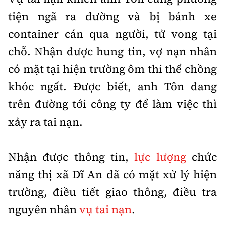
Tổng biên tập:
Nguyễn Thị Hồng Nga
tiện ngã ra đường và bị bánh xe
Phó Tổng biên tập:
Nguyễn Sơn Tùng,
container cán qua người, tử vong tại
Nguyễn Đức Thắng, La Đức Hùng
chỗ. Nhận được hung tin, vợ nạn nhân
Hotline:
Quảng cáo và Phát hành:
có mặt tại hiện trường ôm thi thể chồng
0901 514 799
0915 057 282
khóc ngất. Được biết, anh Tôn đang
Email:
bandoc@baoxaydung.vn
Cấm sao chép dưới mọi hình thức nếu không có sự
trên đường tới công ty để làm việc thì
chấp thuận bằng văn bản.
xảy ra tai nạn.
Nhận được thông tin,
lực lượng
chức
năng thị xã Dĩ An đã có mặt xử lý hiện
Thông tin tòa
trường, điều tiết giao thông, điều tra
soạn
nguyên nhân
vụ tai nạn
.