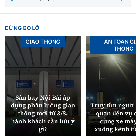
ĐỪNG BỎ LỠ
GIAO THÔNG
AN TOÀN G
THÔNG
Sân bay Nội Bài áp
dụng phân luồng giao
Truy tìm người 
thông mới từ 3/8,
quan đến vụ c
hành khách cần lưu ý
cùng xe máy
gì?
xuống kênh t