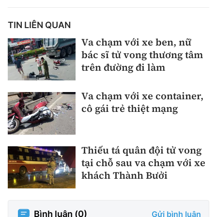
TIN LIÊN QUAN
Va chạm với xe ben, nữ
bác sĩ tử vong thương tâm
trên đường đi làm
Va chạm với xe container,
cô gái trẻ thiệt mạng
Thiếu tá quân đội tử vong
tại chỗ sau va chạm với xe
khách Thành Bưởi
Bình luận (
0
)
Gửi bình luận