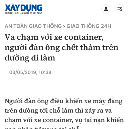
TIN BỘ XÂY DỰNG
AN TOÀN GIAO THÔNG
GIAO THÔNG 24H
Va chạm với xe container,
người đàn ông chết thảm trên
đường đi làm
CHUYÊN MỤC
03/05/2019, 10:38
Mới nhất
Thời sự
Người đàn ông điều khiển xe máy đang
Chính trị
Xây dựng
trên đường tới chỗ làm thì xảy ra va
chạm với xe container, vụ tai nạn khiến
Xã hội
Chỉ đạo điều hành
Giao thông