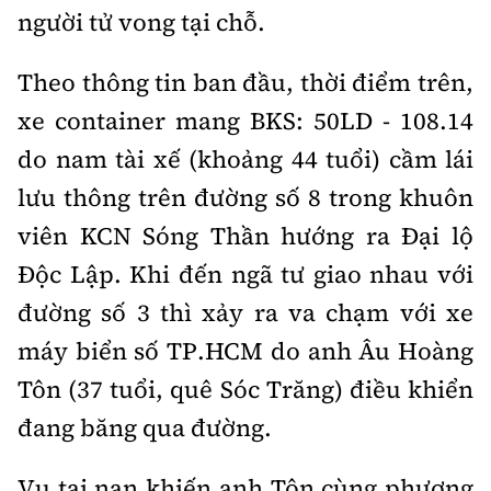
Thế giới
Gương sáng giao thông
người tử vong tại chỗ.
Âm nhạc
Nhà thầu
Hậu trường sao
Sản phẩm mới
Thời sự Quốc tế
Đi ++
Theo thông tin ban đầu, thời điểm trên,
Mời thầu - Đấu thầu
360 độ thể thao
Tư vấn
xe container mang BKS: 50LD - 108.14
Hồ sơ tài liệu
Du lịch
Video
Thi viết về GTVT
do nam tài xế (khoảng 44 tuổi) cầm lái
Thế giới giao thông
Khám phá
Thời sự
lưu thông trên đường số 8 trong khuôn
Thế giới xây dựng
viên KCN Sóng Thần hướng ra Đại lộ
Lối sống
Khám phá
Độc Lập. Khi đến ngã tư giao nhau với
Ẩm thực
Camera giao thông
đường số 3 thì xảy ra va chạm với xe
Cơ quan chủ quản: Bộ Xây dựng
máy biển số TP.HCM do anh Âu Hoàng
Câu chuyện giao thông
Giấy phép số: 03/GP-BVHTTDL, cấp ngày 1/4/2025.
Tôn (37 tuổi, quê Sóc Trăng) điều khiển
Giải trí - Thể thao
đang băng qua đường.
Tòa soạn: Số 2 Nguyễn Công Hoan, phường Giảng Võ,
Hà Nội.
Vụ tai nạn khiến anh Tôn cùng phương