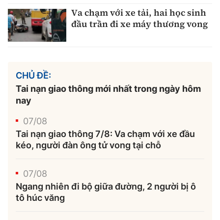
Va chạm với xe tải, hai học sinh
đầu trần đi xe máy thương vong
CHỦ ĐỀ:
Tai nạn giao thông mới nhất trong ngày hôm
nay
07/08
Tai nạn giao thông 7/8: Va chạm với xe đầu
kéo, người đàn ông tử vong tại chỗ
07/08
Ngang nhiên đi bộ giữa đường, 2 người bị ô
tô húc văng